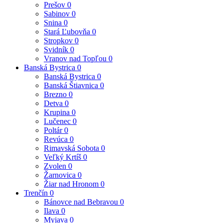
Prešov
0
Sabinov
0
Snina
0
Stará Ľubovňa
0
Stropkov
0
Svidník
0
Vranov nad Topľou
0
Banská Bystrica
0
Banská Bystrica
0
Banská Štiavnica
0
Brezno
0
Detva
0
Krupina
0
Lučenec
0
Poltár
0
Revúca
0
Rimavská Sobota
0
Veľký Krtíš
0
Zvolen
0
Žarnovica
0
Žiar nad Hronom
0
Trenčín
0
Bánovce nad Bebravou
0
Ilava
0
Myjava
0