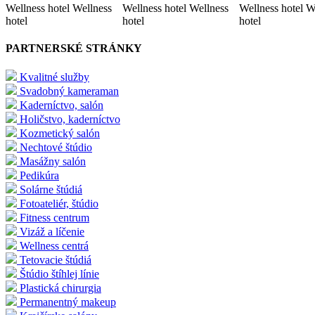
Wellness hotel Wellness
Wellness hotel Wellness
Wellness hotel W
hotel
hotel
hotel
PARTNERSKÉ STRÁNKY
Kvalitné služby
Svadobný kameraman
Kaderníctvo, salón
Holičstvo, kaderníctvo
Kozmetický salón
Nechtové štúdio
Masážny salón
Pedikúra
Solárne štúdiá
Fotoateliér, štúdio
Fitness centrum
Vizáž a líčenie
Wellness centrá
Tetovacie štúdiá
Štúdio štíhlej línie
Plastická chirurgia
Permanentný makeup