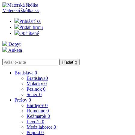
Materská škôlka
sk
Prihlásiť sa
Pridať firmu
Obľúbené
Dopyt
Anketa
Hľadať (
)
Bratislava
0
Bratislava
0
Malacky
0
Pezinok
0
Senec
0
Prešov
0
Bardejov
0
Humenné
0
Kežmarok
0
Levoča
0
Medzilaborce
0
Poprad
0