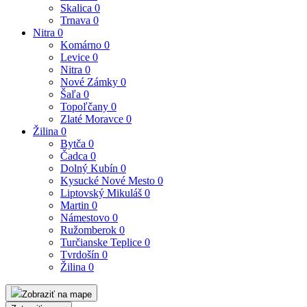
Skalica
0
Trnava
0
Nitra
0
Komárno
0
Levice
0
Nitra
0
Nové Zámky
0
Šaľa
0
Topoľčany
0
Zlaté Moravce
0
Žilina
0
Bytča
0
Čadca
0
Dolný Kubín
0
Kysucké Nové Mesto
0
Liptovský Mikuláš
0
Martin
0
Námestovo
0
Ružomberok
0
Turčianske Teplice
0
Tvrdošín
0
Žilina
0
Zobraziť na mape