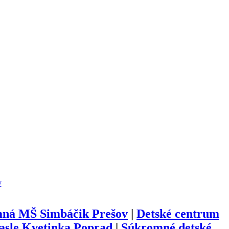
y
ná MŠ Simbáčik Prešov
|
Detské centrum
jasle Kvetinka Poprad
|
Súkromné detské