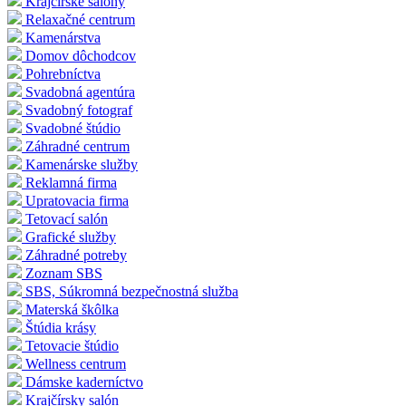
Krajčírske salóny
Relaxačné centrum
Kamenárstva
Domov dôchodcov
Pohrebníctva
Svadobná agentúra
Svadobný fotograf
Svadobné štúdio
Záhradné centrum
Kamenárske služby
Reklamná firma
Upratovacia firma
Tetovací salón
Grafické služby
Záhradné potreby
Zoznam SBS
SBS, Súkromná bezpečnostná služba
Materská škôlka
Štúdia krásy
Tetovacie štúdio
Wellness centrum
Dámske kaderníctvo
Krajčírsky salón