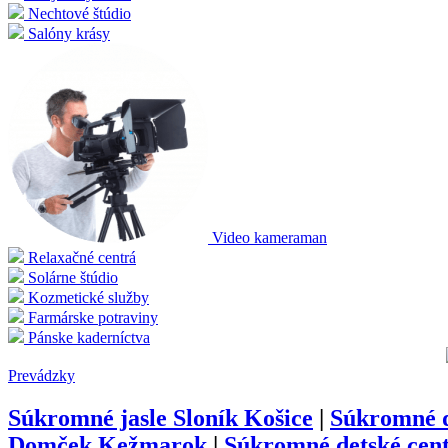
Nechtové štúdio
Salóny krásy
Video kameraman
Relaxačné centrá
Solárne štúdio
Kozmetické služby
Farmárske potraviny
Pánske kaderníctva
Prevádzky
Súkromné jasle Sloník Košice
|
Súkromné d
Domček Kežmarok
|
Súkromné detské cen