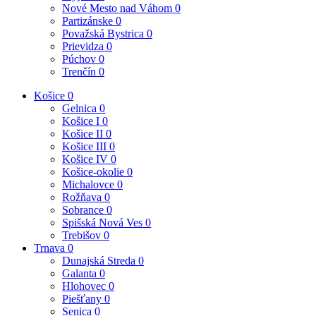
Nové Mesto nad Váhom
0
Partizánske
0
Považská Bystrica
0
Prievidza
0
Púchov
0
Trenčín
0
Košice
0
Gelnica
0
Košice I
0
Košice II
0
Košice III
0
Košice IV
0
Košice-okolie
0
Michalovce
0
Rožňava
0
Sobrance
0
Spišská Nová Ves
0
Trebišov
0
Trnava
0
Dunajská Streda
0
Galanta
0
Hlohovec
0
Piešťany
0
Senica
0