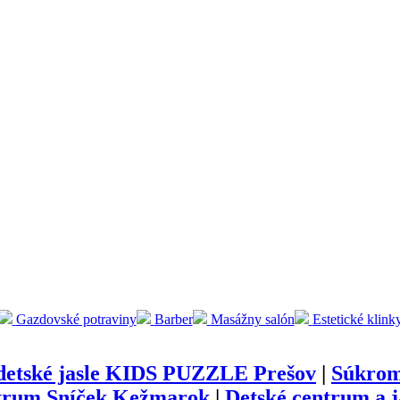
Gazdovské potraviny
Barber
Masážny salón
Estetické klink
etské jasle KIDS PUZZLE Prešov
|
Súkrom
trum Sníček Kežmarok
|
Detské centrum a 