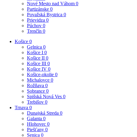
Nové Mesto nad Váhom
0
Partizánske
0
Považská Bystrica
0
Prievidza
0
Púchov
0
Trenčín
0
Košice
0
Gelnica
0
Košice I
0
Košice II
0
Košice III
0
Košice IV
0
Košice-okolie
0
Michalovce
0
Rožňava
0
Sobrance
0
Spišská Nová Ves
0
Trebišov
0
Trnava
0
Dunajská Streda
0
Galanta
0
Hlohovec
0
Piešťany
0
Senica
0