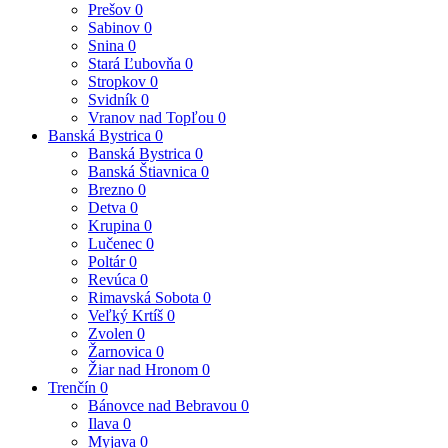
Prešov
0
Sabinov
0
Snina
0
Stará Ľubovňa
0
Stropkov
0
Svidník
0
Vranov nad Topľou
0
Banská Bystrica
0
Banská Bystrica
0
Banská Štiavnica
0
Brezno
0
Detva
0
Krupina
0
Lučenec
0
Poltár
0
Revúca
0
Rimavská Sobota
0
Veľký Krtíš
0
Zvolen
0
Žarnovica
0
Žiar nad Hronom
0
Trenčín
0
Bánovce nad Bebravou
0
Ilava
0
Myjava
0