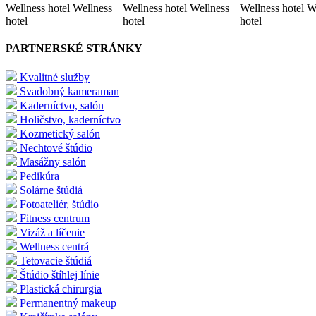
Wellness hotel Wellness
Wellness hotel Wellness
Wellness hotel W
hotel
hotel
hotel
PARTNERSKÉ STRÁNKY
Kvalitné služby
Svadobný kameraman
Kaderníctvo, salón
Holičstvo, kaderníctvo
Kozmetický salón
Nechtové štúdio
Masážny salón
Pedikúra
Solárne štúdiá
Fotoateliér, štúdio
Fitness centrum
Vizáž a líčenie
Wellness centrá
Tetovacie štúdiá
Štúdio štíhlej línie
Plastická chirurgia
Permanentný makeup