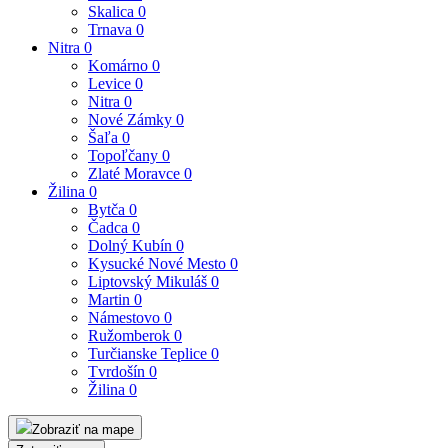
Skalica
0
Trnava
0
Nitra
0
Komárno
0
Levice
0
Nitra
0
Nové Zámky
0
Šaľa
0
Topoľčany
0
Zlaté Moravce
0
Žilina
0
Bytča
0
Čadca
0
Dolný Kubín
0
Kysucké Nové Mesto
0
Liptovský Mikuláš
0
Martin
0
Námestovo
0
Ružomberok
0
Turčianske Teplice
0
Tvrdošín
0
Žilina
0
Zobraziť na mape