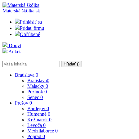
Materská škôlka
sk
Prihlásiť sa
Pridať firmu
Obľúbené
Dopyt
Anketa
Hľadať (
)
Bratislava
0
Bratislava
0
Malacky
0
Pezinok
0
Senec
0
Prešov
0
Bardejov
0
Humenné
0
Kežmarok
0
Levoča
0
Medzilaborce
0
Poprad
0