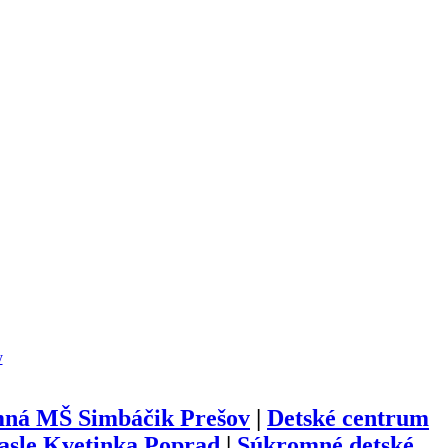
y
ná MŠ Simbáčik Prešov
|
Detské centrum
jasle Kvetinka Poprad
|
Súkromné detské