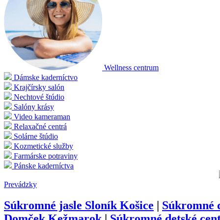
Wellness centrum
Dámske kaderníctvo
Krajčírsky salón
Nechtové štúdio
Salóny krásy
Video kameraman
Relaxačné centrá
Solárne štúdio
Kozmetické služby
Farmárske potraviny
Pánske kaderníctva
Prevádzky
Súkromné jasle Sloník Košice
|
Súkromné d
Domček Kežmarok
|
Súkromné detské cen