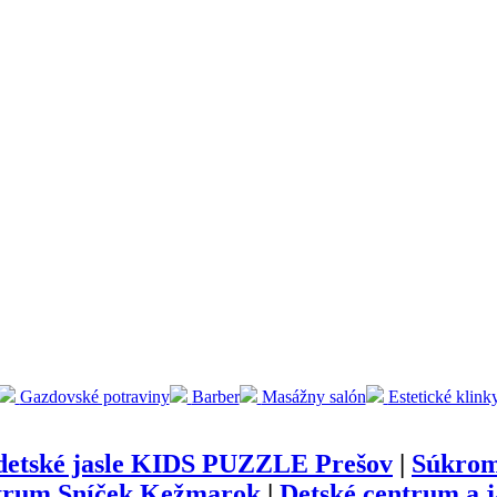
Gazdovské potraviny
Barber
Masážny salón
Estetické klink
etské jasle KIDS PUZZLE Prešov
|
Súkrom
trum Sníček Kežmarok
|
Detské centrum a 