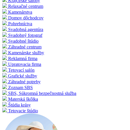
Krajčírske salóny
Relaxačné centrum
Kamenárstva
Domov dôchodcov
Pohrebníctva
Svadobná agentúra
Svadobný fotograf
Svadobné štúdio
Záhradné centrum
Kamenárske služby
Reklamná firma
Upratovacia firma
Tetovací salón
Grafické služby
Záhradné potreby
Zoznam SBS
SBS, Súkromná bezpečnostná služba
Materská škôlka
Štúdia krásy
Tetovacie štúdio