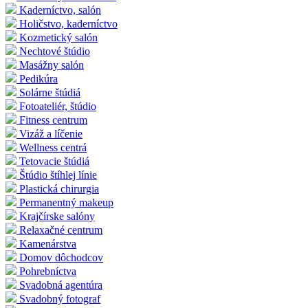
Kaderníctvo, salón
Holičstvo, kaderníctvo
Kozmetický salón
Nechtové štúdio
Masážny salón
Pedikúra
Solárne štúdiá
Fotoateliér, štúdio
Fitness centrum
Vizáž a líčenie
Wellness centrá
Tetovacie štúdiá
Štúdio štíhlej línie
Plastická chirurgia
Permanentný makeup
Krajčírske salóny
Relaxačné centrum
Kamenárstva
Domov dôchodcov
Pohrebníctva
Svadobná agentúra
Svadobný fotograf