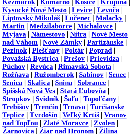
Kežmarok
|
Komárno
|
Košice
|
Krupina
|
Kysucké Nové Mesto
|
Levice
|
Levoča
|
Liptovský Mikuláš
|
Lučenec
|
Malacky
|
Martin
|
Medzilaborce
|
Michalovce
|
Myjava
|
Námestovo
|
Nitra
|
Nové Mesto
nad Váhom
|
Nové Zámky
|
Partizánske
|
Pezinok
|
Piešťany
|
Poltár
|
Poprad
|
Považská Bystrica
|
Prešov
|
Prievidza
|
Púchov
|
Revúca
|
Rimavská Sobota
|
Rožňava
|
Ružomberok
|
Sabinov
|
Senec
|
Senica
|
Skalica
|
Snina
|
Sobrance
|
Spišská Nová Ves
|
Stará Ľubovňa
|
Stropkov
|
Svidník
|
Šaľa
|
Topoľčany
|
Trebišov
|
Trenčín
|
Trnava
|
Turčianske
Teplice
|
Tvrdošín
|
Veľký Krtíš
|
Vranov
nad Topľou
|
Zlaté Moravce
|
Zvolen
|
Žarnovica
|
Žiar nad Hronom
|
Žilina