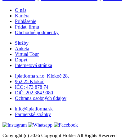
O nás
Kariéra
Prihlásenie
Pridať firmu
Obchodné podmienky
Služby
Anketa
Virtual Tour
Dopyt
Internetová stránka
Iplatforma s.r.o. Klokoč 28,
962 25 Klokoč
IČO: 473 878 74
DiČ: 202 384 9080
Ochrana osobných údajov
info@iplatforma.sk
Partnerské stránky
Copyright (c) 2026 Copyright Holder All Rights Reserved