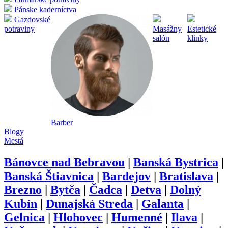
Pánske kaderníctva
Gazdovské
potraviny
Masážny
Estetické
salón
klinky
Barber
Blogy
Mestá
Bánovce nad Bebravou
|
Banská Bystrica
|
Banská Štiavnica
|
Bardejov
|
Bratislava
|
Brezno
|
Bytča
|
Čadca
|
Detva
|
Dolný
Kubín
|
Dunajská Streda
|
Galanta
|
Gelnica
|
Hlohovec
|
Humenné
|
Ilava
|