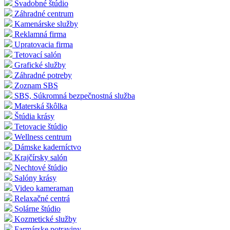
Svadobné štúdio
Záhradné centrum
Kamenárske služby
Reklamná firma
Upratovacia firma
Tetovací salón
Grafické služby
Záhradné potreby
Zoznam SBS
SBS, Súkromná bezpečnostná služba
Materská škôlka
Štúdia krásy
Tetovacie štúdio
Wellness centrum
Dámske kaderníctvo
Krajčírsky salón
Nechtové štúdio
Salóny krásy
Video kameraman
Relaxačné centrá
Solárne štúdio
Kozmetické služby
Farmárske potraviny