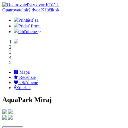
Opatrovateľský dvor Kľúčik
sk
Prihlásiť sa
Pridať firmu
Obľúbené
Mapa
Recenzie
Obľúbené
Zdieľať
AquaPark Miraj