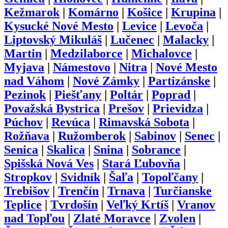
Kežmarok
|
Komárno
|
Košice
|
Krupina
|
Kysucké Nové Mesto
|
Levice
|
Levoča
|
Liptovský Mikuláš
|
Lučenec
|
Malacky
|
Martin
|
Medzilaborce
|
Michalovce
|
Myjava
|
Námestovo
|
Nitra
|
Nové Mesto
nad Váhom
|
Nové Zámky
|
Partizánske
|
Pezinok
|
Piešťany
|
Poltár
|
Poprad
|
Považská Bystrica
|
Prešov
|
Prievidza
|
Púchov
|
Revúca
|
Rimavská Sobota
|
Rožňava
|
Ružomberok
|
Sabinov
|
Senec
|
Senica
|
Skalica
|
Snina
|
Sobrance
|
Spišská Nová Ves
|
Stará Ľubovňa
|
Stropkov
|
Svidník
|
Šaľa
|
Topoľčany
|
Trebišov
|
Trenčín
|
Trnava
|
Turčianske
Teplice
|
Tvrdošín
|
Veľký Krtíš
|
Vranov
nad Topľou
|
Zlaté Moravce
|
Zvolen
|