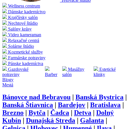
Tetovacie štúdio
Wellness centrum
Dámske kaderníctvo
Krajčírsky salón
Nechtové štúdio
Salóny krásy
Video kameraman
Relaxačné centrá
Solárne štúdio
Kozmetické služby
Farmárske potraviny
Pánske kaderníctva
Gazdovské
Masážny
Estetické
potraviny
Barber
salón
klinky
Blogy
Mestá
Bánovce nad Bebravou
|
Banská Bystrica
|
Banská Štiavnica
|
Bardejov
|
Bratislava
|
Brezno
|
Bytča
|
Čadca
|
Detva
|
Dolný
Kubín
|
Dunajská Streda
|
Galanta
|
Gelnica
|
Hlohovec
|
Humenné
|
Ilava
|