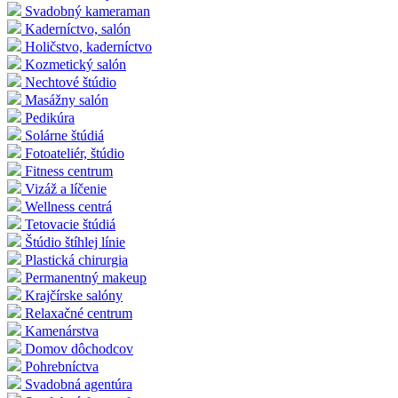
Svadobný kameraman
Kaderníctvo, salón
Holičstvo, kaderníctvo
Kozmetický salón
Nechtové štúdio
Masážny salón
Pedikúra
Solárne štúdiá
Fotoateliér, štúdio
Fitness centrum
Vizáž a líčenie
Wellness centrá
Tetovacie štúdiá
Štúdio štíhlej línie
Plastická chirurgia
Permanentný makeup
Krajčírske salóny
Relaxačné centrum
Kamenárstva
Domov dôchodcov
Pohrebníctva
Svadobná agentúra