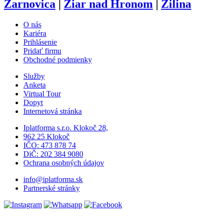
Žarnovica
|
Žiar nad Hronom
|
Žilina
O nás
Kariéra
Prihlásenie
Pridať firmu
Obchodné podmienky
Služby
Anketa
Virtual Tour
Dopyt
Internetová stránka
Iplatforma s.r.o. Klokoč 28,
962 25 Klokoč
IČO: 473 878 74
DiČ: 202 384 9080
Ochrana osobných údajov
info@iplatforma.sk
Partnerské stránky