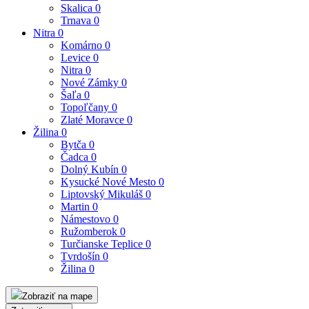
Skalica
0
Trnava
0
Nitra
0
Komárno
0
Levice
0
Nitra
0
Nové Zámky
0
Šaľa
0
Topoľčany
0
Zlaté Moravce
0
Žilina
0
Bytča
0
Čadca
0
Dolný Kubín
0
Kysucké Nové Mesto
0
Liptovský Mikuláš
0
Martin
0
Námestovo
0
Ružomberok
0
Turčianske Teplice
0
Tvrdošín
0
Žilina
0
Zobraziť na mape