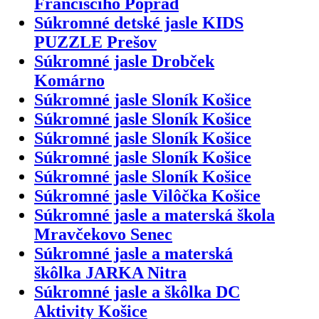
Francisciho Poprad
Súkromné detské jasle KIDS
PUZZLE Prešov
Súkromné jasle Drobček
Komárno
Súkromné jasle Sloník Košice
Súkromné jasle Sloník Košice
Súkromné jasle Sloník Košice
Súkromné jasle Sloník Košice
Súkromné jasle Sloník Košice
Súkromné jasle Vilôčka Košice
Súkromné jasle a materská škola
Mravčekovo Senec
Súkromné jasle a materská
škôlka JARKA Nitra
Súkromné jasle a škôlka DC
Aktivity Košice