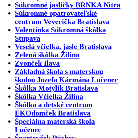
Súkromné jasličky BRNKA Nitra
Súkromné opatrovateľské
centrum Veverička Bratislava
Valentinka Súkromná škôlka
Stupava
Veselá včielka, jasle Bratislava
Zelená škôlka Žilina
Zvonček Ilava
Základná škola s materskou
školou Jozefa Kármána Lučenec
Škôlka Motýlik Bratislava
Škôlka Včielka Žilina
Škôlka a detské centrum
EKOdomček Bratislava
Špeciálna materská škola
Lučenec
Športovček Púchov