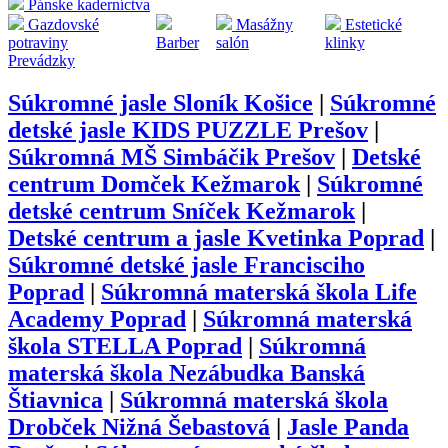
Pánske kaderníctva
Gazdovské
Masážny
Estetické
potraviny
Barber
salón
klinky
Prevádzky
Súkromné jasle Sloník Košice
|
Súkromné
detské jasle KIDS PUZZLE Prešov
|
Súkromná MŠ Simbáčik Prešov
|
Detské
centrum Domček Kežmarok
|
Súkromné
detské centrum Sníček Kežmarok
|
Detské centrum a jasle Kvetinka Poprad
|
Súkromné detské jasle Francisciho
Poprad
|
Súkromná materská škola Life
Academy Poprad
|
Súkromná materská
škola STELLA Poprad
|
Súkromná
materská škola Nezábudka Banská
Štiavnica
|
Súkromná materská škola
Drobček Nižná Šebastová
|
Jasle Panda