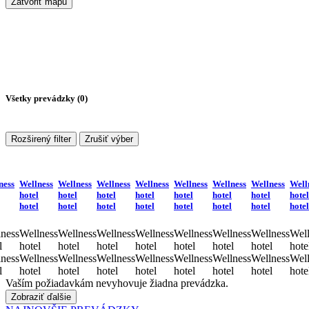
Zatvoriť mapu
Všetky prevádzky (
0
)
Rozširený filter
Zrušiť výber
ness
Wellness
Wellness
Wellness
Wellness
Wellness
Wellness
Wellness
Well
hotel
hotel
hotel
hotel
hotel
hotel
hotel
hotel
hotel
hotel
hotel
hotel
hotel
hotel
hotel
hotel
ness
Wellness
Wellness
Wellness
Wellness
Wellness
Wellness
Wellness
Well
l
hotel
hotel
hotel
hotel
hotel
hotel
hotel
hote
ness
Wellness
Wellness
Wellness
Wellness
Wellness
Wellness
Wellness
Well
l
hotel
hotel
hotel
hotel
hotel
hotel
hotel
hote
Vaším požiadavkám nevyhovuje žiadna prevádzka.
Zobraziť ďalšie