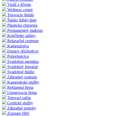
Vizáž a líčenie
Wellness centrá
Tetovacie štúdiá
Štúdio štíhlej línie
Plastická chirurgia
Permanentný makeup
Krajčírske salóny
Relaxačné centrum
Kamenárstva
Domov dôchodcov
Pohrebníctva
Svadobná agentúra
Svadobný fotograf
Svadobné štúdio
Záhradné centrum
Kamenárske služby
Reklamná firma
Upratovacia firma
Tetovací salón
Grafické služby
Záhradné potreby
Zoznam SBS