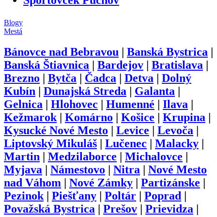
Blogy
Mestá
Bánovce nad Bebravou
|
Banská Bystrica
|
Banská Štiavnica
|
Bardejov
|
Bratislava
|
Brezno
|
Bytča
|
Čadca
|
Detva
|
Dolný
Kubín
|
Dunajská Streda
|
Galanta
|
Gelnica
|
Hlohovec
|
Humenné
|
Ilava
|
Kežmarok
|
Komárno
|
Košice
|
Krupina
|
Kysucké Nové Mesto
|
Levice
|
Levoča
|
Liptovský Mikuláš
|
Lučenec
|
Malacky
|
Martin
|
Medzilaborce
|
Michalovce
|
Myjava
|
Námestovo
|
Nitra
|
Nové Mesto
nad Váhom
|
Nové Zámky
|
Partizánske
|
Pezinok
|
Piešťany
|
Poltár
|
Poprad
|
Považská Bystrica
|
Prešov
|
Prievidza
|