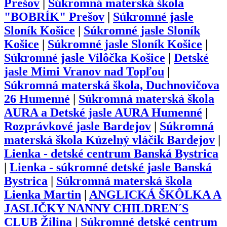
Prešov
|
Súkromná materská škola
"BOBRÍK" Prešov
|
Súkromné jasle
Sloník Košice
|
Súkromné jasle Sloník
Košice
|
Súkromné jasle Sloník Košice
|
Súkromné jasle Vilôčka Košice
|
Detské
jasle Mimi Vranov nad Topľou
|
Súkromná materská škola, Duchnovičova
26 Humenné
|
Súkromná materská škola
AURA a Detské jasle AURA Humenné
|
Rozprávkové jasle Bardejov
|
Súkromná
materská škola Kúzelný vláčik Bardejov
|
Lienka - detské centrum Banská Bystrica
|
Lienka - súkromné detské jasle Banská
Bystrica
|
Súkromná materská škola
Lienka Martin
|
ANGLICKÁ ŠKÔLKA A
JASLIČKY NANNY CHILDREN´S
CLUB Žilina
|
Súkromné detské centrum