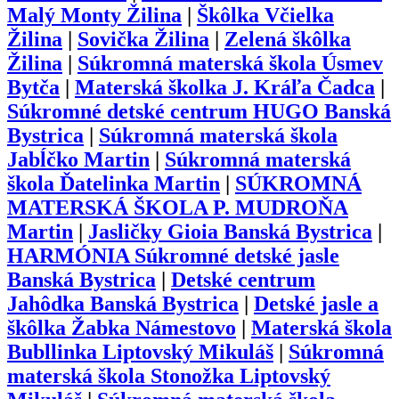
Malý Monty Žilina
|
Škôlka Včielka
Žilina
|
Sovička Žilina
|
Zelená škôlka
Žilina
|
Súkromná materská škola Úsmev
Bytča
|
Materská školka J. Kráľa Čadca
|
Súkromné detské centrum HUGO Banská
Bystrica
|
Súkromná materská škola
Jabĺčko Martin
|
Súkromná materská
škola Ďatelinka Martin
|
SÚKROMNÁ
MATERSKÁ ŠKOLA P. MUDROŇA
Martin
|
Jasličky Gioia Banská Bystrica
|
HARMÓNIA Súkromné detské jasle
Banská Bystrica
|
Detské centrum
Jahôdka Banská Bystrica
|
Detské jasle a
škôlka Žabka Námestovo
|
Materská škola
Bubllinka Liptovský Mikuláš
|
Súkromná
materská škola Stonožka Liptovský