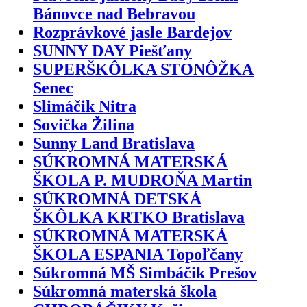
Bánovce nad Bebravou
Rozprávkové jasle Bardejov
SUNNY DAY Piešťany
SUPERŠKÔLKA STONÔŽKA
Senec
Slimáčik Nitra
Sovička Žilina
Sunny Land Bratislava
SÚKROMNÁ MATERSKÁ
ŠKOLA P. MUDROŇA Martin
SÚKROMNÁ DETSKÁ
ŠKÔLKA KRTKO Bratislava
SÚKROMNÁ MATERSKÁ
ŠKOLA ESPANIA Topoľčany
Súkromná MŠ Simbáčik Prešov
Súkromná materská škola