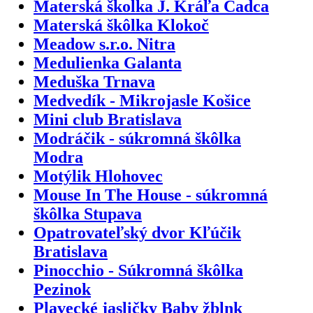
Materská školka J. Kráľa Čadca
Materská škôlka Klokoč
Meadow s.r.o. Nitra
Medulienka Galanta
Meduška Trnava
Medvedík - Mikrojasle Košice
Mini club Bratislava
Modráčik - súkromná škôlka
Modra
Motýlik Hlohovec
Mouse In The House - súkromná
škôlka Stupava
Opatrovateľský dvor Kľúčik
Bratislava
Pinocchio - Súkromná škôlka
Pezinok
Plavecké jasličky Baby žblnk