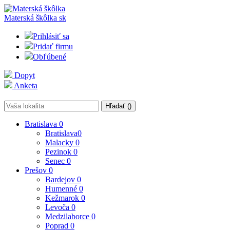
Materská škôlka
sk
Prihlásiť sa
Pridať firmu
Obľúbené
Dopyt
Anketa
Hľadať (
)
Bratislava
0
Bratislava
0
Malacky
0
Pezinok
0
Senec
0
Prešov
0
Bardejov
0
Humenné
0
Kežmarok
0
Levoča
0
Medzilaborce
0
Poprad
0