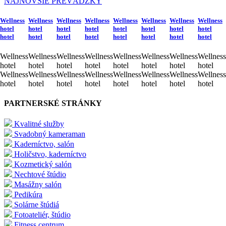
NAJNOVŠIE PREVÁDZKY
Wellness
Wellness
Wellness
Wellness
Wellness
Wellness
Wellness
Wellness
hotel
hotel
hotel
hotel
hotel
hotel
hotel
hotel
hotel
hotel
hotel
hotel
hotel
hotel
hotel
hotel
Wellness
Wellness
Wellness
Wellness
Wellness
Wellness
Wellness
Wellness
hotel
hotel
hotel
hotel
hotel
hotel
hotel
hotel
Wellness
Wellness
Wellness
Wellness
Wellness
Wellness
Wellness
Wellness
hotel
hotel
hotel
hotel
hotel
hotel
hotel
hotel
PARTNERSKÉ STRÁNKY
Kvalitné služby
Svadobný kameraman
Kaderníctvo, salón
Holičstvo, kaderníctvo
Kozmetický salón
Nechtové štúdio
Masážny salón
Pedikúra
Solárne štúdiá
Fotoateliér, štúdio
Fitness centrum