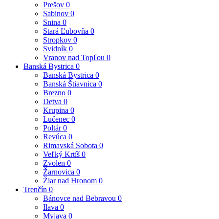
Prešov
0
Sabinov
0
Snina
0
Stará Ľubovňa
0
Stropkov
0
Svidník
0
Vranov nad Topľou
0
Banská Bystrica
0
Banská Bystrica
0
Banská Štiavnica
0
Brezno
0
Detva
0
Krupina
0
Lučenec
0
Poltár
0
Revúca
0
Rimavská Sobota
0
Veľký Krtíš
0
Zvolen
0
Žarnovica
0
Žiar nad Hronom
0
Trenčín
0
Bánovce nad Bebravou
0
Ilava
0
Myjava
0