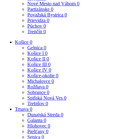
Nové Mesto nad Váhom
0
Partizánske
0
Považská Bystrica
0
Prievidza
0
Púchov
0
Trenčín
0
Košice
0
Gelnica
0
Košice I
0
Košice II
0
Košice III
0
Košice IV
0
Košice-okolie
0
Michalovce
0
Rožňava
0
Sobrance
0
Spišská Nová Ves
0
Trebišov
0
Trnava
0
Dunajská Streda
0
Galanta
0
Hlohovec
0
Piešťany
0
Senica
0