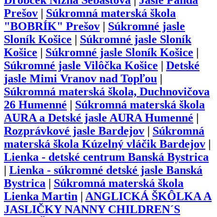
Drobček Nižná Šebastová
|
Jasle Panda
Prešov
|
Súkromná materská škola
"BOBRÍK" Prešov
|
Súkromné jasle
Sloník Košice
|
Súkromné jasle Sloník
Košice
|
Súkromné jasle Sloník Košice
|
Súkromné jasle Vilôčka Košice
|
Detské
jasle Mimi Vranov nad Topľou
|
Súkromná materská škola, Duchnovičova
26 Humenné
|
Súkromná materská škola
AURA a Detské jasle AURA Humenné
|
Rozprávkové jasle Bardejov
|
Súkromná
materská škola Kúzelný vláčik Bardejov
|
Lienka - detské centrum Banská Bystrica
|
Lienka - súkromné detské jasle Banská
Bystrica
|
Súkromná materská škola
Lienka Martin
|
ANGLICKÁ ŠKÔLKA A
JASLIČKY NANNY CHILDREN´S