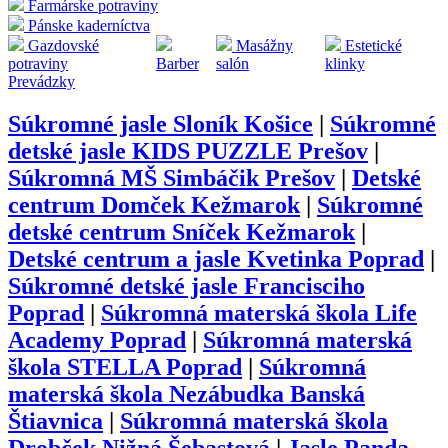
Farmárske potraviny
Pánske kaderníctva
Gazdovské
Masážny
Estetické
potraviny
Barber
salón
klinky
Prevádzky
Súkromné jasle Sloník Košice
|
Súkromné
detské jasle KIDS PUZZLE Prešov
|
Súkromná MŠ Simbáčik Prešov
|
Detské
centrum Domček Kežmarok
|
Súkromné
detské centrum Sníček Kežmarok
|
Detské centrum a jasle Kvetinka Poprad
|
Súkromné detské jasle Francisciho
Poprad
|
Súkromná materská škola Life
Academy Poprad
|
Súkromná materská
škola STELLA Poprad
|
Súkromná
materská škola Nezábudka Banská
Štiavnica
|
Súkromná materská škola