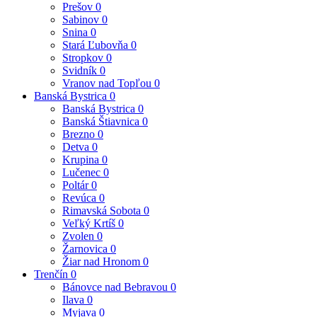
Prešov
0
Sabinov
0
Snina
0
Stará Ľubovňa
0
Stropkov
0
Svidník
0
Vranov nad Topľou
0
Banská Bystrica
0
Banská Bystrica
0
Banská Štiavnica
0
Brezno
0
Detva
0
Krupina
0
Lučenec
0
Poltár
0
Revúca
0
Rimavská Sobota
0
Veľký Krtíš
0
Zvolen
0
Žarnovica
0
Žiar nad Hronom
0
Trenčín
0
Bánovce nad Bebravou
0
Ilava
0
Myjava
0