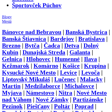
Športovček Púchov
Blogy
Mestá
Bánovce nad Bebravou
|
Banská Bystrica
|
Banská Štiavnica
|
Bardejov
|
Bratislava
|
Brezno
|
Bytča
|
Čadca
|
Detva
|
Dolný
Kubín
|
Dunajská Streda
|
Galanta
|
Gelnica
|
Hlohovec
|
Humenné
|
Ilava
|
Kežmarok
|
Komárno
|
Košice
|
Krupina
|
Kysucké Nové Mesto
|
Levice
|
Levoča
|
Liptovský Mikuláš
|
Lučenec
|
Malacky
|
Martin
|
Medzilaborce
|
Michalovce
|
Myjava
|
Námestovo
|
Nitra
|
Nové Mesto
nad Váhom
|
Nové Zámky
|
Partizánske
|
Pezinok
|
Piešťany
|
Poltár
|
Poprad
|