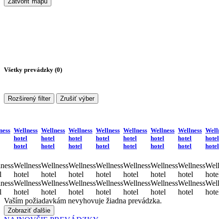
Zatvoriť mapu
Všetky prevádzky (
0
)
Rozširený filter
Zrušiť výber
ness
Wellness
Wellness
Wellness
Wellness
Wellness
Wellness
Wellness
Well
hotel
hotel
hotel
hotel
hotel
hotel
hotel
hotel
hotel
hotel
hotel
hotel
hotel
hotel
hotel
hotel
ness
Wellness
Wellness
Wellness
Wellness
Wellness
Wellness
Wellness
Well
l
hotel
hotel
hotel
hotel
hotel
hotel
hotel
hote
ness
Wellness
Wellness
Wellness
Wellness
Wellness
Wellness
Wellness
Well
l
hotel
hotel
hotel
hotel
hotel
hotel
hotel
hote
Vaším požiadavkám nevyhovuje žiadna prevádzka.
Zobraziť ďalšie