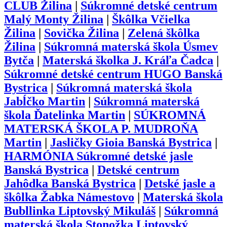
CLUB Žilina
|
Súkromné detské centrum
Malý Monty Žilina
|
Škôlka Včielka
Žilina
|
Sovička Žilina
|
Zelená škôlka
Žilina
|
Súkromná materská škola Úsmev
Bytča
|
Materská školka J. Kráľa Čadca
|
Súkromné detské centrum HUGO Banská
Bystrica
|
Súkromná materská škola
Jabĺčko Martin
|
Súkromná materská
škola Ďatelinka Martin
|
SÚKROMNÁ
MATERSKÁ ŠKOLA P. MUDROŇA
Martin
|
Jasličky Gioia Banská Bystrica
|
HARMÓNIA Súkromné detské jasle
Banská Bystrica
|
Detské centrum
Jahôdka Banská Bystrica
|
Detské jasle a
škôlka Žabka Námestovo
|
Materská škola
Bubllinka Liptovský Mikuláš
|
Súkromná
materská škola Stonožka Liptovský