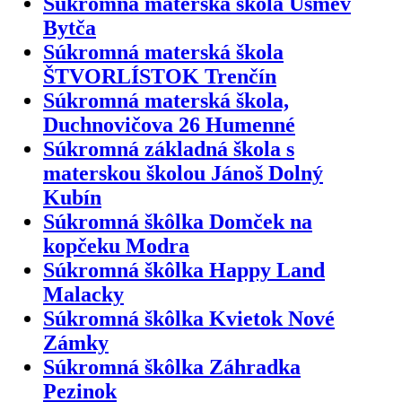
Súkromná materská škola Úsmev
Bytča
Súkromná materská škola
ŠTVORLÍSTOK Trenčín
Súkromná materská škola,
Duchnovičova 26 Humenné
Súkromná základná škola s
materskou školou Jánoš Dolný
Kubín
Súkromná škôlka Domček na
kopčeku Modra
Súkromná škôlka Happy Land
Malacky
Súkromná škôlka Kvietok Nové
Zámky
Súkromná škôlka Záhradka
Pezinok