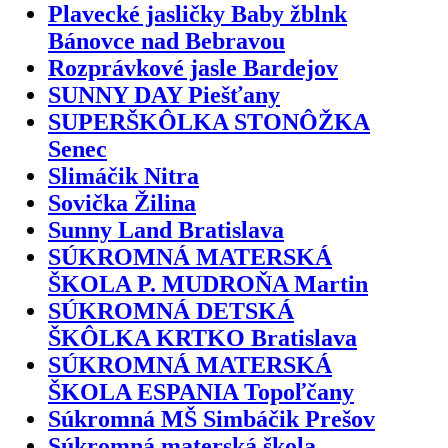
Plavecké jasličky Baby žblnk
Bánovce nad Bebravou
Rozprávkové jasle Bardejov
SUNNY DAY Piešťany
SUPERŠKÔLKA STONÔŽKA
Senec
Slimáčik Nitra
Sovička Žilina
Sunny Land Bratislava
SÚKROMNÁ MATERSKÁ
ŠKOLA P. MUDROŇA Martin
SÚKROMNÁ DETSKÁ
ŠKÔLKA KRTKO Bratislava
SÚKROMNÁ MATERSKÁ
ŠKOLA ESPANIA Topoľčany
Súkromná MŠ Simbáčik Prešov
Súkromná materská škola