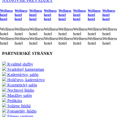
NAJNOVŠIE PREVÁDZKY
Wellness
Wellness
Wellness
Wellness
Wellness
Wellness
Wellness
Wellness
hotel
hotel
hotel
hotel
hotel
hotel
hotel
hotel
hotel
hotel
hotel
hotel
hotel
hotel
hotel
hotel
Wellness
Wellness
Wellness
Wellness
Wellness
Wellness
Wellness
Wellness
hotel
hotel
hotel
hotel
hotel
hotel
hotel
hotel
Wellness
Wellness
Wellness
Wellness
Wellness
Wellness
Wellness
Wellness
hotel
hotel
hotel
hotel
hotel
hotel
hotel
hotel
PARTNERSKÉ STRÁNKY
Kvalitné služby
Svadobný kameraman
Kaderníctvo, salón
Holičstvo, kaderníctvo
Kozmetický salón
Nechtové štúdio
Masážny salón
Pedikúra
Solárne štúdiá
Fotoateliér, štúdio
Fitness centrum