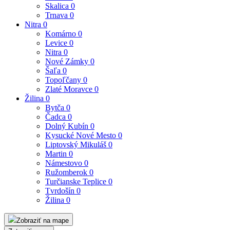
Skalica
0
Trnava
0
Nitra
0
Komárno
0
Levice
0
Nitra
0
Nové Zámky
0
Šaľa
0
Topoľčany
0
Zlaté Moravce
0
Žilina
0
Bytča
0
Čadca
0
Dolný Kubín
0
Kysucké Nové Mesto
0
Liptovský Mikuláš
0
Martin
0
Námestovo
0
Ružomberok
0
Turčianske Teplice
0
Tvrdošín
0
Žilina
0
Zobraziť na mape