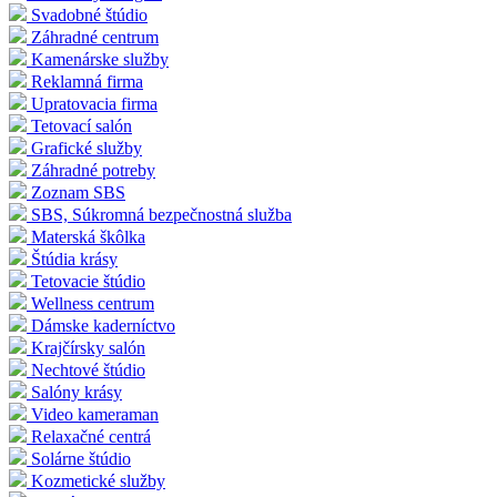
Svadobné štúdio
Záhradné centrum
Kamenárske služby
Reklamná firma
Upratovacia firma
Tetovací salón
Grafické služby
Záhradné potreby
Zoznam SBS
SBS, Súkromná bezpečnostná služba
Materská škôlka
Štúdia krásy
Tetovacie štúdio
Wellness centrum
Dámske kaderníctvo
Krajčírsky salón
Nechtové štúdio
Salóny krásy
Video kameraman
Relaxačné centrá
Solárne štúdio
Kozmetické služby