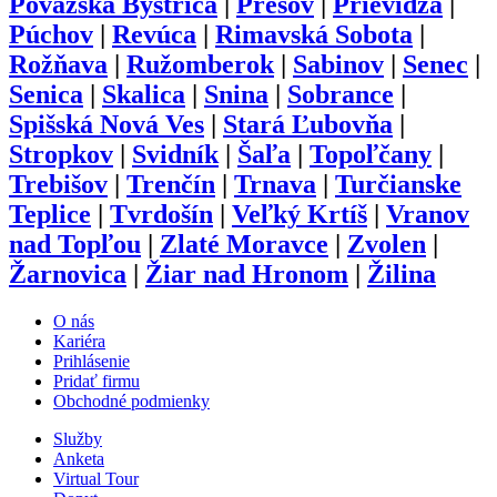
Považská Bystrica
|
Prešov
|
Prievidza
|
Púchov
|
Revúca
|
Rimavská Sobota
|
Rožňava
|
Ružomberok
|
Sabinov
|
Senec
|
Senica
|
Skalica
|
Snina
|
Sobrance
|
Spišská Nová Ves
|
Stará Ľubovňa
|
Stropkov
|
Svidník
|
Šaľa
|
Topoľčany
|
Trebišov
|
Trenčín
|
Trnava
|
Turčianske
Teplice
|
Tvrdošín
|
Veľký Krtíš
|
Vranov
nad Topľou
|
Zlaté Moravce
|
Zvolen
|
Žarnovica
|
Žiar nad Hronom
|
Žilina
O nás
Kariéra
Prihlásenie
Pridať firmu
Obchodné podmienky
Služby
Anketa
Virtual Tour