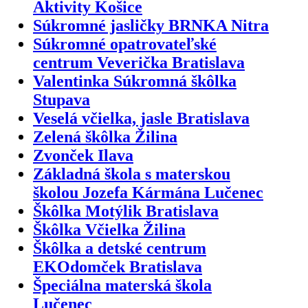
Aktivity Košice
Súkromné jasličky BRNKA Nitra
Súkromné opatrovateľské
centrum Veverička Bratislava
Valentinka Súkromná škôlka
Stupava
Veselá včielka, jasle Bratislava
Zelená škôlka Žilina
Zvonček Ilava
Základná škola s materskou
školou Jozefa Kármána Lučenec
Škôlka Motýlik Bratislava
Škôlka Včielka Žilina
Škôlka a detské centrum
EKOdomček Bratislava
Špeciálna materská škola
Lučenec