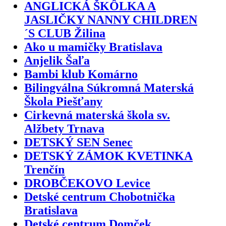
ANGLICKÁ ŠKÔLKA A
JASLIČKY NANNY CHILDREN
´S CLUB Žilina
Ako u mamičky Bratislava
Anjelik Šaľa
Bambi klub Komárno
Bilingválna Súkromná Materská
Škola Piešťany
Cirkevná materská škola sv.
Alžbety Trnava
DETSKÝ SEN Senec
DETSKÝ ZÁMOK KVETINKA
Trenčín
DROBČEKOVO Levice
Detské centrum Chobotnička
Bratislava
Detské centrum Domček