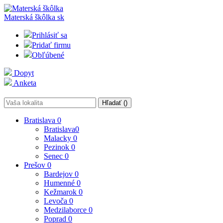
Materská škôlka
sk
Prihlásiť sa
Pridať firmu
Obľúbené
Dopyt
Anketa
Hľadať (
)
Bratislava
0
Bratislava
0
Malacky
0
Pezinok
0
Senec
0
Prešov
0
Bardejov
0
Humenné
0
Kežmarok
0
Levoča
0
Medzilaborce
0
Poprad
0