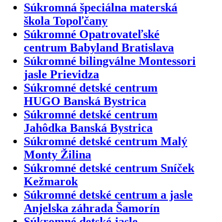
Súkromná špeciálna materská
škola Topoľčany
Súkromné Opatrovateľské
centrum Babyland Bratislava
Súkromné bilingválne Montessori
jasle Prievidza
Súkromné detské centrum
HUGO Banská Bystrica
Súkromné detské centrum
Jahôdka Banská Bystrica
Súkromné detské centrum Malý
Monty Žilina
Súkromné detské centrum Sníček
Kežmarok
Súkromné detské centrum a jasle
Anjelska záhrada Šamorín
Súkromné detské jasle