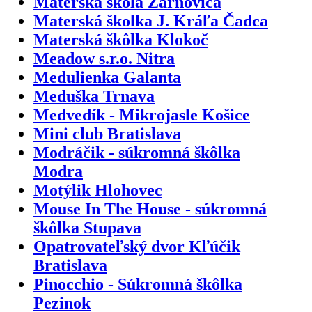
Materská škola Žarnovica
Materská školka J. Kráľa Čadca
Materská škôlka Klokoč
Meadow s.r.o. Nitra
Medulienka Galanta
Meduška Trnava
Medvedík - Mikrojasle Košice
Mini club Bratislava
Modráčik - súkromná škôlka
Modra
Motýlik Hlohovec
Mouse In The House - súkromná
škôlka Stupava
Opatrovateľský dvor Kľúčik
Bratislava
Pinocchio - Súkromná škôlka
Pezinok