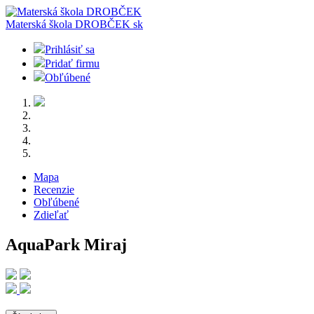
Materská škola DROBČEK
sk
Prihlásiť sa
Pridať firmu
Obľúbené
Mapa
Recenzie
Obľúbené
Zdieľať
AquaPark Miraj