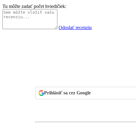
Tu môžte zadať počet hviedičiek:
Odoslať recenziu
Prihlásiť sa cez Google