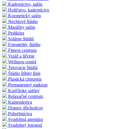
Kaderníctvo, salón
Holičstvo, kaderníctvo
Kozmetický salón
Nechtové štúdio
Masážny salón
Pedikúra
Solárne štúdiá
Fotoateliér, štúdio
Fitness centrum
Vizáž a líčenie
Wellness centrá
Tetovacie štúdiá
Štúdio štíhlej línie
Plastická chirurgia
Permanentný makeup
Krajčírske salóny
Relaxačné centrum
Kamenárstva
Domov dôchodcov
Pohrebníctva
Svadobná agentúra
Svadobný fotograf