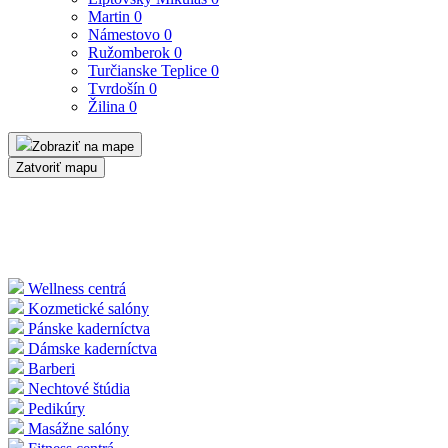
Martin
0
Námestovo
0
Ružomberok
0
Turčianske Teplice
0
Tvrdošín
0
Žilina
0
Zobraziť na mape
Zatvoriť mapu
Wellness centrá
Kozmetické salóny
Pánske kaderníctva
Dámske kaderníctva
Barberi
Nechtové štúdia
Pedikúry
Masážne salóny