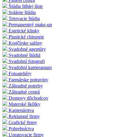
Fitness centrá
Štúdia štíhlej línie
Solárne štúdia
Tetovacie štúdia
Permanentný make-up
Estetické klinky
Plastické chirurgie
Krajčírske salóny
Svadobné agentúry
Svadobné štúdiá
Svadobní fotografi
Svadobní kameramani
Fotoateliéry
Farmárske potraviny
Záhradné potreby
Záhradné centrá
Domovy dôchodcov
Materské škôlky
Kamenárstva
Reklamné firmy
Grafické firmy
Pohrebníctva
Upratovacie firmy