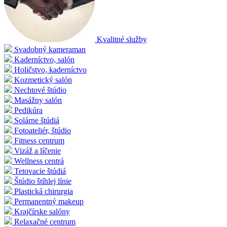
Kvalitné služby
Svadobný kameraman
Kaderníctvo, salón
Holičstvo, kaderníctvo
Kozmetický salón
Nechtové štúdio
Masážny salón
Pedikúra
Solárne štúdiá
Fotoateliér, štúdio
Fitness centrum
Vizáž a líčenie
Wellness centrá
Tetovacie štúdiá
Štúdio štíhlej línie
Plastická chirurgia
Permanentný makeup
Krajčírske salóny
Relaxačné centrum