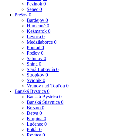
Pezinok
0
Senec
0
Prešov
0
Bardejov
0
Humenné
0
Kežmarok
0
Levoča
0
Medzilaborce
0
Poprad
0
Prešov
0
Sabinov
0
Snina
0
Stará Ľubovňa
0
Stropkov
0
Svidník
0
Vranov nad Topľou
0
Banská Bystrica
0
Banská Bystrica
0
Banská Štiavnica
0
Brezno
0
Detva
0
Krupina
0
Lučenec
0
Poltár
0
Revúca
0