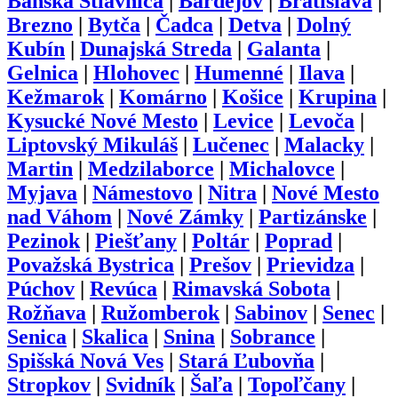
Banská Štiavnica
|
Bardejov
|
Bratislava
|
Brezno
|
Bytča
|
Čadca
|
Detva
|
Dolný
Kubín
|
Dunajská Streda
|
Galanta
|
Gelnica
|
Hlohovec
|
Humenné
|
Ilava
|
Kežmarok
|
Komárno
|
Košice
|
Krupina
|
Kysucké Nové Mesto
|
Levice
|
Levoča
|
Liptovský Mikuláš
|
Lučenec
|
Malacky
|
Martin
|
Medzilaborce
|
Michalovce
|
Myjava
|
Námestovo
|
Nitra
|
Nové Mesto
nad Váhom
|
Nové Zámky
|
Partizánske
|
Pezinok
|
Piešťany
|
Poltár
|
Poprad
|
Považská Bystrica
|
Prešov
|
Prievidza
|
Púchov
|
Revúca
|
Rimavská Sobota
|
Rožňava
|
Ružomberok
|
Sabinov
|
Senec
|
Senica
|
Skalica
|
Snina
|
Sobrance
|
Spišská Nová Ves
|
Stará Ľubovňa
|
Stropkov
|
Svidník
|
Šaľa
|
Topoľčany
|