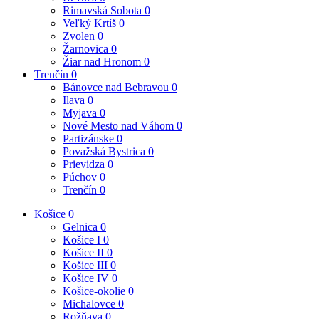
Rimavská Sobota
0
Veľký Krtíš
0
Zvolen
0
Žarnovica
0
Žiar nad Hronom
0
Trenčín
0
Bánovce nad Bebravou
0
Ilava
0
Myjava
0
Nové Mesto nad Váhom
0
Partizánske
0
Považská Bystrica
0
Prievidza
0
Púchov
0
Trenčín
0
Košice
0
Gelnica
0
Košice I
0
Košice II
0
Košice III
0
Košice IV
0
Košice-okolie
0
Michalovce
0
Rožňava
0