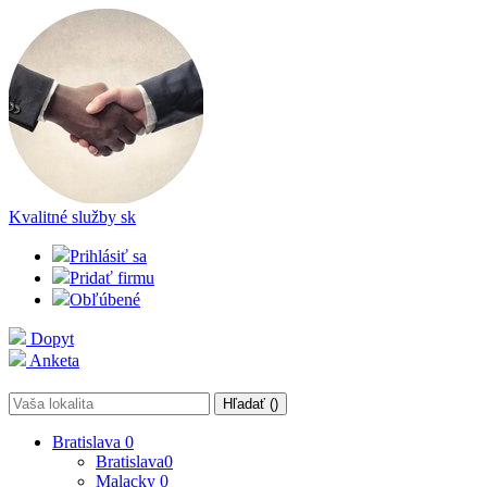
Kvalitné služby
sk
Prihlásiť sa
Pridať firmu
Obľúbené
Dopyt
Anketa
Hľadať (
)
Bratislava
0
Bratislava
0
Malacky
0