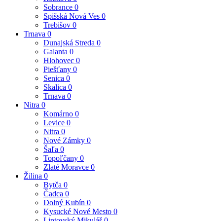
Sobrance
0
Spišská Nová Ves
0
Trebišov
0
Trnava
0
Dunajská Streda
0
Galanta
0
Hlohovec
0
Piešťany
0
Senica
0
Skalica
0
Trnava
0
Nitra
0
Komárno
0
Levice
0
Nitra
0
Nové Zámky
0
Šaľa
0
Topoľčany
0
Zlaté Moravce
0
Žilina
0
Bytča
0
Čadca
0
Dolný Kubín
0
Kysucké Nové Mesto
0
Liptovský Mikuláš
0