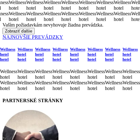
ness
Wellness
Wellness
Wellness
Wellness
Wellness
Wellness
Wellness
Well
l
hotel
hotel
hotel
hotel
hotel
hotel
hotel
hote
ness
Wellness
Wellness
Wellness
Wellness
Wellness
Wellness
Wellness
Well
l
hotel
hotel
hotel
hotel
hotel
hotel
hotel
hote
Vaším požiadavkám nevyhovuje žiadna prevádzka.
Zobraziť ďalšie
NAJNOVŠIE PREVÁDZKY
Wellness
Wellness
Wellness
Wellness
Wellness
Wellness
Wellness
Wellness
hotel
hotel
hotel
hotel
hotel
hotel
hotel
hotel
hotel
hotel
hotel
hotel
hotel
hotel
hotel
hotel
Wellness
Wellness
Wellness
Wellness
Wellness
Wellness
Wellness
Wellness
hotel
hotel
hotel
hotel
hotel
hotel
hotel
hotel
Wellness
Wellness
Wellness
Wellness
Wellness
Wellness
Wellness
Wellness
hotel
hotel
hotel
hotel
hotel
hotel
hotel
hotel
PARTNERSKÉ STRÁNKY