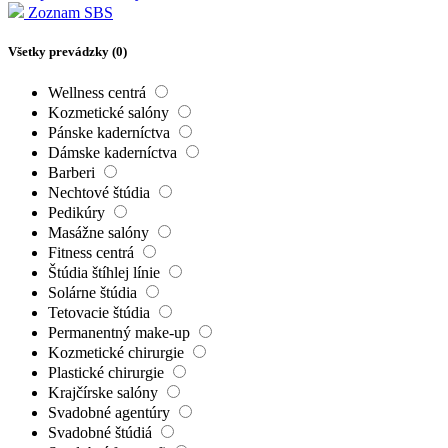
Zoznam SBS
Všetky prevádzky (
0
)
Wellness centrá
Kozmetické salóny
Pánske kaderníctva
Dámske kaderníctva
Barberi
Nechtové štúdia
Pedikúry
Masážne salóny
Fitness centrá
Štúdia štíhlej línie
Solárne štúdia
Tetovacie štúdia
Permanentný make-up
Kozmetické chirurgie
Plastické chirurgie
Krajčírske salóny
Svadobné agentúry
Svadobné štúdiá