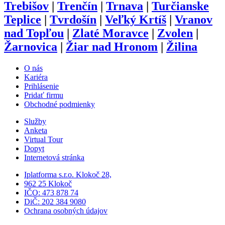
Trebišov
|
Trenčín
|
Trnava
|
Turčianske
Teplice
|
Tvrdošín
|
Veľký Krtíš
|
Vranov
nad Topľou
|
Zlaté Moravce
|
Zvolen
|
Žarnovica
|
Žiar nad Hronom
|
Žilina
O nás
Kariéra
Prihlásenie
Pridať firmu
Obchodné podmienky
Služby
Anketa
Virtual Tour
Dopyt
Internetová stránka
Iplatforma s.r.o. Klokoč 28,
962 25 Klokoč
IČO: 473 878 74
DiČ: 202 384 9080
Ochrana osobných údajov