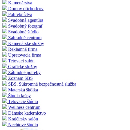
Kamenárstva
Domov dôchodcov
Pohrebníctva
Svadobná agentúra
Svadobný fotograf
Svadobné štúdio
Záhradné centrum
Kamenárske služby
Reklamná firma
Upratovacia firma
Tetovací salón
Grafické služby
Záhradné potreby
Zoznam SBS
SBS, Súkromná bezpečnostná služba
Materská škôlka
Štúdia krásy
Tetovacie štúdio
Wellness centrum
Dámske kaderníctvo
Krajčírsky salón
Nechtové štúdio