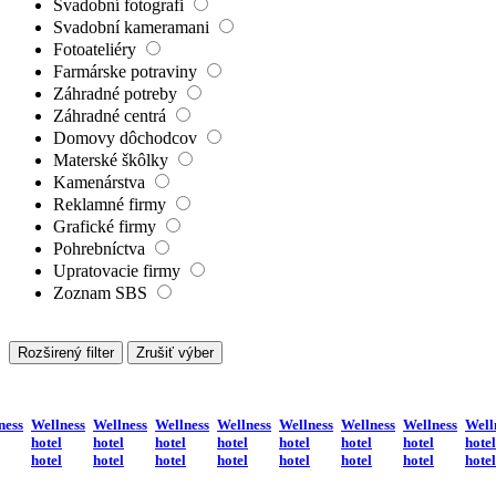
Svadobní fotografi
Svadobní kameramani
Fotoateliéry
Farmárske potraviny
Záhradné potreby
Záhradné centrá
Domovy dôchodcov
Materské škôlky
Kamenárstva
Reklamné firmy
Grafické firmy
Pohrebníctva
Upratovacie firmy
Zoznam SBS
Rozširený filter
Zrušiť výber
ness
Wellness
Wellness
Wellness
Wellness
Wellness
Wellness
Wellness
Well
hotel
hotel
hotel
hotel
hotel
hotel
hotel
hotel
hotel
hotel
hotel
hotel
hotel
hotel
hotel
hotel