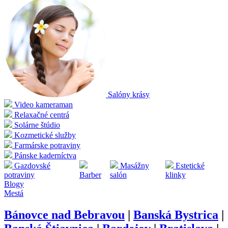
Salóny krásy
Video kameraman
Relaxačné centrá
Solárne štúdio
Kozmetické služby
Farmárske potraviny
Pánske kaderníctva
Gazdovské
Masážny
Estetické
potraviny
Barber
salón
klinky
Blogy
Mestá
Bánovce nad Bebravou
|
Banská Bystrica
|