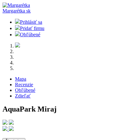
Margarétka
sk
Prihlásiť sa
Pridať firmu
Obľúbené
Mapa
Recenzie
Obľúbené
Zdieľať
AquaPark Miraj