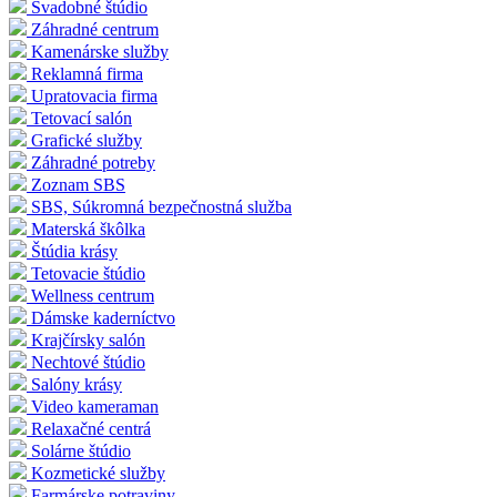
Svadobné štúdio
Záhradné centrum
Kamenárske služby
Reklamná firma
Upratovacia firma
Tetovací salón
Grafické služby
Záhradné potreby
Zoznam SBS
SBS, Súkromná bezpečnostná služba
Materská škôlka
Štúdia krásy
Tetovacie štúdio
Wellness centrum
Dámske kaderníctvo
Krajčírsky salón
Nechtové štúdio
Salóny krásy
Video kameraman
Relaxačné centrá
Solárne štúdio
Kozmetické služby
Farmárske potraviny