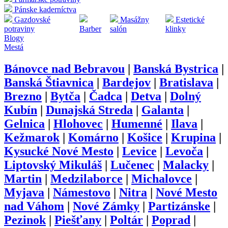
Pánske kaderníctva
Gazdovské
Masážny
Estetické
potraviny
Barber
salón
klinky
Blogy
Mestá
Bánovce nad Bebravou
|
Banská Bystrica
|
Banská Štiavnica
|
Bardejov
|
Bratislava
|
Brezno
|
Bytča
|
Čadca
|
Detva
|
Dolný
Kubín
|
Dunajská Streda
|
Galanta
|
Gelnica
|
Hlohovec
|
Humenné
|
Ilava
|
Kežmarok
|
Komárno
|
Košice
|
Krupina
|
Kysucké Nové Mesto
|
Levice
|
Levoča
|
Liptovský Mikuláš
|
Lučenec
|
Malacky
|
Martin
|
Medzilaborce
|
Michalovce
|
Myjava
|
Námestovo
|
Nitra
|
Nové Mesto
nad Váhom
|
Nové Zámky
|
Partizánske
|
Pezinok
|
Piešťany
|
Poltár
|
Poprad
|