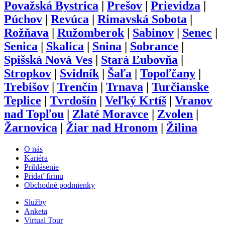
Považská Bystrica
|
Prešov
|
Prievidza
|
Púchov
|
Revúca
|
Rimavská Sobota
|
Rožňava
|
Ružomberok
|
Sabinov
|
Senec
|
Senica
|
Skalica
|
Snina
|
Sobrance
|
Spišská Nová Ves
|
Stará Ľubovňa
|
Stropkov
|
Svidník
|
Šaľa
|
Topoľčany
|
Trebišov
|
Trenčín
|
Trnava
|
Turčianske
Teplice
|
Tvrdošín
|
Veľký Krtíš
|
Vranov
nad Topľou
|
Zlaté Moravce
|
Zvolen
|
Žarnovica
|
Žiar nad Hronom
|
Žilina
O nás
Kariéra
Prihlásenie
Pridať firmu
Obchodné podmienky
Služby
Anketa
Virtual Tour