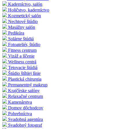
Kaderníctvo, salón
Holičstvo, kaderníctvo
Kozmetický salón
Nechtové štúdio
Masážny salón
Pedikúra
Solárne štúdiá
Fotoateliér, štúdio
Fitness centrum
Vizáž a líčenie
Wellness centrá
Tetovacie štúdiá
Štúdio štíhlej línie
Plastická chirurgia
Permanentný makeup
Krajčírske salóny
Relaxačné centrum
Kamenárstva
Domov dôchodcov
Pohrebníctva
Svadobná agentúra
Svadobný fotograf