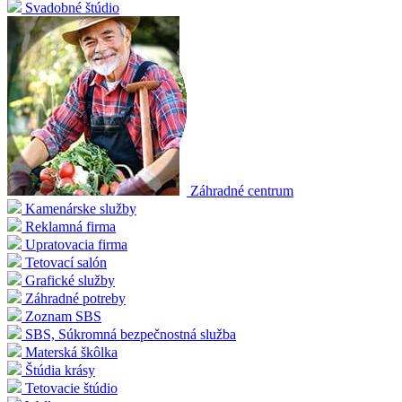
Svadobné štúdio
Záhradné centrum
Kamenárske služby
Reklamná firma
Upratovacia firma
Tetovací salón
Grafické služby
Záhradné potreby
Zoznam SBS
SBS, Súkromná bezpečnostná služba
Materská škôlka
Štúdia krásy
Tetovacie štúdio