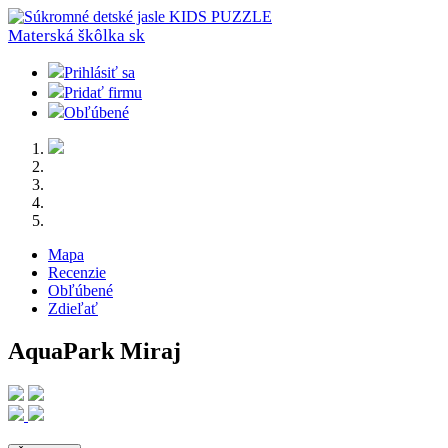
Materská škôlka
sk
Prihlásiť sa
Pridať firmu
Obľúbené
Mapa
Recenzie
Obľúbené
Zdieľať
AquaPark Miraj