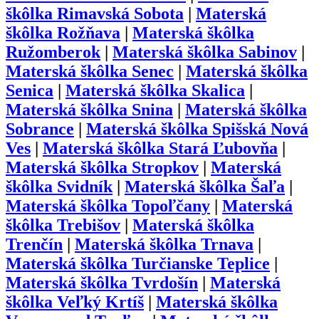
škôlka
Rimavská Sobota
|
Materská
škôlka
Rožňava
|
Materská škôlka
Ružomberok
|
Materská škôlka
Sabinov
|
Materská škôlka
Senec
|
Materská škôlka
Senica
|
Materská škôlka
Skalica
|
Materská škôlka
Snina
|
Materská škôlka
Sobrance
|
Materská škôlka
Spišská Nová
Ves
|
Materská škôlka
Stará Ľubovňa
|
Materská škôlka
Stropkov
|
Materská
škôlka
Svidník
|
Materská škôlka
Šaľa
|
Materská škôlka
Topoľčany
|
Materská
škôlka
Trebišov
|
Materská škôlka
Trenčín
|
Materská škôlka
Trnava
|
Materská škôlka
Turčianske Teplice
|
Materská škôlka
Tvrdošín
|
Materská
škôlka
Veľký Krtíš
|
Materská škôlka