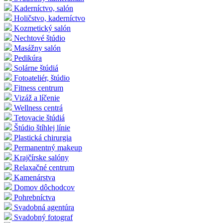
Kaderníctvo, salón
Holičstvo, kaderníctvo
Kozmetický salón
Nechtové štúdio
Masážny salón
Pedikúra
Solárne štúdiá
Fotoateliér, štúdio
Fitness centrum
Vizáž a líčenie
Wellness centrá
Tetovacie štúdiá
Štúdio štíhlej línie
Plastická chirurgia
Permanentný makeup
Krajčírske salóny
Relaxačné centrum
Kamenárstva
Domov dôchodcov
Pohrebníctva
Svadobná agentúra
Svadobný fotograf