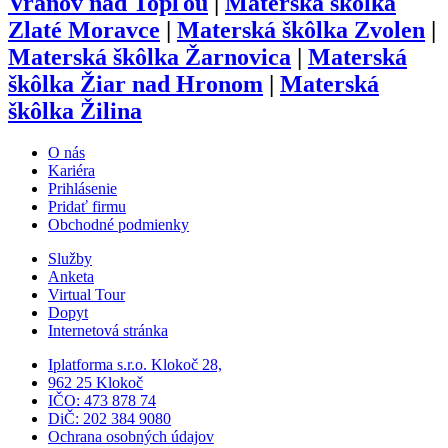
Vranov nad Topľou
|
Materská škôlka
Zlaté Moravce
|
Materská škôlka
Zvolen
|
Materská škôlka
Žarnovica
|
Materská
škôlka
Žiar nad Hronom
|
Materská
škôlka
Žilina
O nás
Kariéra
Prihlásenie
Pridať firmu
Obchodné podmienky
Služby
Anketa
Virtual Tour
Dopyt
Internetová stránka
Iplatforma s.r.o. Klokoč 28,
962 25 Klokoč
IČO: 473 878 74
DiČ: 202 384 9080
Ochrana osobných údajov