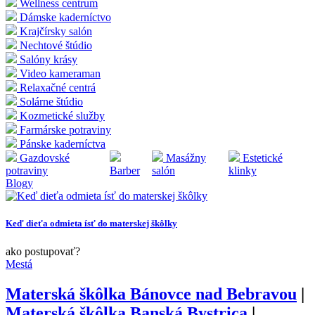
Wellness centrum
Dámske kaderníctvo
Krajčírsky salón
Nechtové štúdio
Salóny krásy
Video kameraman
Relaxačné centrá
Solárne štúdio
Kozmetické služby
Farmárske potraviny
Pánske kaderníctva
Gazdovské
Masážny
Estetické
potraviny
Barber
salón
klinky
Blogy
Keď dieťa odmieta ísť do materskej škôlky
ako postupovať?
Mestá
Materská škôlka
Bánovce nad Bebravou
|
Materská škôlka
Banská Bystrica
|