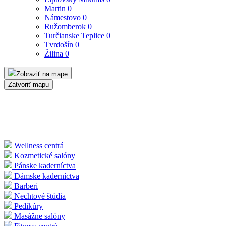
Martin
0
Námestovo
0
Ružomberok
0
Turčianske Teplice
0
Tvrdošín
0
Žilina
0
Zobraziť na mape
Zatvoriť mapu
Wellness centrá
Kozmetické salóny
Pánske kaderníctva
Dámske kaderníctva
Barberi
Nechtové štúdia
Pedikúry
Masážne salóny