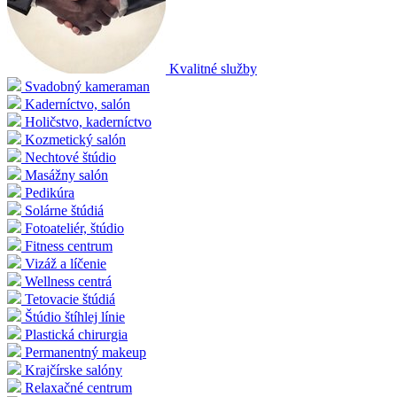
Kvalitné služby
Svadobný kameraman
Kaderníctvo, salón
Holičstvo, kaderníctvo
Kozmetický salón
Nechtové štúdio
Masážny salón
Pedikúra
Solárne štúdiá
Fotoateliér, štúdio
Fitness centrum
Vizáž a líčenie
Wellness centrá
Tetovacie štúdiá
Štúdio štíhlej línie
Plastická chirurgia
Permanentný makeup
Krajčírske salóny
Relaxačné centrum