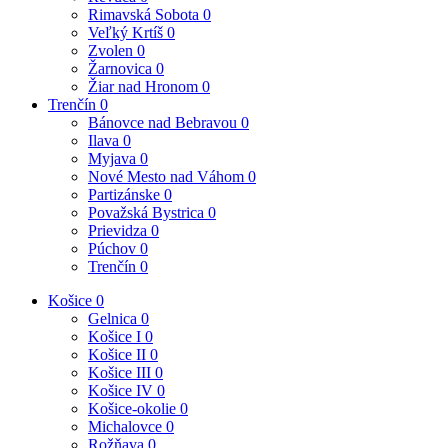
Rimavská Sobota
0
Veľký Krtíš
0
Zvolen
0
Žarnovica
0
Žiar nad Hronom
0
Trenčín
0
Bánovce nad Bebravou
0
Ilava
0
Myjava
0
Nové Mesto nad Váhom
0
Partizánske
0
Považská Bystrica
0
Prievidza
0
Púchov
0
Trenčín
0
Košice
0
Gelnica
0
Košice I
0
Košice II
0
Košice III
0
Košice IV
0
Košice-okolie
0
Michalovce
0
Rožňava
0