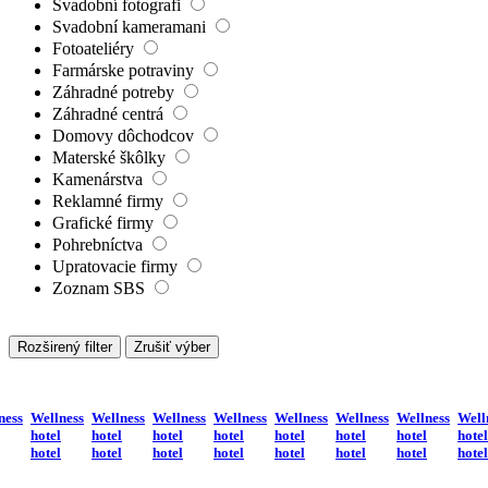
Svadobní fotografi
Svadobní kameramani
Fotoateliéry
Farmárske potraviny
Záhradné potreby
Záhradné centrá
Domovy dôchodcov
Materské škôlky
Kamenárstva
Reklamné firmy
Grafické firmy
Pohrebníctva
Upratovacie firmy
Zoznam SBS
Rozširený filter
Zrušiť výber
ness
Wellness
Wellness
Wellness
Wellness
Wellness
Wellness
Wellness
Well
hotel
hotel
hotel
hotel
hotel
hotel
hotel
hotel
hotel
hotel
hotel
hotel
hotel
hotel
hotel
hotel