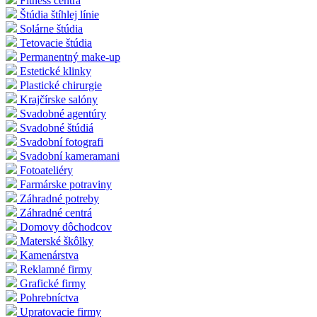
Fitness centrá
Štúdia štíhlej línie
Solárne štúdia
Tetovacie štúdia
Permanentný make-up
Estetické klinky
Plastické chirurgie
Krajčírske salóny
Svadobné agentúry
Svadobné štúdiá
Svadobní fotografi
Svadobní kameramani
Fotoateliéry
Farmárske potraviny
Záhradné potreby
Záhradné centrá
Domovy dôchodcov
Materské škôlky
Kamenárstva
Reklamné firmy
Grafické firmy
Pohrebníctva
Upratovacie firmy