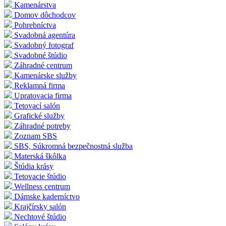
Kamenárstva
Domov dôchodcov
Pohrebníctva
Svadobná agentúra
Svadobný fotograf
Svadobné štúdio
Záhradné centrum
Kamenárske služby
Reklamná firma
Upratovacia firma
Tetovací salón
Grafické služby
Záhradné potreby
Zoznam SBS
SBS, Súkromná bezpečnostná služba
Materská škôlka
Štúdia krásy
Tetovacie štúdio
Wellness centrum
Dámske kaderníctvo
Krajčírsky salón
Nechtové štúdio