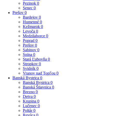
Pezinok
0
Senec
0
Prešov
0
Bardejov
0
Humenné
0
Kežmarok
0
Levoča
0
Medzilaborce
0
Poprad
0
Prešov
0
Sabinov
0
Snina
0
Stará Ľubovňa
0
Stropkov
0
Svidník
0
Vranov nad Topľou
0
Banská Bystrica
0
Banská Bystrica
0
Banská Štiavnica
0
Brezno
0
Detva
0
Krupina
0
Lučenec
0
Poltár
0
Revúca
0