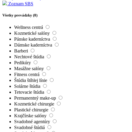
Zoznam SBS
Všetky prevádzky (
0
)
Wellness centrá
Kozmetické salóny
Pánske kaderníctva
Dámske kaderníctva
Barberi
Nechtové štúdia
Pedikúry
Masážne salóny
Fitness centrá
Štúdia štíhlej línie
Solárne štúdia
Tetovacie štúdia
Permanentný make-up
Kozmetické chirurgie
Plastické chirurgie
Krajčírske salóny
Svadobné agentúry
Svadobné štúdiá