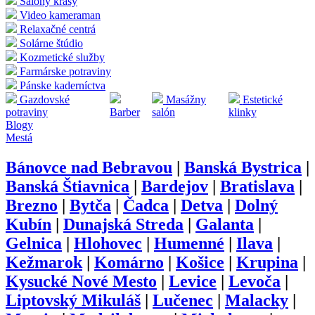
Salóny krásy
Video kameraman
Relaxačné centrá
Solárne štúdio
Kozmetické služby
Farmárske potraviny
Pánske kaderníctva
Gazdovské
Masážny
Estetické
potraviny
Barber
salón
klinky
Blogy
Mestá
Bánovce nad Bebravou
|
Banská Bystrica
|
Banská Štiavnica
|
Bardejov
|
Bratislava
|
Brezno
|
Bytča
|
Čadca
|
Detva
|
Dolný
Kubín
|
Dunajská Streda
|
Galanta
|
Gelnica
|
Hlohovec
|
Humenné
|
Ilava
|
Kežmarok
|
Komárno
|
Košice
|
Krupina
|
Kysucké Nové Mesto
|
Levice
|
Levoča
|
Liptovský Mikuláš
|
Lučenec
|
Malacky
|