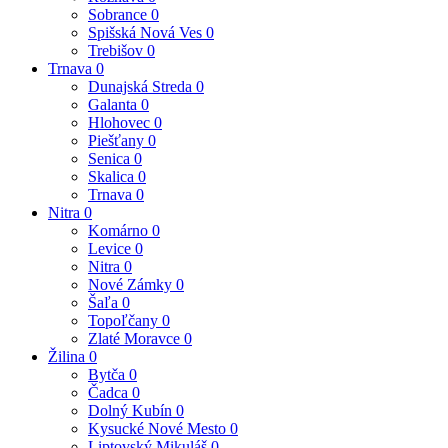
Sobrance
0
Spišská Nová Ves
0
Trebišov
0
Trnava
0
Dunajská Streda
0
Galanta
0
Hlohovec
0
Piešťany
0
Senica
0
Skalica
0
Trnava
0
Nitra
0
Komárno
0
Levice
0
Nitra
0
Nové Zámky
0
Šaľa
0
Topoľčany
0
Zlaté Moravce
0
Žilina
0
Bytča
0
Čadca
0
Dolný Kubín
0
Kysucké Nové Mesto
0
Liptovský Mikuláš
0