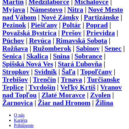
Martin
|
Medzilaborce
|
Michalovce
|
Myjava
|
Námestovo
|
Nitra
|
Nové Mesto
nad Váhom
|
Nové Zámky
|
Partizánske
|
Pezinok
|
Piešťany
|
Poltár
|
Poprad
|
Považská Bystrica
|
Prešov
|
Prievidza
|
Púchov
|
Revúca
|
Rimavská Sobota
|
Rožňava
|
Ružomberok
|
Sabinov
|
Senec
|
Senica
|
Skalica
|
Snina
|
Sobrance
|
Spišská Nová Ves
|
Stará Ľubovňa
|
Stropkov
|
Svidník
|
Šaľa
|
Topoľčany
|
Trebišov
|
Trenčín
|
Trnava
|
Turčianske
Teplice
|
Tvrdošín
|
Veľký Krtíš
|
Vranov
nad Topľou
|
Zlaté Moravce
|
Zvolen
|
Žarnovica
|
Žiar nad Hronom
|
Žilina
O nás
Kariéra
Prihlásenie