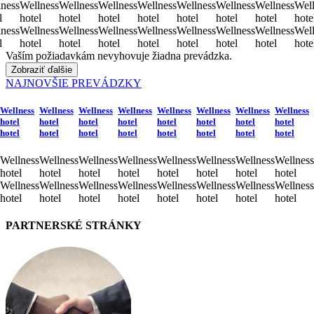
ness
Wellness
Wellness
Wellness
Wellness
Wellness
Wellness
Wellness
Well
l
hotel
hotel
hotel
hotel
hotel
hotel
hotel
hote
ness
Wellness
Wellness
Wellness
Wellness
Wellness
Wellness
Wellness
Well
l
hotel
hotel
hotel
hotel
hotel
hotel
hotel
hote
Vaším požiadavkám nevyhovuje žiadna prevádzka.
Zobraziť ďalšie
NAJNOVŠIE PREVÁDZKY
Wellness
Wellness
Wellness
Wellness
Wellness
Wellness
Wellness
Wellness
hotel
hotel
hotel
hotel
hotel
hotel
hotel
hotel
hotel
hotel
hotel
hotel
hotel
hotel
hotel
hotel
Wellness
Wellness
Wellness
Wellness
Wellness
Wellness
Wellness
Wellness
hotel
hotel
hotel
hotel
hotel
hotel
hotel
hotel
Wellness
Wellness
Wellness
Wellness
Wellness
Wellness
Wellness
Wellness
hotel
hotel
hotel
hotel
hotel
hotel
hotel
hotel
PARTNERSKÉ STRÁNKY