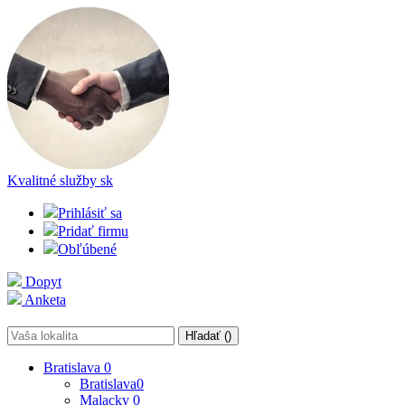
Kvalitné služby
sk
Prihlásiť sa
Pridať firmu
Obľúbené
Dopyt
Anketa
Hľadať (
)
Bratislava
0
Bratislava
0
Malacky
0