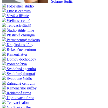
Solárne štúdiá
Fotoateliér, štúdio
Fitness centrum
Vizáž a líčenie
Wellness centrá
Tetovacie štúdiá
Štúdio štíhlej línie
Plastická chirurgia
Permanentný makeup
Krajčírske salóny
Relaxačné centrum
Kamenárstva
Domov dôchodcov
Pohrebníctva
Svadobná agentúra
Svadobný fotograf
Svadobné štúdio
Záhradné centrum
Kamenárske služby
Reklamná firma
Upratovacia firma
Tetovací salón
Grafické služby