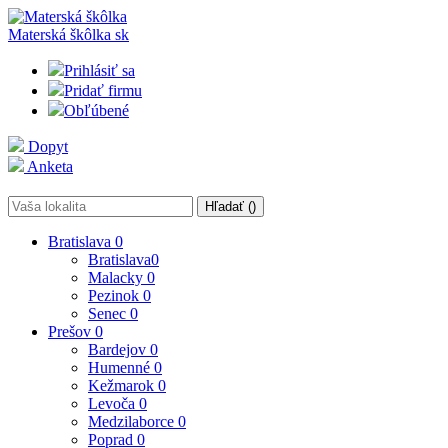
Materská škôlka
sk
Prihlásiť sa
Pridať firmu
Obľúbené
Dopyt
Anketa
Hľadať (
)
Bratislava
0
Bratislava
0
Malacky
0
Pezinok
0
Senec
0
Prešov
0
Bardejov
0
Humenné
0
Kežmarok
0
Levoča
0
Medzilaborce
0
Poprad
0