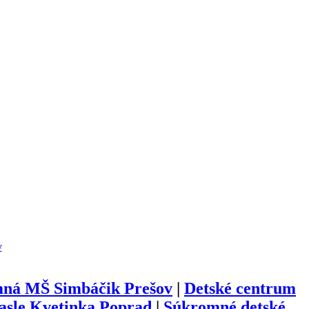
y
ná MŠ Simbáčik Prešov
|
Detské centrum
jasle Kvetinka Poprad
|
Súkromné detské