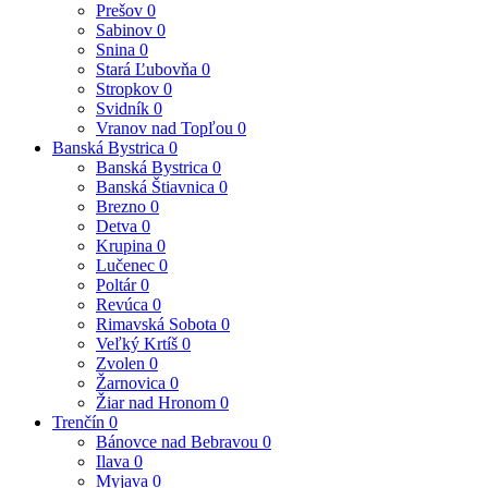
Prešov
0
Sabinov
0
Snina
0
Stará Ľubovňa
0
Stropkov
0
Svidník
0
Vranov nad Topľou
0
Banská Bystrica
0
Banská Bystrica
0
Banská Štiavnica
0
Brezno
0
Detva
0
Krupina
0
Lučenec
0
Poltár
0
Revúca
0
Rimavská Sobota
0
Veľký Krtíš
0
Zvolen
0
Žarnovica
0
Žiar nad Hronom
0
Trenčín
0
Bánovce nad Bebravou
0
Ilava
0
Myjava
0