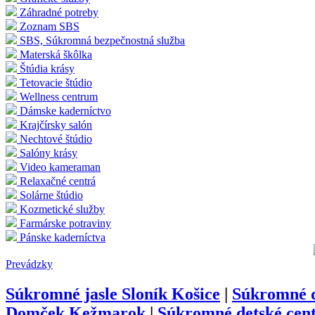
Záhradné potreby
Zoznam SBS
SBS, Súkromná bezpečnostná služba
Materská škôlka
Štúdia krásy
Tetovacie štúdio
Wellness centrum
Dámske kaderníctvo
Krajčírsky salón
Nechtové štúdio
Salóny krásy
Video kameraman
Relaxačné centrá
Solárne štúdio
Kozmetické služby
Farmárske potraviny
Pánske kaderníctva
Prevádzky
Súkromné jasle Sloník Košice
|
Súkromné d
Domček Kežmarok
|
Súkromné detské cen