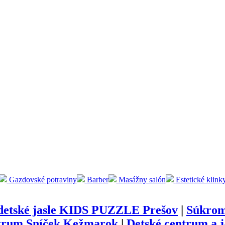
Gazdovské potraviny
Barber
Masážny salón
Estetické klink
etské jasle KIDS PUZZLE Prešov
|
Súkrom
trum Sníček Kežmarok
|
Detské centrum a 