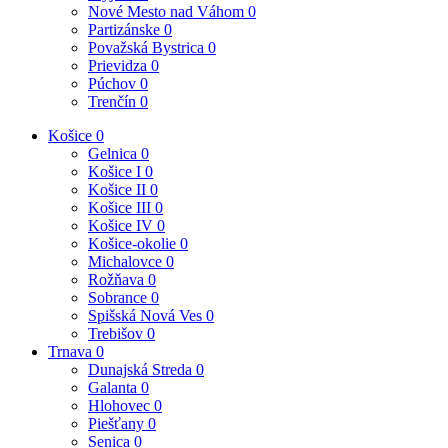
Nové Mesto nad Váhom
0
Partizánske
0
Považská Bystrica
0
Prievidza
0
Púchov
0
Trenčín
0
Košice
0
Gelnica
0
Košice I
0
Košice II
0
Košice III
0
Košice IV
0
Košice-okolie
0
Michalovce
0
Rožňava
0
Sobrance
0
Spišská Nová Ves
0
Trebišov
0
Trnava
0
Dunajská Streda
0
Galanta
0
Hlohovec
0
Piešťany
0
Senica
0