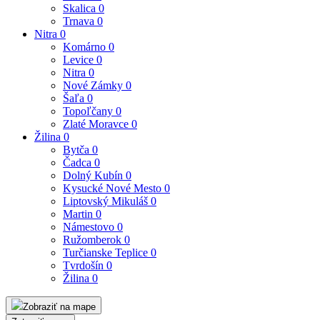
Skalica
0
Trnava
0
Nitra
0
Komárno
0
Levice
0
Nitra
0
Nové Zámky
0
Šaľa
0
Topoľčany
0
Zlaté Moravce
0
Žilina
0
Bytča
0
Čadca
0
Dolný Kubín
0
Kysucké Nové Mesto
0
Liptovský Mikuláš
0
Martin
0
Námestovo
0
Ružomberok
0
Turčianske Teplice
0
Tvrdošín
0
Žilina
0
Zobraziť na mape