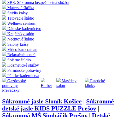
SBS, Súkromná bezpečnostná služba
Materská škôlka
Štúdia krásy
Tetovacie štúdio
Wellness centrum
Dámske kaderníctvo
Krajčírsky salón
Nechtové štúdio
Salóny krásy
Video kameraman
Relaxačné centrá
Solárne štúdio
Kozmetické služby
Farmárske potraviny
Pánske kaderníctva
Gazdovské
Masážny
Estetické
potraviny
Barber
salón
klinky
Prevádzky
Súkromné jasle Sloník Košice
|
Súkromné
detské jasle KIDS PUZZLE Prešov
|
Súkromná MŠ Simbáčik Prešov
|
Detské