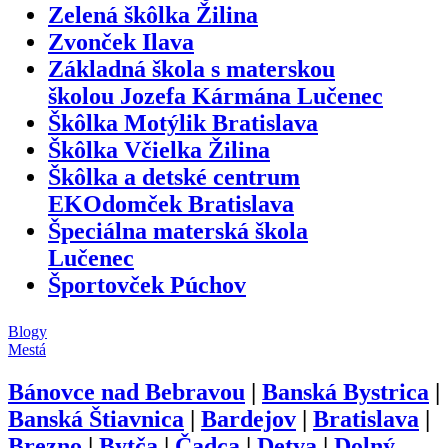
Zelená škôlka Žilina
Zvonček Ilava
Základná škola s materskou
školou Jozefa Kármána Lučenec
Škôlka Motýlik Bratislava
Škôlka Včielka Žilina
Škôlka a detské centrum
EKOdomček Bratislava
Špeciálna materská škola
Lučenec
Športovček Púchov
Blogy
Mestá
Bánovce nad Bebravou
|
Banská Bystrica
|
Banská Štiavnica
|
Bardejov
|
Bratislava
|
Brezno
|
Bytča
|
Čadca
|
Detva
|
Dolný