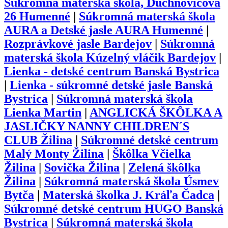
Súkromná materská škola, Duchnovičova
26 Humenné
|
Súkromná materská škola
AURA a Detské jasle AURA Humenné
|
Rozprávkové jasle Bardejov
|
Súkromná
materská škola Kúzelný vláčik Bardejov
|
Lienka - detské centrum Banská Bystrica
|
Lienka - súkromné detské jasle Banská
Bystrica
|
Súkromná materská škola
Lienka Martin
|
ANGLICKÁ ŠKÔLKA A
JASLIČKY NANNY CHILDREN´S
CLUB Žilina
|
Súkromné detské centrum
Malý Monty Žilina
|
Škôlka Včielka
Žilina
|
Sovička Žilina
|
Zelená škôlka
Žilina
|
Súkromná materská škola Úsmev
Bytča
|
Materská školka J. Kráľa Čadca
|
Súkromné detské centrum HUGO Banská
Bystrica
|
Súkromná materská škola