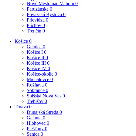
Nové Mesto nad Váhom
0
Partizánske
0
Považská Bystrica
0
Prievidza
0
Púchov
0
Trenčín
0
Košice
0
Gelnica
0
Košice I
0
Košice II
0
Košice III
0
Košice IV
0
Košice-okolie
0
Michalovce
0
Rožňava
0
Sobrance
0
Spišská Nová Ves
0
Trebišov
0
Trnava
0
Dunajská Streda
0
Galanta
0
Hlohovec
0
Piešťany
0
Senica
0