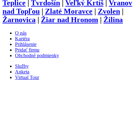
Teplice
|
Tvrdošín
|
Veľký Krtíš
|
Vranov
nad Topľou
|
Zlaté Moravce
|
Zvolen
|
Žarnovica
|
Žiar nad Hronom
|
Žilina
O nás
Kariéra
Prihlásenie
Pridať firmu
Obchodné podmienky
Služby
Anketa
Virtual Tour
Dopyt
Internetová stránka
Iplatforma s.r.o. Klokoč 28,
962 25 Klokoč
IČO: 473 878 74
DiČ: 202 384 9080
Ochrana osobných údajov
info@iplatforma.sk
Partnerské stránky