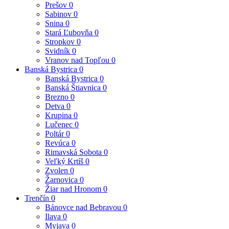
Prešov
0
Sabinov
0
Snina
0
Stará Ľubovňa
0
Stropkov
0
Svidník
0
Vranov nad Topľou
0
Banská Bystrica
0
Banská Bystrica
0
Banská Štiavnica
0
Brezno
0
Detva
0
Krupina
0
Lučenec
0
Poltár
0
Revúca
0
Rimavská Sobota
0
Veľký Krtíš
0
Zvolen
0
Žarnovica
0
Žiar nad Hronom
0
Trenčín
0
Bánovce nad Bebravou
0
Ilava
0
Myjava
0