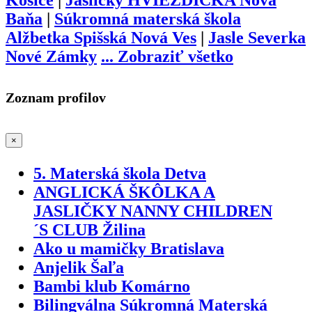
Košice
|
Jasličky HVIEZDIČKA Nová
Baňa
|
Súkromná materská škola
Alžbetka Spišská Nová Ves
|
Jasle Severka
Nové Zámky
...
Zobraziť všetko
Zoznam profilov
×
5. Materská škola Detva
ANGLICKÁ ŠKÔLKA A
JASLIČKY NANNY CHILDREN
´S CLUB Žilina
Ako u mamičky Bratislava
Anjelik Šaľa
Bambi klub Komárno
Bilingválna Súkromná Materská