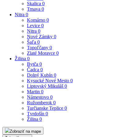
Skalica
0
Trnava
0
Nitra
0
Komárno
0
Levice
0
Nitra
0
Nové Zámky
0
Šaľa
0
Topoľčany
0
Zlaté Moravce
0
Žilina
0
Bytča
0
Čadca
0
Dolný Kubín
0
Kysucké Nové Mesto
0
Liptovský Mikuláš
0
Martin
0
Námestovo
0
Ružomberok
0
Turčianske Teplice
0
Tvrdošín
0
Žilina
0
Zobraziť na mape