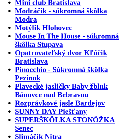
Mini club Bratislava
Modráčik - súkromná škôlka
Modra
Motýlik Hlohovec
Mouse In The House - súkromná
škôlka Stupava
Opatrovateľský dvor Kľúčik
Bratislava
Pinocchio - Súkromná škôlka
Pezinok
Plavecké jasličky Baby žblnk
Bánovce nad Bebravou
Rozprávkové jasle Bardejov
SUNNY DAY Piešťany
SUPERŠKÔLKA STONÔŽKA
Senec
Slimáčik Nitra