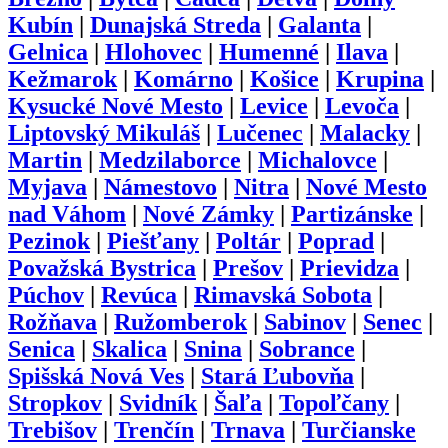
Kubín
|
Dunajská Streda
|
Galanta
|
Gelnica
|
Hlohovec
|
Humenné
|
Ilava
|
Kežmarok
|
Komárno
|
Košice
|
Krupina
|
Kysucké Nové Mesto
|
Levice
|
Levoča
|
Liptovský Mikuláš
|
Lučenec
|
Malacky
|
Martin
|
Medzilaborce
|
Michalovce
|
Myjava
|
Námestovo
|
Nitra
|
Nové Mesto
nad Váhom
|
Nové Zámky
|
Partizánske
|
Pezinok
|
Piešťany
|
Poltár
|
Poprad
|
Považská Bystrica
|
Prešov
|
Prievidza
|
Púchov
|
Revúca
|
Rimavská Sobota
|
Rožňava
|
Ružomberok
|
Sabinov
|
Senec
|
Senica
|
Skalica
|
Snina
|
Sobrance
|
Spišská Nová Ves
|
Stará Ľubovňa
|
Stropkov
|
Svidník
|
Šaľa
|
Topoľčany
|
Trebišov
|
Trenčín
|
Trnava
|
Turčianske