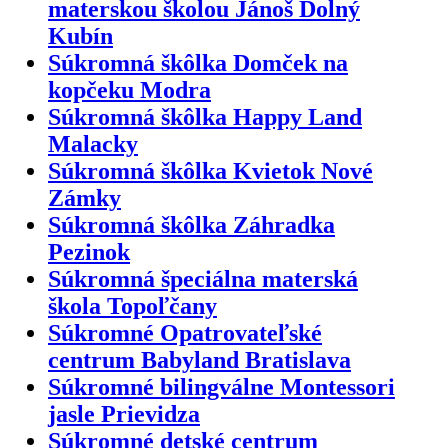
materskou školou Jánoš Dolný
Kubín
Súkromná škôlka Domček na
kopčeku Modra
Súkromná škôlka Happy Land
Malacky
Súkromná škôlka Kvietok Nové
Zámky
Súkromná škôlka Záhradka
Pezinok
Súkromná špeciálna materská
škola Topoľčany
Súkromné Opatrovateľské
centrum Babyland Bratislava
Súkromné bilingválne Montessori
jasle Prievidza
Súkromné detské centrum