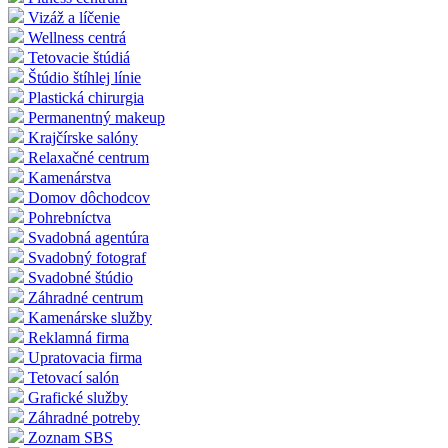
Vizáž a líčenie
Wellness centrá
Tetovacie štúdiá
Štúdio štíhlej línie
Plastická chirurgia
Permanentný makeup
Krajčírske salóny
Relaxačné centrum
Kamenárstva
Domov dôchodcov
Pohrebníctva
Svadobná agentúra
Svadobný fotograf
Svadobné štúdio
Záhradné centrum
Kamenárske služby
Reklamná firma
Upratovacia firma
Tetovací salón
Grafické služby
Záhradné potreby
Zoznam SBS