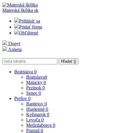
Materská škôlka
sk
Prihlásiť sa
Pridať firmu
Obľúbené
Dopyt
Anketa
Hľadať (
)
Bratislava
0
Bratislava
0
Malacky
0
Pezinok
0
Senec
0
Prešov
0
Bardejov
0
Humenné
0
Kežmarok
0
Levoča
0
Medzilaborce
0
Poprad
0