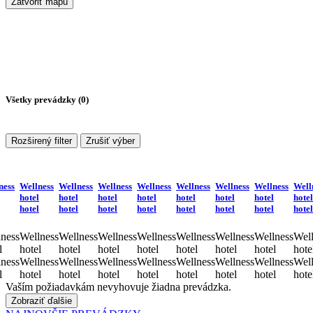
Zatvoriť mapu
Všetky prevádzky (
0
)
Rozširený filter
Zrušiť výber
ness
Wellness
Wellness
Wellness
Wellness
Wellness
Wellness
Wellness
Well
hotel
hotel
hotel
hotel
hotel
hotel
hotel
hotel
hotel
hotel
hotel
hotel
hotel
hotel
hotel
hotel
ness
Wellness
Wellness
Wellness
Wellness
Wellness
Wellness
Wellness
Well
l
hotel
hotel
hotel
hotel
hotel
hotel
hotel
hote
ness
Wellness
Wellness
Wellness
Wellness
Wellness
Wellness
Wellness
Well
l
hotel
hotel
hotel
hotel
hotel
hotel
hotel
hote
Vaším požiadavkám nevyhovuje žiadna prevádzka.
Zobraziť ďalšie