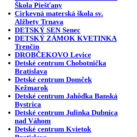
Škola Piešťany
Cirkevná materská škola sv.
Alžbety Trnava
DETSKÝ SEN Senec
DETSKÝ ZÁMOK KVETINKA
Trenčín
DROBČEKOVO Levice
Detské centrum Chobotnička
Bratislava
Detské centrum Domček
Kežmarok
Detské centrum Jahôdka Banská
Bystrica
Detské centrum Julinka Dubnica
nad Váhom
Detské centrum Kvietok