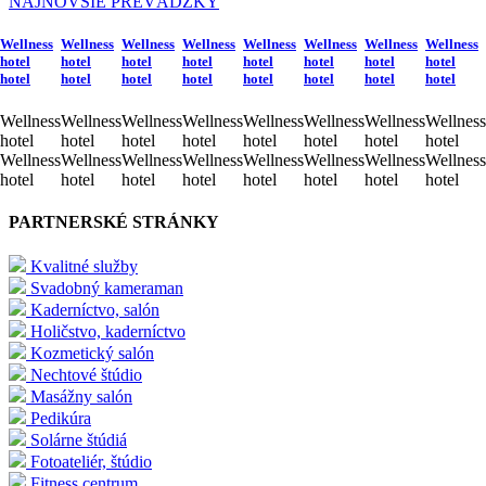
NAJNOVŠIE PREVÁDZKY
Wellness
Wellness
Wellness
Wellness
Wellness
Wellness
Wellness
Wellness
hotel
hotel
hotel
hotel
hotel
hotel
hotel
hotel
hotel
hotel
hotel
hotel
hotel
hotel
hotel
hotel
Wellness
Wellness
Wellness
Wellness
Wellness
Wellness
Wellness
Wellness
hotel
hotel
hotel
hotel
hotel
hotel
hotel
hotel
Wellness
Wellness
Wellness
Wellness
Wellness
Wellness
Wellness
Wellness
hotel
hotel
hotel
hotel
hotel
hotel
hotel
hotel
PARTNERSKÉ STRÁNKY
Kvalitné služby
Svadobný kameraman
Kaderníctvo, salón
Holičstvo, kaderníctvo
Kozmetický salón
Nechtové štúdio
Masážny salón
Pedikúra
Solárne štúdiá
Fotoateliér, štúdio
Fitness centrum