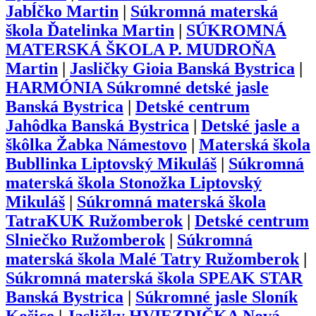
Jabĺčko Martin
|
Súkromná materská
škola Ďatelinka Martin
|
SÚKROMNÁ
MATERSKÁ ŠKOLA P. MUDROŇA
Martin
|
Jasličky Gioia Banská Bystrica
|
HARMÓNIA Súkromné detské jasle
Banská Bystrica
|
Detské centrum
Jahôdka Banská Bystrica
|
Detské jasle a
škôlka Žabka Námestovo
|
Materská škola
Bubllinka Liptovský Mikuláš
|
Súkromná
materská škola Stonožka Liptovský
Mikuláš
|
Súkromná materská škola
TatraKUK Ružomberok
|
Detské centrum
Slniečko Ružomberok
|
Súkromná
materská škola Malé Tatry Ružomberok
|
Súkromná materská škola SPEAK STAR
Banská Bystrica
|
Súkromné jasle Sloník