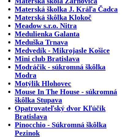
Materská škola Žarnovica
Materská školka J. Kráľa Čadca
Materská škôlka Klokoč
Meadow s.r.o. Nitra
Medulienka Galanta
Meduška Trnava
Medvedík - Mikrojasle Košice
Mini club Bratislava
Modráčik - súkromná škôlka
Modra
Motýlik Hlohovec
Mouse In The House - súkromná
škôlka Stupava
Opatrovateľský dvor Kľúčik
Bratislava
Pinocchio - Súkromná škôlka
Pezinok