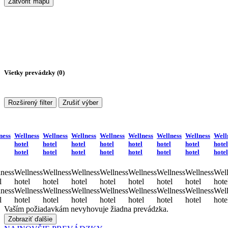
Zatvoriť mapu
Všetky prevádzky (
0
)
Rozširený filter
Zrušiť výber
ness
Wellness
Wellness
Wellness
Wellness
Wellness
Wellness
Wellness
Well
hotel
hotel
hotel
hotel
hotel
hotel
hotel
hotel
hotel
hotel
hotel
hotel
hotel
hotel
hotel
hotel
ness
Wellness
Wellness
Wellness
Wellness
Wellness
Wellness
Wellness
Well
l
hotel
hotel
hotel
hotel
hotel
hotel
hotel
hote
ness
Wellness
Wellness
Wellness
Wellness
Wellness
Wellness
Wellness
Well
l
hotel
hotel
hotel
hotel
hotel
hotel
hotel
hote
Vaším požiadavkám nevyhovuje žiadna prevádzka.
Zobraziť ďalšie