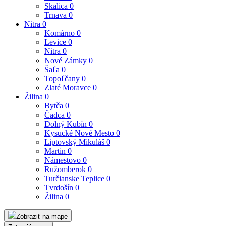
Skalica
0
Trnava
0
Nitra
0
Komárno
0
Levice
0
Nitra
0
Nové Zámky
0
Šaľa
0
Topoľčany
0
Zlaté Moravce
0
Žilina
0
Bytča
0
Čadca
0
Dolný Kubín
0
Kysucké Nové Mesto
0
Liptovský Mikuláš
0
Martin
0
Námestovo
0
Ružomberok
0
Turčianske Teplice
0
Tvrdošín
0
Žilina
0
Zobraziť na mape