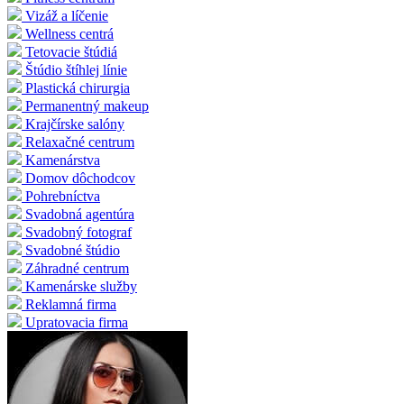
Vizáž a líčenie
Wellness centrá
Tetovacie štúdiá
Štúdio štíhlej línie
Plastická chirurgia
Permanentný makeup
Krajčírske salóny
Relaxačné centrum
Kamenárstva
Domov dôchodcov
Pohrebníctva
Svadobná agentúra
Svadobný fotograf
Svadobné štúdio
Záhradné centrum
Kamenárske služby
Reklamná firma
Upratovacia firma