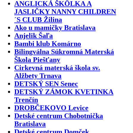
ANGLICKÁ ŠKÔLKA A
JASLIČKY NANNY CHILDREN
´S CLUB Žilina
Ako u mamičky Bratislava
Anjelik Šaľa
Bambi klub Komárno
Bilingválna Súkromná Materská
Škola Piešťany
Cirkevná materská škola sv.
Alžbety Trnava
DETSKÝ SEN Senec
DETSKÝ ZÁMOK KVETINKA
Trenčín
DROBČEKOVO Levice
Detské centrum Chobotnička
Bratislava
Detské centrum Domček