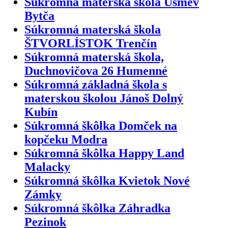
Súkromná materská škola Úsmev
Bytča
Súkromná materská škola
ŠTVORLÍSTOK Trenčín
Súkromná materská škola,
Duchnovičova 26 Humenné
Súkromná základná škola s
materskou školou Jánoš Dolný
Kubín
Súkromná škôlka Domček na
kopčeku Modra
Súkromná škôlka Happy Land
Malacky
Súkromná škôlka Kvietok Nové
Zámky
Súkromná škôlka Záhradka
Pezinok