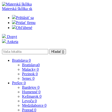
Materská škôlka
sk
Prihlásiť sa
Pridať firmu
Obľúbené
Dopyt
Anketa
Hľadať (
)
Bratislava
0
Bratislava
0
Malacky
0
Pezinok
0
Senec
0
Prešov
0
Bardejov
0
Humenné
0
Kežmarok
0
Levoča
0
Medzilaborce
0
Poprad
0