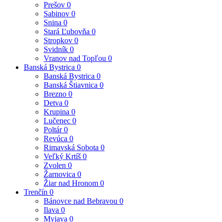
Prešov
0
Sabinov
0
Snina
0
Stará Ľubovňa
0
Stropkov
0
Svidník
0
Vranov nad Topľou
0
Banská Bystrica
0
Banská Bystrica
0
Banská Štiavnica
0
Brezno
0
Detva
0
Krupina
0
Lučenec
0
Poltár
0
Revúca
0
Rimavská Sobota
0
Veľký Krtíš
0
Zvolen
0
Žarnovica
0
Žiar nad Hronom
0
Trenčín
0
Bánovce nad Bebravou
0
Ilava
0
Myjava
0