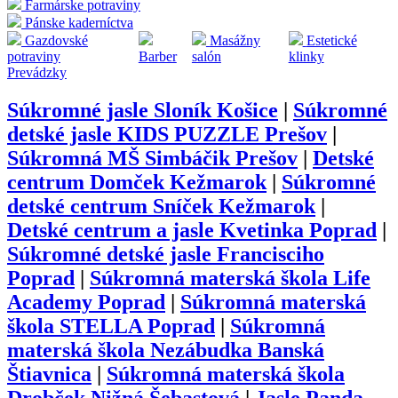
Farmárske potraviny
Pánske kaderníctva
Gazdovské
Masážny
Estetické
potraviny
Barber
salón
klinky
Prevádzky
Súkromné jasle Sloník Košice
|
Súkromné
detské jasle KIDS PUZZLE Prešov
|
Súkromná MŠ Simbáčik Prešov
|
Detské
centrum Domček Kežmarok
|
Súkromné
detské centrum Sníček Kežmarok
|
Detské centrum a jasle Kvetinka Poprad
|
Súkromné detské jasle Francisciho
Poprad
|
Súkromná materská škola Life
Academy Poprad
|
Súkromná materská
škola STELLA Poprad
|
Súkromná
materská škola Nezábudka Banská
Štiavnica
|
Súkromná materská škola