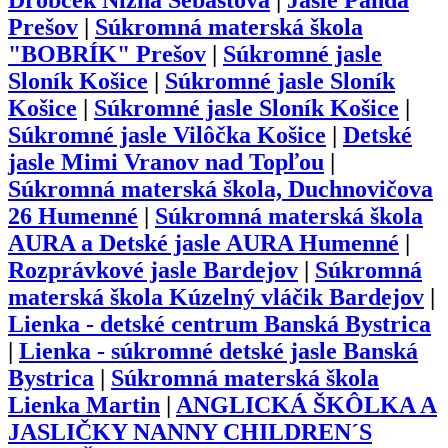
Drobček Nižná Šebastová
|
Jasle Panda
Prešov
|
Súkromná materská škola
"BOBRÍK" Prešov
|
Súkromné jasle
Sloník Košice
|
Súkromné jasle Sloník
Košice
|
Súkromné jasle Sloník Košice
|
Súkromné jasle Vilôčka Košice
|
Detské
jasle Mimi Vranov nad Topľou
|
Súkromná materská škola, Duchnovičova
26 Humenné
|
Súkromná materská škola
AURA a Detské jasle AURA Humenné
|
Rozprávkové jasle Bardejov
|
Súkromná
materská škola Kúzelný vláčik Bardejov
|
Lienka - detské centrum Banská Bystrica
|
Lienka - súkromné detské jasle Banská
Bystrica
|
Súkromná materská škola
Lienka Martin
|
ANGLICKÁ ŠKÔLKA A
JASLIČKY NANNY CHILDREN´S