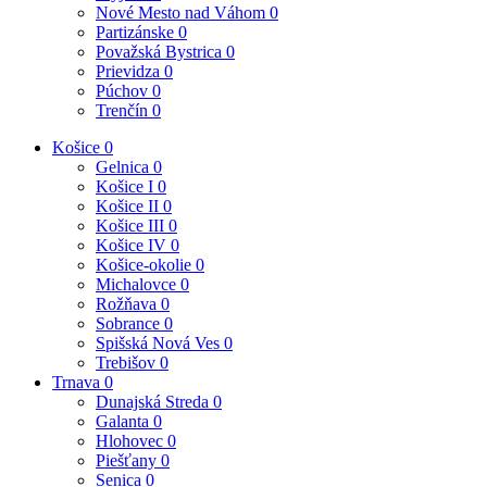
Nové Mesto nad Váhom
0
Partizánske
0
Považská Bystrica
0
Prievidza
0
Púchov
0
Trenčín
0
Košice
0
Gelnica
0
Košice I
0
Košice II
0
Košice III
0
Košice IV
0
Košice-okolie
0
Michalovce
0
Rožňava
0
Sobrance
0
Spišská Nová Ves
0
Trebišov
0
Trnava
0
Dunajská Streda
0
Galanta
0
Hlohovec
0
Piešťany
0
Senica
0