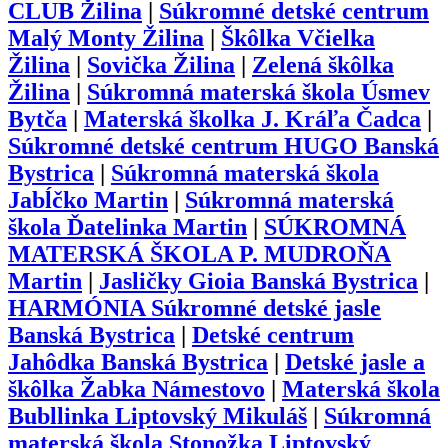
CLUB Žilina
|
Súkromné detské centrum
Malý Monty Žilina
|
Škôlka Včielka
Žilina
|
Sovička Žilina
|
Zelená škôlka
Žilina
|
Súkromná materská škola Úsmev
Bytča
|
Materská školka J. Kráľa Čadca
|
Súkromné detské centrum HUGO Banská
Bystrica
|
Súkromná materská škola
Jabĺčko Martin
|
Súkromná materská
škola Ďatelinka Martin
|
SÚKROMNÁ
MATERSKÁ ŠKOLA P. MUDROŇA
Martin
|
Jasličky Gioia Banská Bystrica
|
HARMÓNIA Súkromné detské jasle
Banská Bystrica
|
Detské centrum
Jahôdka Banská Bystrica
|
Detské jasle a
škôlka Žabka Námestovo
|
Materská škola
Bubllinka Liptovský Mikuláš
|
Súkromná
materská škola Stonožka Liptovský