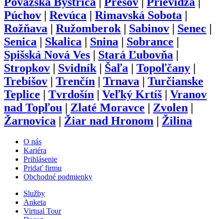
Považská Bystrica
|
Prešov
|
Prievidza
|
Púchov
|
Revúca
|
Rimavská Sobota
|
Rožňava
|
Ružomberok
|
Sabinov
|
Senec
|
Senica
|
Skalica
|
Snina
|
Sobrance
|
Spišská Nová Ves
|
Stará Ľubovňa
|
Stropkov
|
Svidník
|
Šaľa
|
Topoľčany
|
Trebišov
|
Trenčín
|
Trnava
|
Turčianske
Teplice
|
Tvrdošín
|
Veľký Krtíš
|
Vranov
nad Topľou
|
Zlaté Moravce
|
Zvolen
|
Žarnovica
|
Žiar nad Hronom
|
Žilina
O nás
Kariéra
Prihlásenie
Pridať firmu
Obchodné podmienky
Služby
Anketa
Virtual Tour