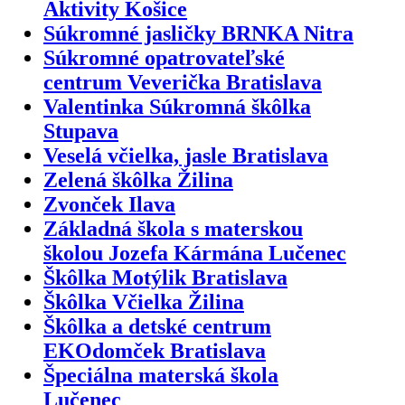
Aktivity Košice
Súkromné jasličky BRNKA Nitra
Súkromné opatrovateľské
centrum Veverička Bratislava
Valentinka Súkromná škôlka
Stupava
Veselá včielka, jasle Bratislava
Zelená škôlka Žilina
Zvonček Ilava
Základná škola s materskou
školou Jozefa Kármána Lučenec
Škôlka Motýlik Bratislava
Škôlka Včielka Žilina
Škôlka a detské centrum
EKOdomček Bratislava
Špeciálna materská škola
Lučenec