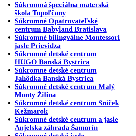
Súkromná špeciálna materská
škola Topoľčany
Súkromné Opatrovateľské
centrum Babyland Bratislava
Súkromné bilingválne Montessori
jasle Prievidza
Súkromné detské centrum
HUGO Banská Bystrica
Súkromné detské centrum
Jahôdka Banská Bystrica
Súkromné detské centrum Malý
Monty Žilina
Súkromné detské centrum Sníček
Kežmarok
Súkromné detské centrum a jasle
Anjelska záhrada Šamorín
Súkromné detské jasle