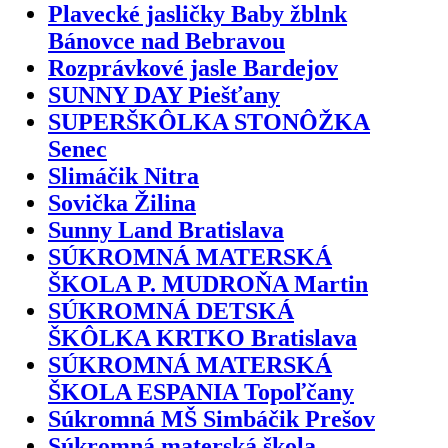
Plavecké jasličky Baby žblnk
Bánovce nad Bebravou
Rozprávkové jasle Bardejov
SUNNY DAY Piešťany
SUPERŠKÔLKA STONÔŽKA
Senec
Slimáčik Nitra
Sovička Žilina
Sunny Land Bratislava
SÚKROMNÁ MATERSKÁ
ŠKOLA P. MUDROŇA Martin
SÚKROMNÁ DETSKÁ
ŠKÔLKA KRTKO Bratislava
SÚKROMNÁ MATERSKÁ
ŠKOLA ESPANIA Topoľčany
Súkromná MŠ Simbáčik Prešov
Súkromná materská škola