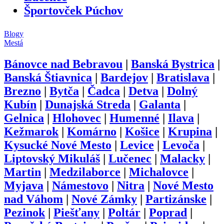
Športovček Púchov
Blogy
Mestá
Bánovce nad Bebravou
|
Banská Bystrica
|
Banská Štiavnica
|
Bardejov
|
Bratislava
|
Brezno
|
Bytča
|
Čadca
|
Detva
|
Dolný
Kubín
|
Dunajská Streda
|
Galanta
|
Gelnica
|
Hlohovec
|
Humenné
|
Ilava
|
Kežmarok
|
Komárno
|
Košice
|
Krupina
|
Kysucké Nové Mesto
|
Levice
|
Levoča
|
Liptovský Mikuláš
|
Lučenec
|
Malacky
|
Martin
|
Medzilaborce
|
Michalovce
|
Myjava
|
Námestovo
|
Nitra
|
Nové Mesto
nad Váhom
|
Nové Zámky
|
Partizánske
|
Pezinok
|
Piešťany
|
Poltár
|
Poprad
|