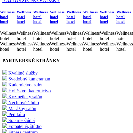
NAJNOVŠIE PREVÁDZKY
Wellness
Wellness
Wellness
Wellness
Wellness
Wellness
Wellness
Wellness
hotel
hotel
hotel
hotel
hotel
hotel
hotel
hotel
hotel
hotel
hotel
hotel
hotel
hotel
hotel
hotel
Wellness
Wellness
Wellness
Wellness
Wellness
Wellness
Wellness
Wellness
hotel
hotel
hotel
hotel
hotel
hotel
hotel
hotel
Wellness
Wellness
Wellness
Wellness
Wellness
Wellness
Wellness
Wellness
hotel
hotel
hotel
hotel
hotel
hotel
hotel
hotel
PARTNERSKÉ STRÁNKY
Kvalitné služby
Svadobný kameraman
Kaderníctvo, salón
Holičstvo, kaderníctvo
Kozmetický salón
Nechtové štúdio
Masážny salón
Pedikúra
Solárne štúdiá
Fotoateliér, štúdio
Fitness centrum