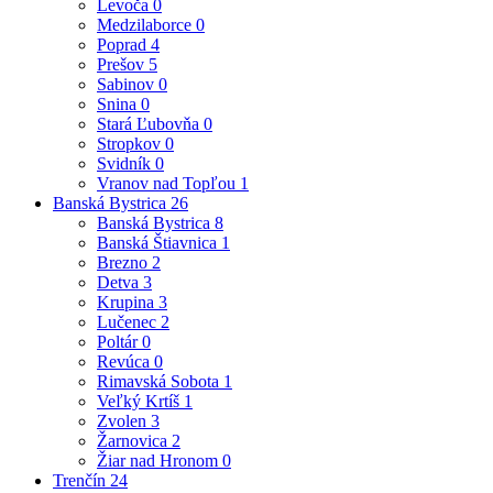
Levoča
0
Medzilaborce
0
Poprad
4
Prešov
5
Sabinov
0
Snina
0
Stará Ľubovňa
0
Stropkov
0
Svidník
0
Vranov nad Topľou
1
Banská Bystrica
26
Banská Bystrica
8
Banská Štiavnica
1
Brezno
2
Detva
3
Krupina
3
Lučenec
2
Poltár
0
Revúca
0
Rimavská Sobota
1
Veľký Krtíš
1
Zvolen
3
Žarnovica
2
Žiar nad Hronom
0
Trenčín
24