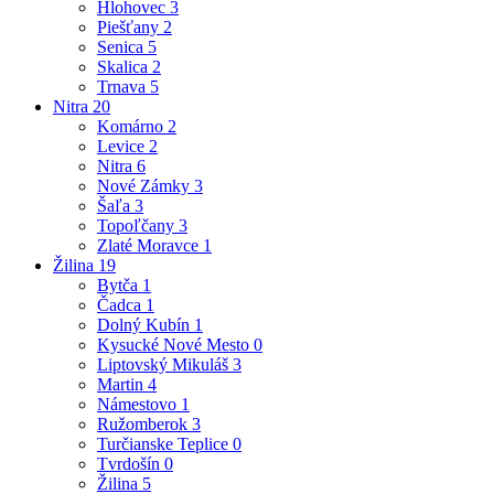
Hlohovec
3
Piešťany
2
Senica
5
Skalica
2
Trnava
5
Nitra
20
Komárno
2
Levice
2
Nitra
6
Nové Zámky
3
Šaľa
3
Topoľčany
3
Zlaté Moravce
1
Žilina
19
Bytča
1
Čadca
1
Dolný Kubín
1
Kysucké Nové Mesto
0
Liptovský Mikuláš
3
Martin
4
Námestovo
1
Ružomberok
3
Turčianske Teplice
0
Tvrdošín
0
Žilina
5