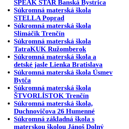
SPEAK STAR Banská Bystrica
Súkromná materská škola
STELLA Poprad
Súkromná materská škola
Slimáčik Trenčín
Súkromná materská škola
TatraKUK Ružomberok
Súkromná materská škola a
detské jasle Lienka Bratislava
Súkromná materská škola Úsmev
Bytča
Súkromná materská škola
ŠTVORLÍSTOK Trenčín
Súkromná materská škola,
Duchnovičova 26 Humenné
Súkromná základná škola s
materskou školou Jánoš Dolný