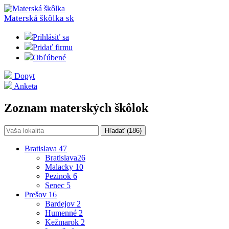
Materská škôlka
sk
Prihlásiť sa
Pridať firmu
Obľúbené
Dopyt
Anketa
Zoznam materských škôlok
Hľadať (
186
)
Bratislava
47
Bratislava
26
Malacky
10
Pezinok
6
Senec
5
Prešov
16
Bardejov
2
Humenné
2
Kežmarok
2