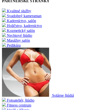
PARTNERSKÉ STRÁNKY
Kvalitné služby
Svadobný kameraman
Kaderníctvo, salón
Holičstvo, kaderníctvo
Kozmetický salón
Nechtové štúdio
Masážny salón
Pedikúra
Solárne štúdiá
Fotoateliér, štúdio
Fitness centrum