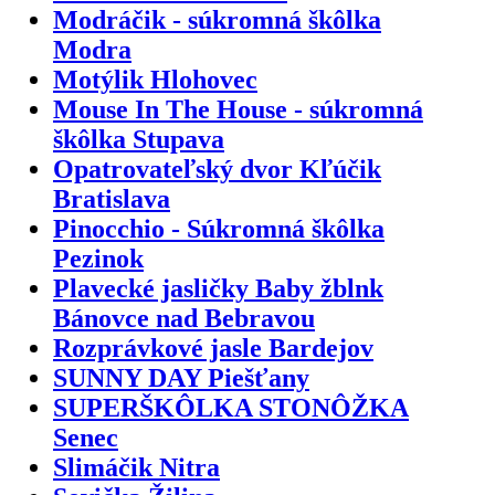
Modráčik - súkromná škôlka
Modra
Motýlik Hlohovec
Mouse In The House - súkromná
škôlka Stupava
Opatrovateľský dvor Kľúčik
Bratislava
Pinocchio - Súkromná škôlka
Pezinok
Plavecké jasličky Baby žblnk
Bánovce nad Bebravou
Rozprávkové jasle Bardejov
SUNNY DAY Piešťany
SUPERŠKÔLKA STONÔŽKA
Senec
Slimáčik Nitra