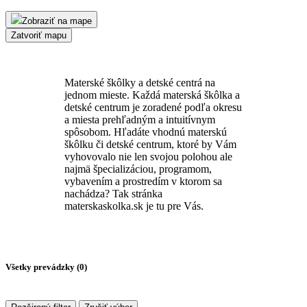
Zobraziť na mape
Zatvoriť mapu
Materské škôlky a detské centrá na
jednom mieste. Každá materská škôlka a
detské centrum je zoradené podľa okresu
a miesta prehľadným a intuitívnym
spôsobom. Hľadáte vhodnú materskú
škôlku či detské centrum, ktoré by Vám
vyhovovalo nie len svojou polohou ale
najmä špecializáciou, programom,
vybavením a prostredím v ktorom sa
nachádza? Tak stránka
materskaskolka.sk je tu pre Vás.
Všetky prevádzky (
0
)