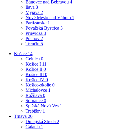
Bánovce nad Bebravou
4
Ilava
3
Myjava
2
Nové Mesto nad Váhom
1
Partizánske
1
Považská Bystrica
3
Prievidza
3
Púchov
2
Trenčín
5
Košice
14
Gelnica
0
Košice I
11
Košice II
0
Košice III
0
Košice IV
0
Košice-okolie
0
Michalovce
1
Rožňava
0
Sobrance
0
Spišská Nová Ves
1
Trebišov
1
Trnava
20
Dunajská Streda
2
Galanta
1