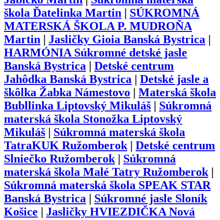
škola Ďatelinka Martin
|
SÚKROMNÁ
MATERSKÁ ŠKOLA P. MUDROŇA
Martin
|
Jasličky Gioia Banská Bystrica
|
HARMÓNIA Súkromné detské jasle
Banská Bystrica
|
Detské centrum
Jahôdka Banská Bystrica
|
Detské jasle a
škôlka Žabka Námestovo
|
Materská škola
Bubllinka Liptovský Mikuláš
|
Súkromná
materská škola Stonožka Liptovský
Mikuláš
|
Súkromná materská škola
TatraKUK Ružomberok
|
Detské centrum
Slniečko Ružomberok
|
Súkromná
materská škola Malé Tatry Ružomberok
|
Súkromná materská škola SPEAK STAR
Banská Bystrica
|
Súkromné jasle Sloník
Košice
|
Jasličky HVIEZDIČKA Nová