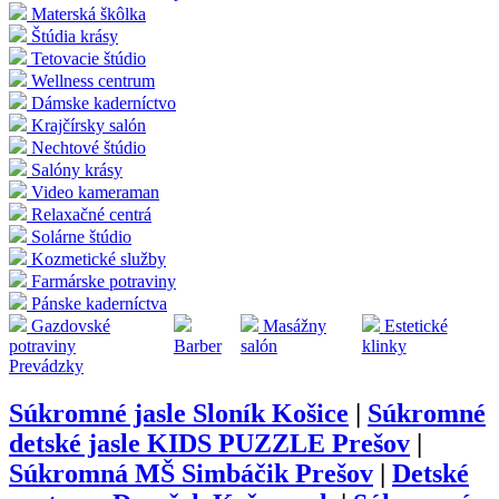
Materská škôlka
Štúdia krásy
Tetovacie štúdio
Wellness centrum
Dámske kaderníctvo
Krajčírsky salón
Nechtové štúdio
Salóny krásy
Video kameraman
Relaxačné centrá
Solárne štúdio
Kozmetické služby
Farmárske potraviny
Pánske kaderníctva
Gazdovské
Masážny
Estetické
potraviny
Barber
salón
klinky
Prevádzky
Súkromné jasle Sloník Košice
|
Súkromné
detské jasle KIDS PUZZLE Prešov
|
Súkromná MŠ Simbáčik Prešov
|
Detské