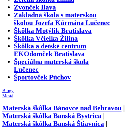
Zvonček Ilava
Základná škola s materskou
školou Jozefa Kármána Lučenec
Škôlka Motýlik Bratislava
Škôlka Včielka Žilina
Škôlka a detské centrum
EKOdomček Bratislava
Špeciálna materská škola
Lučenec
Športovček Púchov
Blogy
Mestá
Materská škôlka
Bánovce nad Bebravou
|
Materská škôlka
Banská Bystrica
|
Materská škôlka
Banská Štiavnica
|