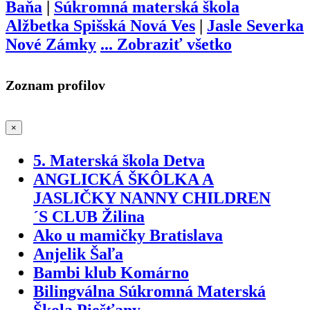
Baňa
|
Súkromná materská škola
Alžbetka Spišská Nová Ves
|
Jasle Severka
Nové Zámky
...
Zobraziť všetko
Zoznam profilov
×
5. Materská škola Detva
ANGLICKÁ ŠKÔLKA A
JASLIČKY NANNY CHILDREN
´S CLUB Žilina
Ako u mamičky Bratislava
Anjelik Šaľa
Bambi klub Komárno
Bilingválna Súkromná Materská
Škola Piešťany