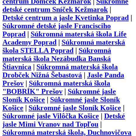
centrum Domček Kežmarok
|
Súkromné
detské centrum Sníček Kežmarok
|
Detské centrum a jasle Kvetinka Poprad
|
Súkromné detské jasle Francisciho
Poprad
|
Súkromná materská škola Life
Academy Poprad
|
Súkromná materská
škola STELLA Poprad
|
Súkromná
materská škola Nezábudka Banská
Štiavnica
|
Súkromná materská škola
Drobček Nižná Šebastová
|
Jasle Panda
Prešov
|
Súkromná materská škola
"BOBRÍK" Prešov
|
Súkromné jasle
Sloník Košice
|
Súkromné jasle Sloník
Košice
|
Súkromné jasle Sloník Košice
|
Súkromné jasle Vilôčka Košice
|
Detské
jasle Mimi Vranov nad Topľou
|
Súkromná materská škola, Duchnovičova