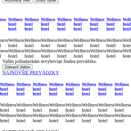
Rozširený filter
Zrušiť výber
ness
Wellness
Wellness
Wellness
Wellness
Wellness
Wellness
Wellness
Well
hotel
hotel
hotel
hotel
hotel
hotel
hotel
hotel
hotel
hotel
hotel
hotel
hotel
hotel
hotel
hotel
ness
Wellness
Wellness
Wellness
Wellness
Wellness
Wellness
Wellness
Well
l
hotel
hotel
hotel
hotel
hotel
hotel
hotel
hote
ness
Wellness
Wellness
Wellness
Wellness
Wellness
Wellness
Wellness
Well
l
hotel
hotel
hotel
hotel
hotel
hotel
hotel
hote
Vaším požiadavkám nevyhovuje žiadna prevádzka.
Zobraziť ďalšie
NAJNOVŠIE PREVÁDZKY
Wellness
Wellness
Wellness
Wellness
Wellness
Wellness
Wellness
Wellness
hotel
hotel
hotel
hotel
hotel
hotel
hotel
hotel
hotel
hotel
hotel
hotel
hotel
hotel
hotel
hotel
Wellness
Wellness
Wellness
Wellness
Wellness
Wellness
Wellness
Wellness
hotel
hotel
hotel
hotel
hotel
hotel
hotel
hotel
Wellness
Wellness
Wellness
Wellness
Wellness
Wellness
Wellness
Wellness
hotel
hotel
hotel
hotel
hotel
hotel
hotel
hotel