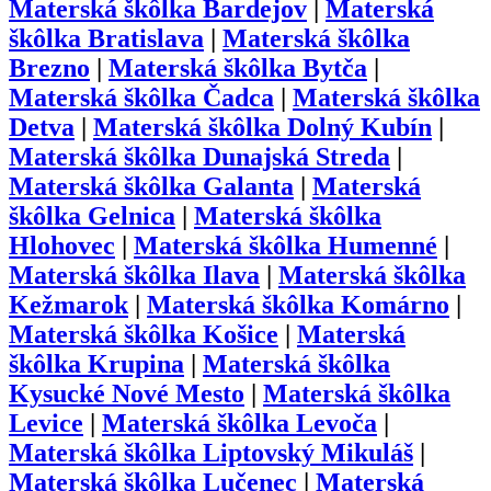
Materská škôlka
Bardejov
|
Materská
škôlka
Bratislava
|
Materská škôlka
Brezno
|
Materská škôlka
Bytča
|
Materská škôlka
Čadca
|
Materská škôlka
Detva
|
Materská škôlka
Dolný Kubín
|
Materská škôlka
Dunajská Streda
|
Materská škôlka
Galanta
|
Materská
škôlka
Gelnica
|
Materská škôlka
Hlohovec
|
Materská škôlka
Humenné
|
Materská škôlka
Ilava
|
Materská škôlka
Kežmarok
|
Materská škôlka
Komárno
|
Materská škôlka
Košice
|
Materská
škôlka
Krupina
|
Materská škôlka
Kysucké Nové Mesto
|
Materská škôlka
Levice
|
Materská škôlka
Levoča
|
Materská škôlka
Liptovský Mikuláš
|
Materská škôlka
Lučenec
|
Materská