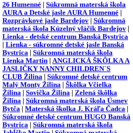
26 Humenné
|
Súkromná materská škola
AURA a Detské jasle AURA Humenné
|
Rozprávkové jasle Bardejov
|
Súkromná
materská škola Kúzelný vláčik Bardejov
|
Lienka - detské centrum Banská Bystrica
|
Lienka - súkromné detské jasle Banská
Bystrica
|
Súkromná materská škola
Lienka Martin
|
ANGLICKÁ ŠKÔLKA A
JASLIČKY NANNY CHILDREN´S
CLUB Žilina
|
Súkromné detské centrum
Malý Monty Žilina
|
Škôlka Včielka
Žilina
|
Sovička Žilina
|
Zelená škôlka
Žilina
|
Súkromná materská škola Úsmev
Bytča
|
Materská školka J. Kráľa Čadca
|
Súkromné detské centrum HUGO Banská
Bystrica
|
Súkromná materská škola
Jabĺčko Martin
|
Súkromná materská