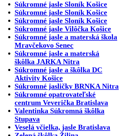
Súkromné jasle Sloník Košice
Súkromné jasle Sloník Košice
Súkromné jasle Sloník Košice
Súkromné jasle Vilôčka Košice
Súkromné jasle a materská škola
Mravčekovo Senec
Súkromné jasle a materská
škôlka JARKA Nitra
Súkromné jasle a škôlka DC
Aktivity Košice
Súkromné jasličky BRNKA Nitra
Súkromné opatrovateľské
centrum Veverička Bratislava
Valentinka Súkromná škôlka
Stupava
Veselá včielka, jasle Bratislava
Zelená škôlka Žilina