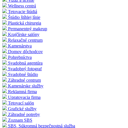
Vizáž a líčenie
Wellness centrá
Tetovacie štúdiá
Štúdio štíhlej línie
Plastická chirurgia
Permanentný makeup
Krajčírske salóny
Relaxačné centrum
Kamenárstva
Domov dôchodcov
Pohrebníctva
Svadobná agentúra
Svadobný fotograf
Svadobné štúdio
Záhradné centrum
Kamenárske služby
Reklamná firma
Upratovacia firma
Tetovací salón
Grafické služby
Záhradné potreby
Zoznam SBS
SBS, Súkromná bezpečnostná služba