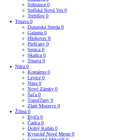
Sobrance
0
Spišská Nová Ves
0
Trebišov
0
Trnava
0
Dunajská Streda
0
Galanta
0
Hlohovec
0
Piešťany
0
Senica
0
Skalica
0
Trnava
0
Nitra
0
Komárno
0
Levice
0
Nitra
0
Nové Zámky
0
Šaľa
0
Topoľčany
0
Zlaté Moravce
0
Žilina
0
Bytča
0
Čadca
0
Dolný Kubín
0
Kysucké Nové Mesto
0
Liptovský Mikuláš
0