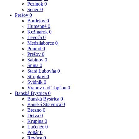
Pezinok
0
Senec
0
Prešov
0
Bardejov
0
Humenné
0
Kežmarok
0
Levoča
0
Medzilaborce
0
Poprad
0
Prešov
0
Sabinov
0
Snina
0
Stará Ľubovňa
0
Stropkov
0
Svidník
0
Vranov nad Topľou
0
Banská Bystrica
0
Banská Bystrica
0
Banská Štiavnica
0
Brezno
0
Detva
0
Krupina
0
Lučenec
0
Poltár
0
Revúca
0