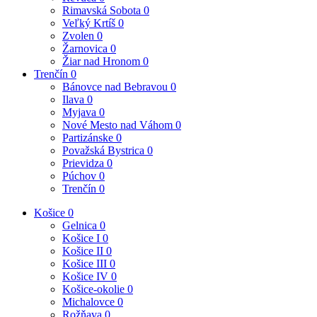
Rimavská Sobota
0
Veľký Krtíš
0
Zvolen
0
Žarnovica
0
Žiar nad Hronom
0
Trenčín
0
Bánovce nad Bebravou
0
Ilava
0
Myjava
0
Nové Mesto nad Váhom
0
Partizánske
0
Považská Bystrica
0
Prievidza
0
Púchov
0
Trenčín
0
Košice
0
Gelnica
0
Košice I
0
Košice II
0
Košice III
0
Košice IV
0
Košice-okolie
0
Michalovce
0
Rožňava
0