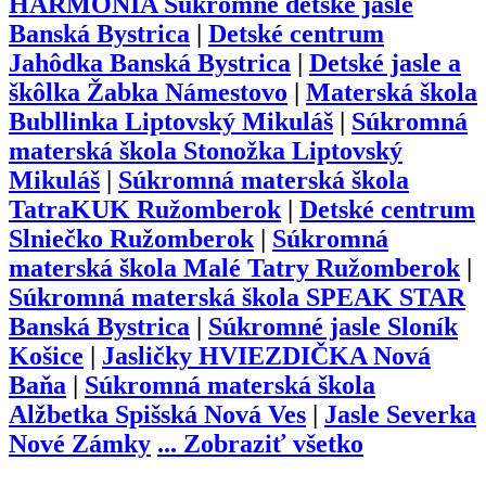
HARMÓNIA Súkromné detské jasle
Banská Bystrica
|
Detské centrum
Jahôdka Banská Bystrica
|
Detské jasle a
škôlka Žabka Námestovo
|
Materská škola
Bubllinka Liptovský Mikuláš
|
Súkromná
materská škola Stonožka Liptovský
Mikuláš
|
Súkromná materská škola
TatraKUK Ružomberok
|
Detské centrum
Slniečko Ružomberok
|
Súkromná
materská škola Malé Tatry Ružomberok
|
Súkromná materská škola SPEAK STAR
Banská Bystrica
|
Súkromné jasle Sloník
Košice
|
Jasličky HVIEZDIČKA Nová
Baňa
|
Súkromná materská škola
Alžbetka Spišská Nová Ves
|
Jasle Severka
Nové Zámky
...
Zobraziť všetko