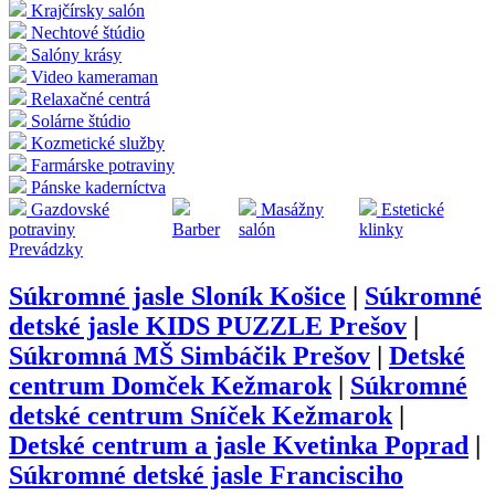
Krajčírsky salón
Nechtové štúdio
Salóny krásy
Video kameraman
Relaxačné centrá
Solárne štúdio
Kozmetické služby
Farmárske potraviny
Pánske kaderníctva
Gazdovské
Masážny
Estetické
potraviny
Barber
salón
klinky
Prevádzky
Súkromné jasle Sloník Košice
|
Súkromné
detské jasle KIDS PUZZLE Prešov
|
Súkromná MŠ Simbáčik Prešov
|
Detské
centrum Domček Kežmarok
|
Súkromné
detské centrum Sníček Kežmarok
|
Detské centrum a jasle Kvetinka Poprad
|
Súkromné detské jasle Francisciho