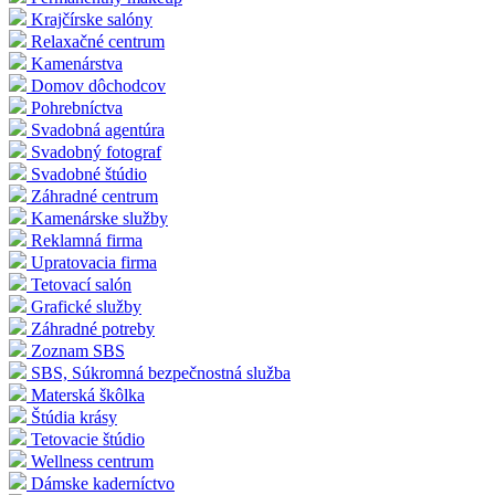
Krajčírske salóny
Relaxačné centrum
Kamenárstva
Domov dôchodcov
Pohrebníctva
Svadobná agentúra
Svadobný fotograf
Svadobné štúdio
Záhradné centrum
Kamenárske služby
Reklamná firma
Upratovacia firma
Tetovací salón
Grafické služby
Záhradné potreby
Zoznam SBS
SBS, Súkromná bezpečnostná služba
Materská škôlka
Štúdia krásy
Tetovacie štúdio
Wellness centrum
Dámske kaderníctvo