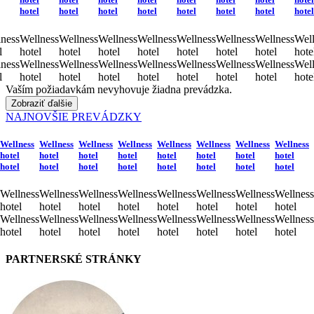
hotel
hotel
hotel
hotel
hotel
hotel
hotel
hotel
ness
Wellness
Wellness
Wellness
Wellness
Wellness
Wellness
Wellness
Well
l
hotel
hotel
hotel
hotel
hotel
hotel
hotel
hote
ness
Wellness
Wellness
Wellness
Wellness
Wellness
Wellness
Wellness
Well
l
hotel
hotel
hotel
hotel
hotel
hotel
hotel
hote
Vaším požiadavkám nevyhovuje žiadna prevádzka.
Zobraziť ďalšie
NAJNOVŠIE PREVÁDZKY
Wellness
Wellness
Wellness
Wellness
Wellness
Wellness
Wellness
Wellness
hotel
hotel
hotel
hotel
hotel
hotel
hotel
hotel
hotel
hotel
hotel
hotel
hotel
hotel
hotel
hotel
Wellness
Wellness
Wellness
Wellness
Wellness
Wellness
Wellness
Wellness
hotel
hotel
hotel
hotel
hotel
hotel
hotel
hotel
Wellness
Wellness
Wellness
Wellness
Wellness
Wellness
Wellness
Wellness
hotel
hotel
hotel
hotel
hotel
hotel
hotel
hotel
PARTNERSKÉ STRÁNKY