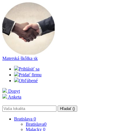
Materská škôlka
sk
Prihlásiť sa
Pridať firmu
Obľúbené
Dopyt
Anketa
Hľadať (
)
Bratislava
0
Bratislava
0
Malacky
0