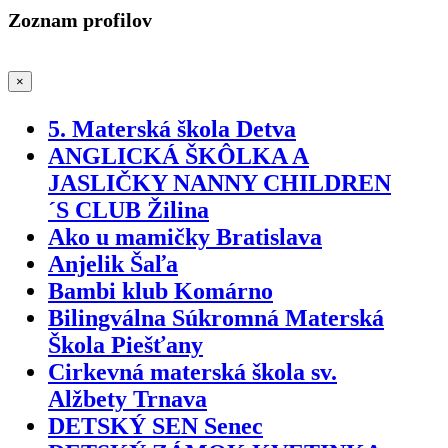
Zoznam profilov
×
5. Materská škola Detva
ANGLICKÁ ŠKÔLKA A
JASLIČKY NANNY CHILDREN
´S CLUB Žilina
Ako u mamičky Bratislava
Anjelik Šaľa
Bambi klub Komárno
Bilingválna Súkromná Materská
Škola Piešťany
Cirkevná materská škola sv.
Alžbety Trnava
DETSKÝ SEN Senec