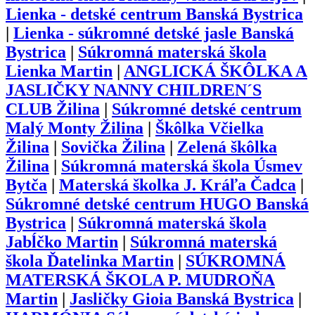
Lienka - detské centrum Banská Bystrica
|
Lienka - súkromné detské jasle Banská
Bystrica
|
Súkromná materská škola
Lienka Martin
|
ANGLICKÁ ŠKÔLKA A
JASLIČKY NANNY CHILDREN´S
CLUB Žilina
|
Súkromné detské centrum
Malý Monty Žilina
|
Škôlka Včielka
Žilina
|
Sovička Žilina
|
Zelená škôlka
Žilina
|
Súkromná materská škola Úsmev
Bytča
|
Materská školka J. Kráľa Čadca
|
Súkromné detské centrum HUGO Banská
Bystrica
|
Súkromná materská škola
Jabĺčko Martin
|
Súkromná materská
škola Ďatelinka Martin
|
SÚKROMNÁ
MATERSKÁ ŠKOLA P. MUDROŇA
Martin
|
Jasličky Gioia Banská Bystrica
|