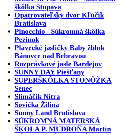
škôlka Stupava
Opatrovateľský dvor Kľúčik
Bratislava
Pinocchio - Súkromná škôlka
Pezinok
Plavecké jasličky Baby žblnk
Bánovce nad Bebravou
Rozprávkové jasle Bardejov
SUNNY DAY Piešťany
SUPERŠKÔLKA STONÔŽKA
Senec
Slimáčik Nitra
Sovička Žilina
Sunny Land Bratislava
SÚKROMNÁ MATERSKÁ
ŠKOLA P. MUDROŇA Martin