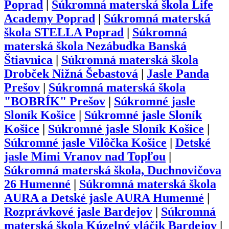
Poprad
|
Súkromná materská škola Life
Academy Poprad
|
Súkromná materská
škola STELLA Poprad
|
Súkromná
materská škola Nezábudka Banská
Štiavnica
|
Súkromná materská škola
Drobček Nižná Šebastová
|
Jasle Panda
Prešov
|
Súkromná materská škola
"BOBRÍK" Prešov
|
Súkromné jasle
Sloník Košice
|
Súkromné jasle Sloník
Košice
|
Súkromné jasle Sloník Košice
|
Súkromné jasle Vilôčka Košice
|
Detské
jasle Mimi Vranov nad Topľou
|
Súkromná materská škola, Duchnovičova
26 Humenné
|
Súkromná materská škola
AURA a Detské jasle AURA Humenné
|
Rozprávkové jasle Bardejov
|
Súkromná
materská škola Kúzelný vláčik Bardejov
|