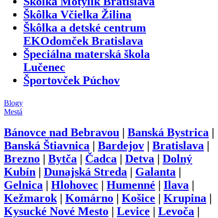
Škôlka Motýlik Bratislava
Škôlka Včielka Žilina
Škôlka a detské centrum
EKOdomček Bratislava
Špeciálna materská škola
Lučenec
Športovček Púchov
Blogy
Mestá
Bánovce nad Bebravou
|
Banská Bystrica
|
Banská Štiavnica
|
Bardejov
|
Bratislava
|
Brezno
|
Bytča
|
Čadca
|
Detva
|
Dolný
Kubín
|
Dunajská Streda
|
Galanta
|
Gelnica
|
Hlohovec
|
Humenné
|
Ilava
|
Kežmarok
|
Komárno
|
Košice
|
Krupina
|
Kysucké Nové Mesto
|
Levice
|
Levoča
|