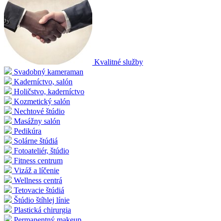
Kvalitné služby
Svadobný kameraman
Kaderníctvo, salón
Holičstvo, kaderníctvo
Kozmetický salón
Nechtové štúdio
Masážny salón
Pedikúra
Solárne štúdiá
Fotoateliér, štúdio
Fitness centrum
Vizáž a líčenie
Wellness centrá
Tetovacie štúdiá
Štúdio štíhlej línie
Plastická chirurgia
Permanentný makeup