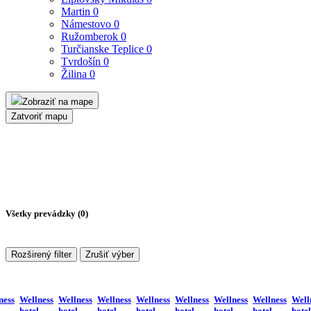
Martin
0
Námestovo
0
Ružomberok
0
Turčianske Teplice
0
Tvrdošín
0
Žilina
0
Zobraziť na mape
Zatvoriť mapu
Všetky prevádzky (
0
)
Rozširený filter
Zrušiť výber
ness
Wellness
Wellness
Wellness
Wellness
Wellness
Wellness
Wellness
Well
hotel
hotel
hotel
hotel
hotel
hotel
hotel
hotel