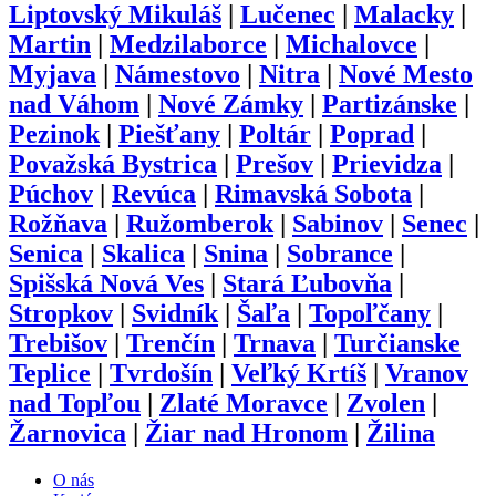
Liptovský Mikuláš
|
Lučenec
|
Malacky
|
Martin
|
Medzilaborce
|
Michalovce
|
Myjava
|
Námestovo
|
Nitra
|
Nové Mesto
nad Váhom
|
Nové Zámky
|
Partizánske
|
Pezinok
|
Piešťany
|
Poltár
|
Poprad
|
Považská Bystrica
|
Prešov
|
Prievidza
|
Púchov
|
Revúca
|
Rimavská Sobota
|
Rožňava
|
Ružomberok
|
Sabinov
|
Senec
|
Senica
|
Skalica
|
Snina
|
Sobrance
|
Spišská Nová Ves
|
Stará Ľubovňa
|
Stropkov
|
Svidník
|
Šaľa
|
Topoľčany
|
Trebišov
|
Trenčín
|
Trnava
|
Turčianske
Teplice
|
Tvrdošín
|
Veľký Krtíš
|
Vranov
nad Topľou
|
Zlaté Moravce
|
Zvolen
|
Žarnovica
|
Žiar nad Hronom
|
Žilina
O nás