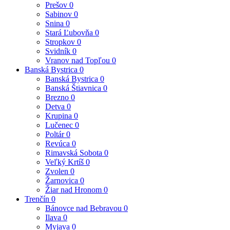
Prešov
0
Sabinov
0
Snina
0
Stará Ľubovňa
0
Stropkov
0
Svidník
0
Vranov nad Topľou
0
Banská Bystrica
0
Banská Bystrica
0
Banská Štiavnica
0
Brezno
0
Detva
0
Krupina
0
Lučenec
0
Poltár
0
Revúca
0
Rimavská Sobota
0
Veľký Krtíš
0
Zvolen
0
Žarnovica
0
Žiar nad Hronom
0
Trenčín
0
Bánovce nad Bebravou
0
Ilava
0
Myjava
0