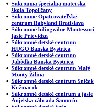
Súkromná špeciálna materská
škola Topoľčany
Súkromné Opatrovateľské
centrum Babyland Bratislava
Súkromné bilingválne Montessori
jasle Prievidza
Súkromné detské centrum
HUGO Banská Bystrica
Súkromné detské centrum
Jahôdka Banská Bystrica
Súkromné detské centrum Malý
Monty Žilina
Súkromné detské centrum Sníček
Kežmarok
Súkromné detské centrum a jasle
Anjelska záhrada Šamorín
Súkromné detské jasle