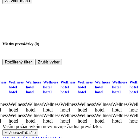
Zatvoriť mapu
Všetky prevádzky (
0
)
Rozširený filter
Zrušiť výber
ness
Wellness
Wellness
Wellness
Wellness
Wellness
Wellness
Wellness
Well
hotel
hotel
hotel
hotel
hotel
hotel
hotel
hotel
hotel
hotel
hotel
hotel
hotel
hotel
hotel
hotel
ness
Wellness
Wellness
Wellness
Wellness
Wellness
Wellness
Wellness
Well
l
hotel
hotel
hotel
hotel
hotel
hotel
hotel
hote
ness
Wellness
Wellness
Wellness
Wellness
Wellness
Wellness
Wellness
Well
l
hotel
hotel
hotel
hotel
hotel
hotel
hotel
hote
Vaším požiadavkám nevyhovuje žiadna prevádzka.
Zobraziť ďalšie