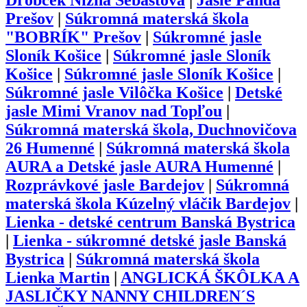
Drobček Nižná Šebastová
|
Jasle Panda
Prešov
|
Súkromná materská škola
"BOBRÍK" Prešov
|
Súkromné jasle
Sloník Košice
|
Súkromné jasle Sloník
Košice
|
Súkromné jasle Sloník Košice
|
Súkromné jasle Vilôčka Košice
|
Detské
jasle Mimi Vranov nad Topľou
|
Súkromná materská škola, Duchnovičova
26 Humenné
|
Súkromná materská škola
AURA a Detské jasle AURA Humenné
|
Rozprávkové jasle Bardejov
|
Súkromná
materská škola Kúzelný vláčik Bardejov
|
Lienka - detské centrum Banská Bystrica
|
Lienka - súkromné detské jasle Banská
Bystrica
|
Súkromná materská škola
Lienka Martin
|
ANGLICKÁ ŠKÔLKA A
JASLIČKY NANNY CHILDREN´S