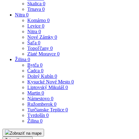
Skalica
0
Trnava
0
Nitra
0
Komárno
0
Levice
0
Nitra
0
Nové Zámky
0
Šaľa
0
Topoľčany
0
Zlaté Moravce
0
Žilina
0
Bytča
0
Čadca
0
Dolný Kubín
0
Kysucké Nové Mesto
0
Liptovský Mikuláš
0
Martin
0
Námestovo
0
Ružomberok
0
Turčianske Teplice
0
Tvrdošín
0
Žilina
0
Zobraziť na mape