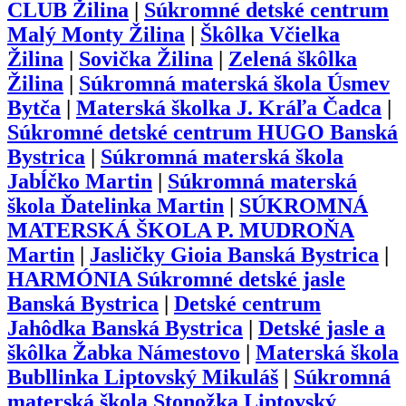
CLUB Žilina
|
Súkromné detské centrum
Malý Monty Žilina
|
Škôlka Včielka
Žilina
|
Sovička Žilina
|
Zelená škôlka
Žilina
|
Súkromná materská škola Úsmev
Bytča
|
Materská školka J. Kráľa Čadca
|
Súkromné detské centrum HUGO Banská
Bystrica
|
Súkromná materská škola
Jabĺčko Martin
|
Súkromná materská
škola Ďatelinka Martin
|
SÚKROMNÁ
MATERSKÁ ŠKOLA P. MUDROŇA
Martin
|
Jasličky Gioia Banská Bystrica
|
HARMÓNIA Súkromné detské jasle
Banská Bystrica
|
Detské centrum
Jahôdka Banská Bystrica
|
Detské jasle a
škôlka Žabka Námestovo
|
Materská škola
Bubllinka Liptovský Mikuláš
|
Súkromná
materská škola Stonožka Liptovský