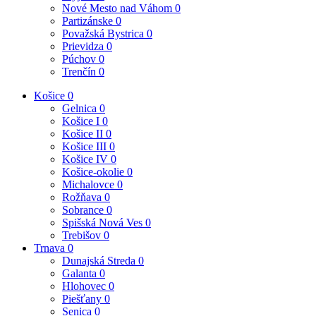
Nové Mesto nad Váhom
0
Partizánske
0
Považská Bystrica
0
Prievidza
0
Púchov
0
Trenčín
0
Košice
0
Gelnica
0
Košice I
0
Košice II
0
Košice III
0
Košice IV
0
Košice-okolie
0
Michalovce
0
Rožňava
0
Sobrance
0
Spišská Nová Ves
0
Trebišov
0
Trnava
0
Dunajská Streda
0
Galanta
0
Hlohovec
0
Piešťany
0
Senica
0