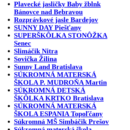
Plavecké jasličky Baby žblnk
Bánovce nad Bebravou
Rozprávkové jasle Bardejov
SUNNY DAY Piešťany
SUPERŠKÔLKA STONÔŽKA
Senec
Slimáčik Nitra
Sovička Žilina
Sunny Land Bratislava
SÚKROMNÁ MATERSKÁ
ŠKOLA P. MUDROŇA Martin
SÚKROMNÁ DETSKÁ
ŠKÔLKA KRTKO Bratislava
SÚKROMNÁ MATERSKÁ
ŠKOLA ESPANIA Topoľčany
Súkromná MŠ Simbáčik Prešov
Súkromná materská škola