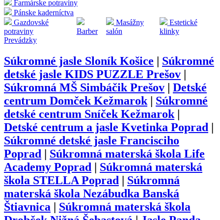
Farmárske potraviny
Pánske kaderníctva
Gazdovské
Masážny
Estetické
potraviny
Barber
salón
klinky
Prevádzky
Súkromné jasle Sloník Košice
|
Súkromné
detské jasle KIDS PUZZLE Prešov
|
Súkromná MŠ Simbáčik Prešov
|
Detské
centrum Domček Kežmarok
|
Súkromné
detské centrum Sníček Kežmarok
|
Detské centrum a jasle Kvetinka Poprad
|
Súkromné detské jasle Francisciho
Poprad
|
Súkromná materská škola Life
Academy Poprad
|
Súkromná materská
škola STELLA Poprad
|
Súkromná
materská škola Nezábudka Banská
Štiavnica
|
Súkromná materská škola