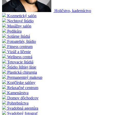
Holičstvo, kaderníctvo
Kozmetický salón
Nechtové štúdio
Masážny salón
Pedikúra
Solárne štúdiá
Fotoateliér, štúdio
Fitness centrum
Vizáž a líčenie
Wellness centrá
Tetovacie štúdiá
Štúdio štíhlej línie
Plastická chirurgia
Permanentný makeup
Krajčírske salóny
Relaxačné centrum
Kamenárstva
Domov dôchodcov
Pohrebníctva
Svadobná agentúra
Svadobný fotograf