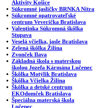
Aktivity Košice
Súkromné jasličky BRNKA Nitra
Súkromné opatrovateľské
centrum Veverička Bratislava
Valentinka Súkromná škôlka
Stupava
Veselá včielka, jasle Bratislava
Zelená škôlka Žilina
Zvonček Ilava
Základná škola s materskou
školou Jozefa Kármána Lučenec
Škôlka Motýlik Bratislava
Škôlka Včielka Žilina
Škôlka a detské centrum
EKOdomček Bratislava
Špeciálna materská škola
Lučenec