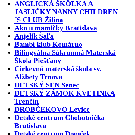
ANGLICKÁ ŠKÔLKA A
JASLIČKY NANNY CHILDREN
´S CLUB Žilina
Ako u mamičky Bratislava
Anjelik Šaľa
Bambi klub Komárno
Bilingválna Súkromná Materská
Škola Piešťany
Cirkevná materská škola sv.
Alžbety Trnava
DETSKÝ SEN Senec
DETSKÝ ZÁMOK KVETINKA
Trenčín
DROBČEKOVO Levice
Detské centrum Chobotnička
Bratislava
Detské centrum Domček