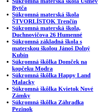
Súkromná materská škola Úsmev
Bytča
Súkromná materská škola
ŠTVORLÍSTOK Trenčín
Súkromná materská škola,
Duchnovičova 26 Humenné
Súkromná základná škola s
materskou školou Jánoš Dolný
Kubín
Súkromná škôlka Domček na
kopčeku Modra
Súkromná škôlka Happy Land
Malacky
Súkromná škôlka Kvietok Nové
Zámky
Súkromná škôlka Záhradka
Pezinok