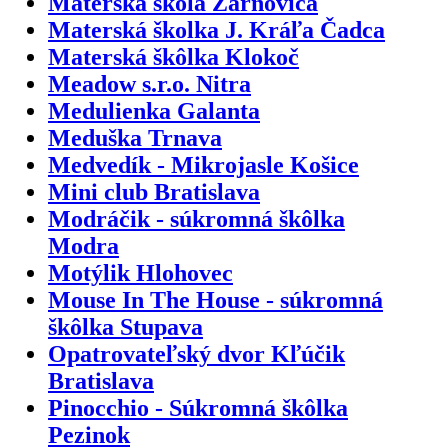
Materská škola Žarnovica
Materská školka J. Kráľa Čadca
Materská škôlka Klokoč
Meadow s.r.o. Nitra
Medulienka Galanta
Meduška Trnava
Medvedík - Mikrojasle Košice
Mini club Bratislava
Modráčik - súkromná škôlka
Modra
Motýlik Hlohovec
Mouse In The House - súkromná
škôlka Stupava
Opatrovateľský dvor Kľúčik
Bratislava
Pinocchio - Súkromná škôlka
Pezinok