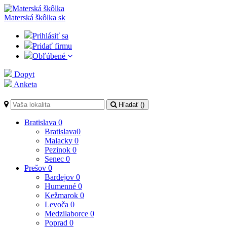
Materská škôlka
sk
Prihlásiť sa
Pridať firmu
Obľúbené
Dopyt
Anketa
Hľadať (
)
Bratislava
0
Bratislava
0
Malacky
0
Pezinok
0
Senec
0
Prešov
0
Bardejov
0
Humenné
0
Kežmarok
0
Levoča
0
Medzilaborce
0
Poprad
0