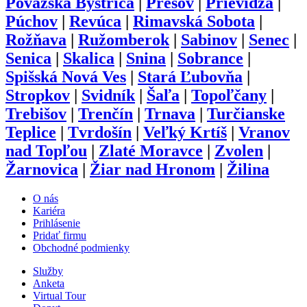
Považská Bystrica
|
Prešov
|
Prievidza
|
Púchov
|
Revúca
|
Rimavská Sobota
|
Rožňava
|
Ružomberok
|
Sabinov
|
Senec
|
Senica
|
Skalica
|
Snina
|
Sobrance
|
Spišská Nová Ves
|
Stará Ľubovňa
|
Stropkov
|
Svidník
|
Šaľa
|
Topoľčany
|
Trebišov
|
Trenčín
|
Trnava
|
Turčianske
Teplice
|
Tvrdošín
|
Veľký Krtíš
|
Vranov
nad Topľou
|
Zlaté Moravce
|
Zvolen
|
Žarnovica
|
Žiar nad Hronom
|
Žilina
O nás
Kariéra
Prihlásenie
Pridať firmu
Obchodné podmienky
Služby
Anketa
Virtual Tour