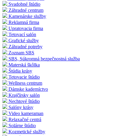
Svadobné štúdio
Záhradné centrum
Kamenárske služby
Reklamná firma
Upratovacia firma
Tetovací salón
Grafické služby
Záhradné potreby
Zoznam SBS
SBS, Súkromná bezpečnostná služba
Materská škôlka
Štúdia krásy
Tetovacie štúdio
Wellness centrum
Dámske kaderníctvo
Krajčírsky salón
Nechtové štúdio
Salóny krásy
Video kameraman
Relaxačné centrá
Solárne štúdio
Kozmetické služby