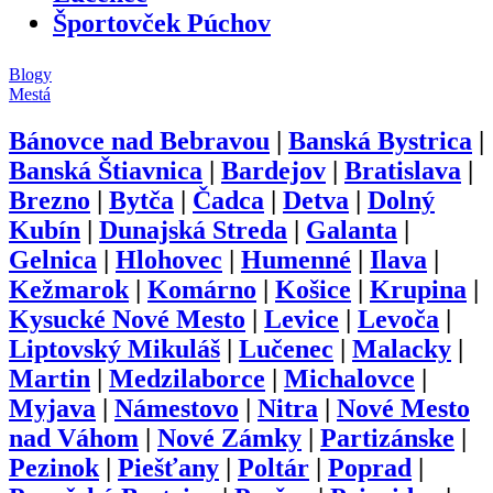
Športovček Púchov
Blogy
Mestá
Bánovce nad Bebravou
|
Banská Bystrica
|
Banská Štiavnica
|
Bardejov
|
Bratislava
|
Brezno
|
Bytča
|
Čadca
|
Detva
|
Dolný
Kubín
|
Dunajská Streda
|
Galanta
|
Gelnica
|
Hlohovec
|
Humenné
|
Ilava
|
Kežmarok
|
Komárno
|
Košice
|
Krupina
|
Kysucké Nové Mesto
|
Levice
|
Levoča
|
Liptovský Mikuláš
|
Lučenec
|
Malacky
|
Martin
|
Medzilaborce
|
Michalovce
|
Myjava
|
Námestovo
|
Nitra
|
Nové Mesto
nad Váhom
|
Nové Zámky
|
Partizánske
|
Pezinok
|
Piešťany
|
Poltár
|
Poprad
|