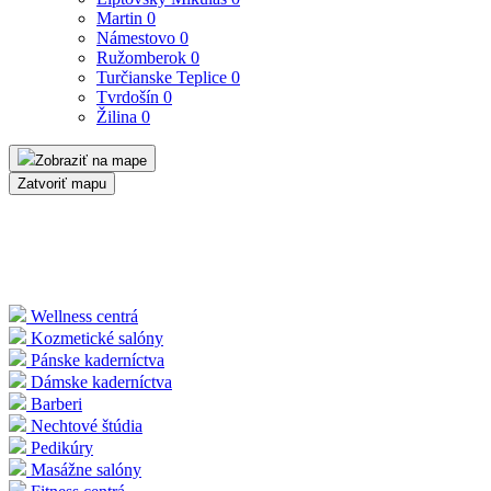
Martin
0
Námestovo
0
Ružomberok
0
Turčianske Teplice
0
Tvrdošín
0
Žilina
0
Zobraziť na mape
Zatvoriť mapu
Wellness centrá
Kozmetické salóny
Pánske kaderníctva
Dámske kaderníctva
Barberi
Nechtové štúdia
Pedikúry
Masážne salóny