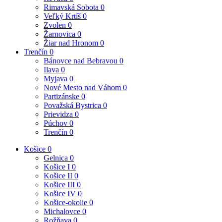
Rimavská Sobota
0
Veľký Krtíš
0
Zvolen
0
Žarnovica
0
Žiar nad Hronom
0
Trenčín
0
Bánovce nad Bebravou
0
Ilava
0
Myjava
0
Nové Mesto nad Váhom
0
Partizánske
0
Považská Bystrica
0
Prievidza
0
Púchov
0
Trenčín
0
Košice
0
Gelnica
0
Košice I
0
Košice II
0
Košice III
0
Košice IV
0
Košice-okolie
0
Michalovce
0
Rožňava
0