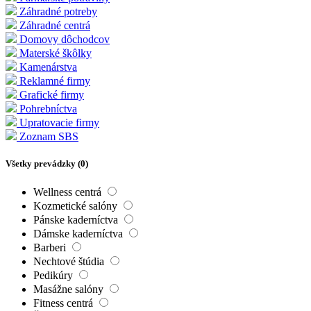
Záhradné potreby
Záhradné centrá
Domovy dôchodcov
Materské škôlky
Kamenárstva
Reklamné firmy
Grafické firmy
Pohrebníctva
Upratovacie firmy
Zoznam SBS
Všetky prevádzky (
0
)
Wellness centrá
Kozmetické salóny
Pánske kaderníctva
Dámske kaderníctva
Barberi
Nechtové štúdia
Pedikúry
Masážne salóny
Fitness centrá