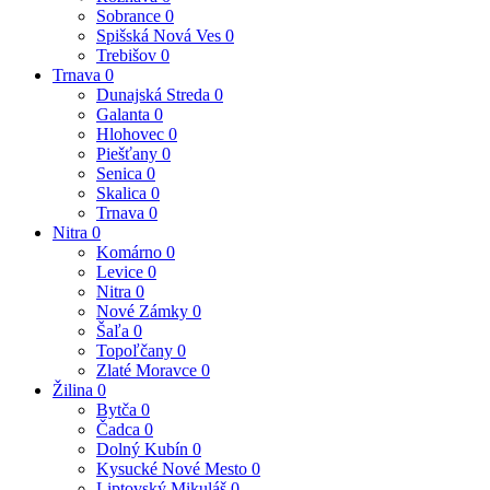
Sobrance
0
Spišská Nová Ves
0
Trebišov
0
Trnava
0
Dunajská Streda
0
Galanta
0
Hlohovec
0
Piešťany
0
Senica
0
Skalica
0
Trnava
0
Nitra
0
Komárno
0
Levice
0
Nitra
0
Nové Zámky
0
Šaľa
0
Topoľčany
0
Zlaté Moravce
0
Žilina
0
Bytča
0
Čadca
0
Dolný Kubín
0
Kysucké Nové Mesto
0
Liptovský Mikuláš
0