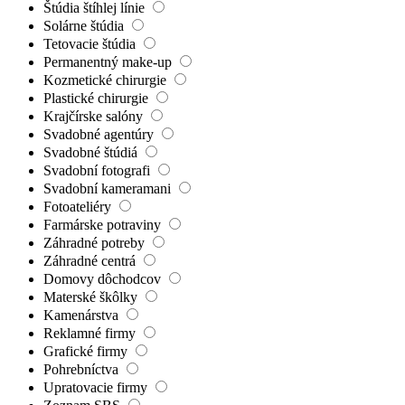
Štúdia štíhlej línie
Solárne štúdia
Tetovacie štúdia
Permanentný make-up
Kozmetické chirurgie
Plastické chirurgie
Krajčírske salóny
Svadobné agentúry
Svadobné štúdiá
Svadobní fotografi
Svadobní kameramani
Fotoateliéry
Farmárske potraviny
Záhradné potreby
Záhradné centrá
Domovy dôchodcov
Materské škôlky
Kamenárstva
Reklamné firmy
Grafické firmy
Pohrebníctva
Upratovacie firmy