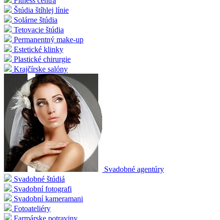
Fitness centrá
Štúdia štíhlej línie
Solárne štúdia
Tetovacie štúdia
Permanentný make-up
Estetické klinky
Plastické chirurgie
Krajčírske salóny
Svadobné agentúry
Svadobné štúdiá
Svadobní fotografi
Svadobní kameramani
Fotoateliéry
Farmárske potraviny