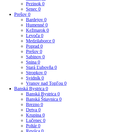
Pezinok
0
Senec
0
Prešov
0
Bardejov
0
Humenné
0
Kežmarok
0
Levoča
0
Medzilaborce
0
Poprad
0
Prešov
0
Sabinov
0
Snina
0
Stará Ľubovňa
0
Stropkov
0
Svidník
0
Vranov nad Topľou
0
Banská Bystrica
0
Banská Bystrica
0
Banská Štiavnica
0
Brezno
0
Detva
0
Krupina
0
Lučenec
0
Poltár
0
Revúca
0