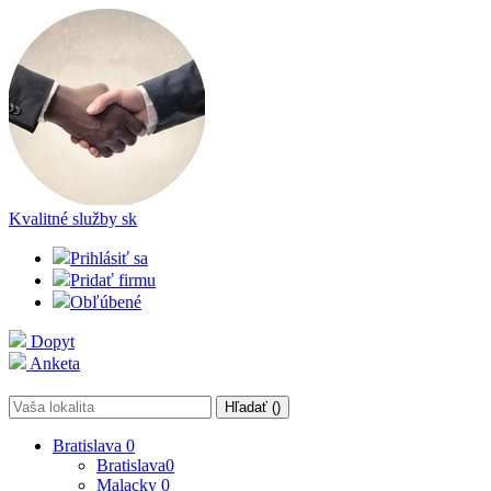
Kvalitné služby
sk
Prihlásiť sa
Pridať firmu
Obľúbené
Dopyt
Anketa
Hľadať (
)
Bratislava
0
Bratislava
0
Malacky
0