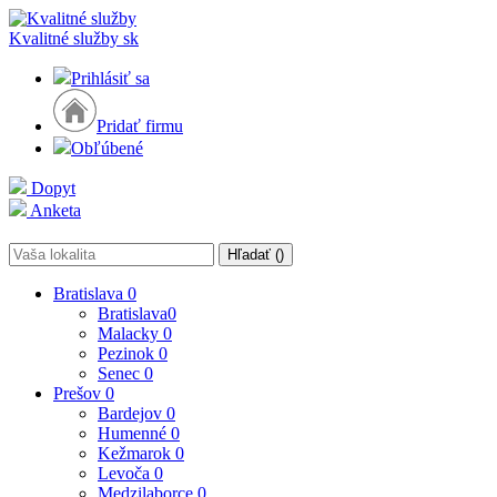
Kvalitné služby
sk
Prihlásiť sa
Pridať firmu
Obľúbené
Dopyt
Anketa
Hľadať (
)
Bratislava
0
Bratislava
0
Malacky
0
Pezinok
0
Senec
0
Prešov
0
Bardejov
0
Humenné
0
Kežmarok
0
Levoča
0
Medzilaborce
0