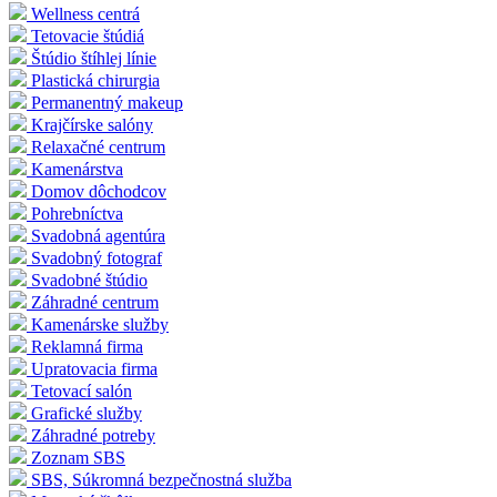
Wellness centrá
Tetovacie štúdiá
Štúdio štíhlej línie
Plastická chirurgia
Permanentný makeup
Krajčírske salóny
Relaxačné centrum
Kamenárstva
Domov dôchodcov
Pohrebníctva
Svadobná agentúra
Svadobný fotograf
Svadobné štúdio
Záhradné centrum
Kamenárske služby
Reklamná firma
Upratovacia firma
Tetovací salón
Grafické služby
Záhradné potreby
Zoznam SBS
SBS, Súkromná bezpečnostná služba