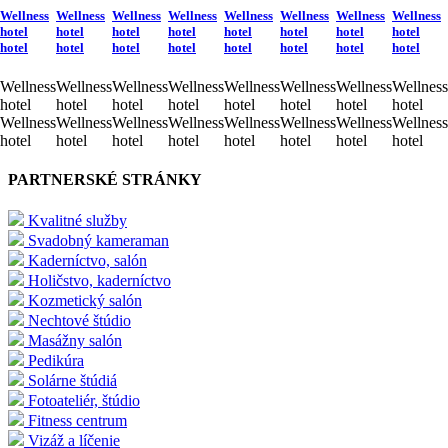
Wellness
Wellness
Wellness
Wellness
Wellness
Wellness
Wellness
Wellness
hotel
hotel
hotel
hotel
hotel
hotel
hotel
hotel
hotel
hotel
hotel
hotel
hotel
hotel
hotel
hotel
Wellness
Wellness
Wellness
Wellness
Wellness
Wellness
Wellness
Wellness
hotel
hotel
hotel
hotel
hotel
hotel
hotel
hotel
Wellness
Wellness
Wellness
Wellness
Wellness
Wellness
Wellness
Wellness
hotel
hotel
hotel
hotel
hotel
hotel
hotel
hotel
PARTNERSKÉ STRÁNKY
Kvalitné služby
Svadobný kameraman
Kaderníctvo, salón
Holičstvo, kaderníctvo
Kozmetický salón
Nechtové štúdio
Masážny salón
Pedikúra
Solárne štúdiá
Fotoateliér, štúdio
Fitness centrum
Vizáž a líčenie