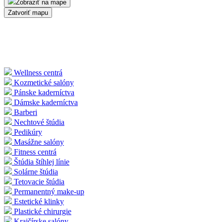
Zobraziť na mape
Zatvoriť mapu
Wellness centrá
Kozmetické salóny
Pánske kaderníctva
Dámske kaderníctva
Barberi
Nechtové štúdia
Pedikúry
Masážne salóny
Fitness centrá
Štúdia štíhlej línie
Solárne štúdia
Tetovacie štúdia
Permanentný make-up
Estetické klinky
Plastické chirurgie
Krajčírske salóny