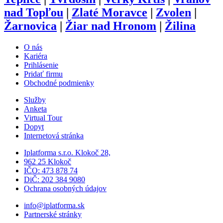
nad Topľou
|
Zlaté Moravce
|
Zvolen
|
Žarnovica
|
Žiar nad Hronom
|
Žilina
O nás
Kariéra
Prihlásenie
Pridať firmu
Obchodné podmienky
Služby
Anketa
Virtual Tour
Dopyt
Internetová stránka
Iplatforma s.r.o. Klokoč 28,
962 25 Klokoč
IČO: 473 878 74
DiČ: 202 384 9080
Ochrana osobných údajov
info@iplatforma.sk
Partnerské stránky