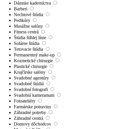
Dámske kaderníctva
Barberi
Nechtové štúdia
Pedikúry
Masážne salóny
Fitness centrá
Štúdia štíhlej línie
Solárne štúdia
Tetovacie štúdia
Permanentný make-up
Kozmetické chirurgie
Plastické chirurgie
Krajčírske salóny
Svadobné agentúry
Svadobné štúdiá
Svadobní fotografi
Svadobní kameramani
Fotoateliéry
Farmárske potraviny
Záhradné potreby
Záhradné centrá
Domovy dôchodcov