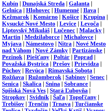
Kubín
|
Dunajská Streda
|
Galanta
|
Gelnica
|
Hlohovec
|
Humenné
|
Ilava
|
Kežmarok
|
Komárno
|
Košice
|
Krupina
|
Kysucké Nové Mesto
|
Levice
|
Levoča
|
Liptovský Mikuláš
|
Lučenec
|
Malacky
|
Martin
|
Medzilaborce
|
Michalovce
|
Myjava
|
Námestovo
|
Nitra
|
Nové Mesto
nad Váhom
|
Nové Zámky
|
Partizánske
|
Pezinok
|
Piešťany
|
Poltár
|
Poprad
|
Považská Bystrica
|
Prešov
|
Prievidza
|
Púchov
|
Revúca
|
Rimavská Sobota
|
Rožňava
|
Ružomberok
|
Sabinov
|
Senec
|
Senica
|
Skalica
|
Snina
|
Sobrance
|
Spišská Nová Ves
|
Stará Ľubovňa
|
Stropkov
|
Svidník
|
Šaľa
|
Topoľčany
|
Trebišov
|
Trenčín
|
Trnava
|
Turčianske
Teplice
|
Tvrdošín
|
Veľký Krtíš
|
Vranov