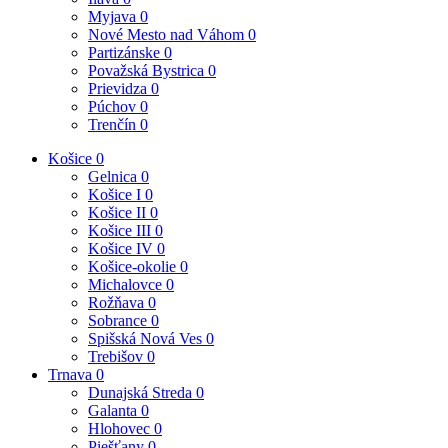
Myjava
0
Nové Mesto nad Váhom
0
Partizánske
0
Považská Bystrica
0
Prievidza
0
Púchov
0
Trenčín
0
Košice
0
Gelnica
0
Košice I
0
Košice II
0
Košice III
0
Košice IV
0
Košice-okolie
0
Michalovce
0
Rožňava
0
Sobrance
0
Spišská Nová Ves
0
Trebišov
0
Trnava
0
Dunajská Streda
0
Galanta
0
Hlohovec
0
Piešťany
0