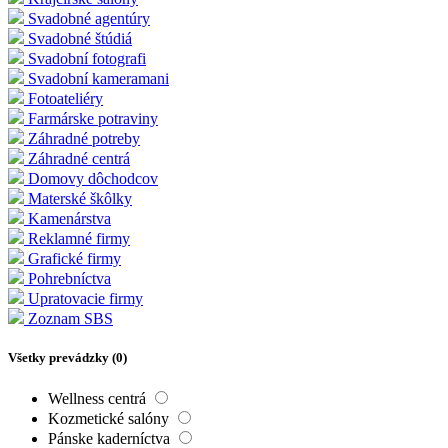
Svadobné agentúry
Svadobné štúdiá
Svadobní fotografi
Svadobní kameramani
Fotoateliéry
Farmárske potraviny
Záhradné potreby
Záhradné centrá
Domovy dôchodcov
Materské škôlky
Kamenárstva
Reklamné firmy
Grafické firmy
Pohrebníctva
Upratovacie firmy
Zoznam SBS
Všetky prevádzky (
0
)
Wellness centrá
Kozmetické salóny
Pánske kaderníctva