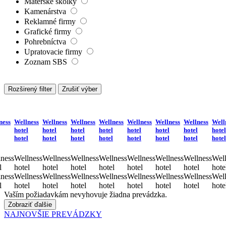
Materské škôlky
Kamenárstva
Reklamné firmy
Grafické firmy
Pohrebníctva
Upratovacie firmy
Zoznam SBS
Rozširený filter
Zrušiť výber
ness
Wellness
Wellness
Wellness
Wellness
Wellness
Wellness
Wellness
Well
hotel
hotel
hotel
hotel
hotel
hotel
hotel
hotel
hotel
hotel
hotel
hotel
hotel
hotel
hotel
hotel
ness
Wellness
Wellness
Wellness
Wellness
Wellness
Wellness
Wellness
Well
l
hotel
hotel
hotel
hotel
hotel
hotel
hotel
hote
ness
Wellness
Wellness
Wellness
Wellness
Wellness
Wellness
Wellness
Well
l
hotel
hotel
hotel
hotel
hotel
hotel
hotel
hote
Vaším požiadavkám nevyhovuje žiadna prevádzka.
Zobraziť ďalšie
NAJNOVŠIE PREVÁDZKY