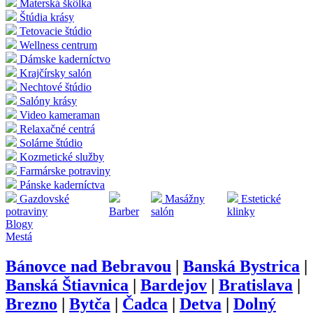
Materská škôlka
Štúdia krásy
Tetovacie štúdio
Wellness centrum
Dámske kaderníctvo
Krajčírsky salón
Nechtové štúdio
Salóny krásy
Video kameraman
Relaxačné centrá
Solárne štúdio
Kozmetické služby
Farmárske potraviny
Pánske kaderníctva
Gazdovské
Masážny
Estetické
potraviny
Barber
salón
klinky
Blogy
Mestá
Bánovce nad Bebravou
|
Banská Bystrica
|
Banská Štiavnica
|
Bardejov
|
Bratislava
|
Brezno
|
Bytča
|
Čadca
|
Detva
|
Dolný