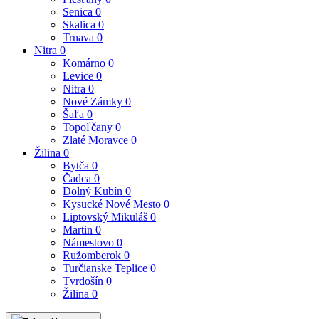
Senica
0
Skalica
0
Trnava
0
Nitra
0
Komárno
0
Levice
0
Nitra
0
Nové Zámky
0
Šaľa
0
Topoľčany
0
Zlaté Moravce
0
Žilina
0
Bytča
0
Čadca
0
Dolný Kubín
0
Kysucké Nové Mesto
0
Liptovský Mikuláš
0
Martin
0
Námestovo
0
Ružomberok
0
Turčianske Teplice
0
Tvrdošín
0
Žilina
0