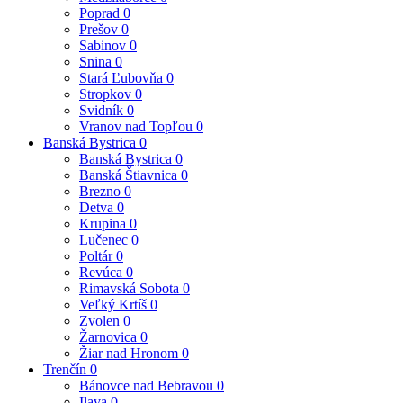
Poprad
0
Prešov
0
Sabinov
0
Snina
0
Stará Ľubovňa
0
Stropkov
0
Svidník
0
Vranov nad Topľou
0
Banská Bystrica
0
Banská Bystrica
0
Banská Štiavnica
0
Brezno
0
Detva
0
Krupina
0
Lučenec
0
Poltár
0
Revúca
0
Rimavská Sobota
0
Veľký Krtíš
0
Zvolen
0
Žarnovica
0
Žiar nad Hronom
0
Trenčín
0
Bánovce nad Bebravou
0
Ilava
0