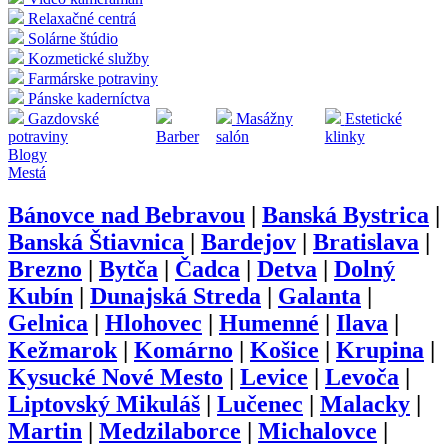
Relaxačné centrá
Solárne štúdio
Kozmetické služby
Farmárske potraviny
Pánske kaderníctva
Gazdovské
Masážny
Estetické
potraviny
Barber
salón
klinky
Blogy
Mestá
Bánovce nad Bebravou
|
Banská Bystrica
|
Banská Štiavnica
|
Bardejov
|
Bratislava
|
Brezno
|
Bytča
|
Čadca
|
Detva
|
Dolný
Kubín
|
Dunajská Streda
|
Galanta
|
Gelnica
|
Hlohovec
|
Humenné
|
Ilava
|
Kežmarok
|
Komárno
|
Košice
|
Krupina
|
Kysucké Nové Mesto
|
Levice
|
Levoča
|
Liptovský Mikuláš
|
Lučenec
|
Malacky
|
Martin
|
Medzilaborce
|
Michalovce
|