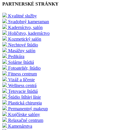
PARTNERSKÉ STRÁNKY
Kvalitné služby
Svadobný kameraman
Kaderníctvo, salón
Holičstvo, kaderníctvo
Kozmetický salón
Nechtové štúdio
Masážny salón
Pedikúra
Solárne štúdiá
Fotoateliér, štúdio
Fitness centrum
Vizáž a líčenie
Wellness centrá
Tetovacie štúdiá
Štúdio štíhlej línie
Plastická chirurgia
Permanentný makeup
Krajčírske salóny
Relaxačné centrum
Kamenárstva