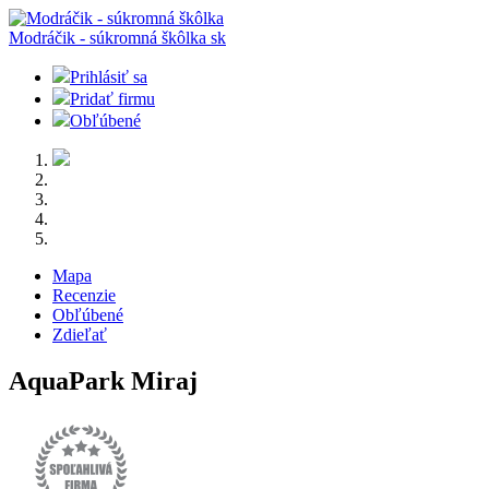
Modráčik - súkromná škôlka
sk
Prihlásiť sa
Pridať firmu
Obľúbené
Mapa
Recenzie
Obľúbené
Zdieľať
AquaPark Miraj