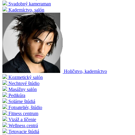
Svadobný kameraman
Kaderníctvo, salón
Holičstvo, kaderníctvo
Kozmetický salón
Nechtové štúdio
Masážny salón
Pedikúra
Solárne štúdiá
Fotoateliér, štúdio
Fitness centrum
Vizáž a líčenie
Wellness centrá
Tetovacie štúdiá