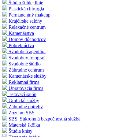
Štúdio štíhlej línie
Plastická chirurgia
Permanentný makeup
Krajčírske salóny
Relaxačné centrum
Kamenárstva
Domov dôchodcov
Pohrebníctva
Svadobná agentúra
Svadobný fotograf
Svadobné štúdio
Záhradné centrum
Kamenárske služby
Reklamná firma
Upratovacia firma
Tetovací salón
Grafické služby
Záhradné potreby
Zoznam SBS
SBS, Súkromná bezpečnostná služba
Materská škôlka
Štúdia krásy