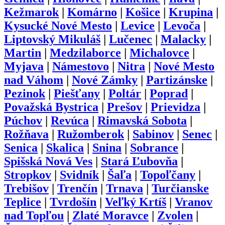
Kežmarok
|
Komárno
|
Košice
|
Krupina
|
Kysucké Nové Mesto
|
Levice
|
Levoča
|
Liptovský Mikuláš
|
Lučenec
|
Malacky
|
Martin
|
Medzilaborce
|
Michalovce
|
Myjava
|
Námestovo
|
Nitra
|
Nové Mesto
nad Váhom
|
Nové Zámky
|
Partizánske
|
Pezinok
|
Piešťany
|
Poltár
|
Poprad
|
Považská Bystrica
|
Prešov
|
Prievidza
|
Púchov
|
Revúca
|
Rimavská Sobota
|
Rožňava
|
Ružomberok
|
Sabinov
|
Senec
|
Senica
|
Skalica
|
Snina
|
Sobrance
|
Spišská Nová Ves
|
Stará Ľubovňa
|
Stropkov
|
Svidník
|
Šaľa
|
Topoľčany
|
Trebišov
|
Trenčín
|
Trnava
|
Turčianske
Teplice
|
Tvrdošín
|
Veľký Krtíš
|
Vranov
nad Topľou
|
Zlaté Moravce
|
Zvolen
|