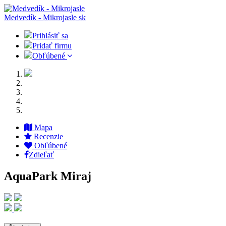
Medvedík - Mikrojasle
sk
Prihlásiť sa
Pridať firmu
Obľúbené
Mapa
Recenzie
Obľúbené
Zdieľať
AquaPark Miraj