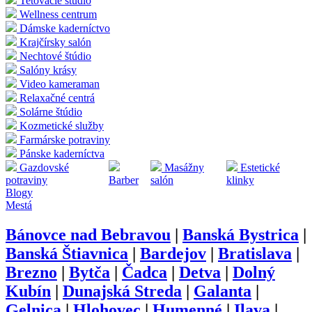
Tetovacie štúdio
Wellness centrum
Dámske kaderníctvo
Krajčírsky salón
Nechtové štúdio
Salóny krásy
Video kameraman
Relaxačné centrá
Solárne štúdio
Kozmetické služby
Farmárske potraviny
Pánske kaderníctva
Gazdovské
Masážny
Estetické
potraviny
Barber
salón
klinky
Blogy
Mestá
Bánovce nad Bebravou
|
Banská Bystrica
|
Banská Štiavnica
|
Bardejov
|
Bratislava
|
Brezno
|
Bytča
|
Čadca
|
Detva
|
Dolný
Kubín
|
Dunajská Streda
|
Galanta
|
Gelnica
|
Hlohovec
|
Humenné
|
Ilava
|