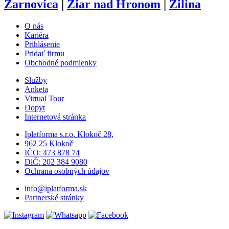
Žarnovica
|
Žiar nad Hronom
|
Žilina
O nás
Kariéra
Prihlásenie
Pridať firmu
Obchodné podmienky
Služby
Anketa
Virtual Tour
Dopyt
Internetová stránka
Iplatforma s.r.o. Klokoč 28,
962 25 Klokoč
IČO: 473 878 74
DiČ: 202 384 9080
Ochrana osobných údajov
info@iplatforma.sk
Partnerské stránky