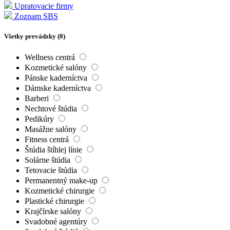
Upratovacie firmy
Zoznam SBS
Všetky prevádzky (
0
)
Wellness centrá
Kozmetické salóny
Pánske kaderníctva
Dámske kaderníctva
Barberi
Nechtové štúdia
Pedikúry
Masážne salóny
Fitness centrá
Štúdia štíhlej línie
Solárne štúdia
Tetovacie štúdia
Permanentný make-up
Kozmetické chirurgie
Plastické chirurgie
Krajčírske salóny
Svadobné agentúry