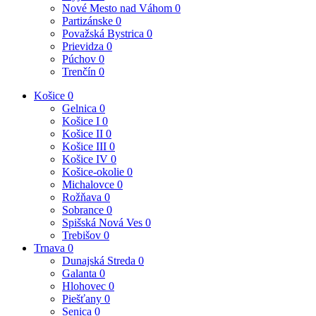
Nové Mesto nad Váhom
0
Partizánske
0
Považská Bystrica
0
Prievidza
0
Púchov
0
Trenčín
0
Košice
0
Gelnica
0
Košice I
0
Košice II
0
Košice III
0
Košice IV
0
Košice-okolie
0
Michalovce
0
Rožňava
0
Sobrance
0
Spišská Nová Ves
0
Trebišov
0
Trnava
0
Dunajská Streda
0
Galanta
0
Hlohovec
0
Piešťany
0
Senica
0