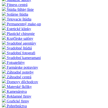
Fitness centrá
Štúdia štíhlej línie
Solárne štúdia
Tetovacie štúdia
Permanentný make-up
Estetické klinky
Plastické chirurgie
Krajčírske salóny
Svadobné agentúry
Svadobné štúdiá
Svadobní fotografi
Svadobní kameramani
Fotoateliéry
Farmárske potraviny
Záhradné potreby
Záhradné centrá
Domovy dôchodcov
Materské škôlky
Kamenárstva
Reklamné firmy
Grafické firmy
Pohrebníctva