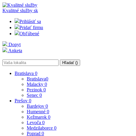
Kvalitné služby
sk
Prihlásiť sa
Pridať firmu
Obľúbené
Dopyt
Anketa
Hľadať (
)
Bratislava
0
Bratislava
0
Malacky
0
Pezinok
0
Senec
0
Prešov
0
Bardejov
0
Humenné
0
Kežmarok
0
Levoča
0
Medzilaborce
0
Poprad
0