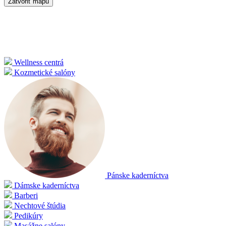
Zatvoriť mapu
Wellness centrá
Kozmetické salóny
Pánske kaderníctva
Dámske kaderníctva
Barberi
Nechtové štúdia
Pedikúry
Masážne salóny