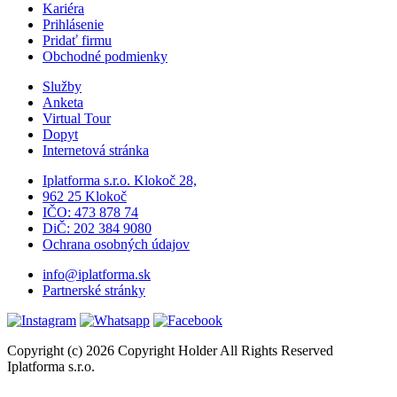
Kariéra
Prihlásenie
Pridať firmu
Obchodné podmienky
Služby
Anketa
Virtual Tour
Dopyt
Internetová stránka
Iplatforma s.r.o. Klokoč 28,
962 25 Klokoč
IČO: 473 878 74
DiČ: 202 384 9080
Ochrana osobných údajov
info@iplatforma.sk
Partnerské stránky
Copyright (c) 2026 Copyright Holder All Rights Reserved
Iplatforma s.r.o.