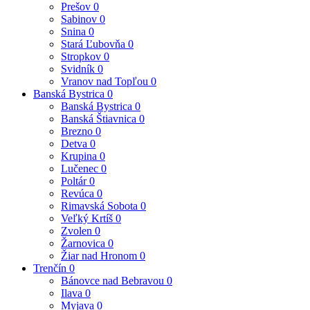
Prešov
0
Sabinov
0
Snina
0
Stará Ľubovňa
0
Stropkov
0
Svidník
0
Vranov nad Topľou
0
Banská Bystrica
0
Banská Bystrica
0
Banská Štiavnica
0
Brezno
0
Detva
0
Krupina
0
Lučenec
0
Poltár
0
Revúca
0
Rimavská Sobota
0
Veľký Krtíš
0
Zvolen
0
Žarnovica
0
Žiar nad Hronom
0
Trenčín
0
Bánovce nad Bebravou
0
Ilava
0
Myjava
0