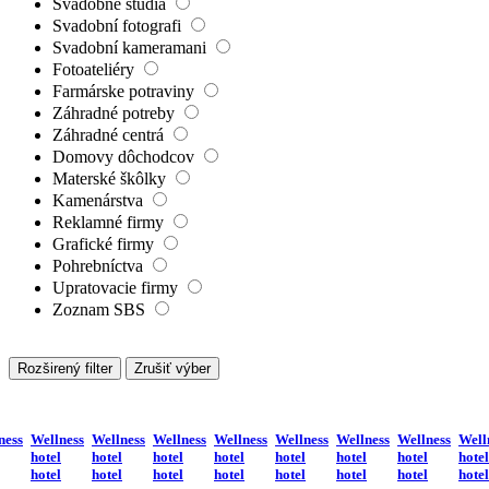
Svadobné štúdiá
Svadobní fotografi
Svadobní kameramani
Fotoateliéry
Farmárske potraviny
Záhradné potreby
Záhradné centrá
Domovy dôchodcov
Materské škôlky
Kamenárstva
Reklamné firmy
Grafické firmy
Pohrebníctva
Upratovacie firmy
Zoznam SBS
Rozširený filter
Zrušiť výber
ness
Wellness
Wellness
Wellness
Wellness
Wellness
Wellness
Wellness
Well
hotel
hotel
hotel
hotel
hotel
hotel
hotel
hotel
hotel
hotel
hotel
hotel
hotel
hotel
hotel
hotel