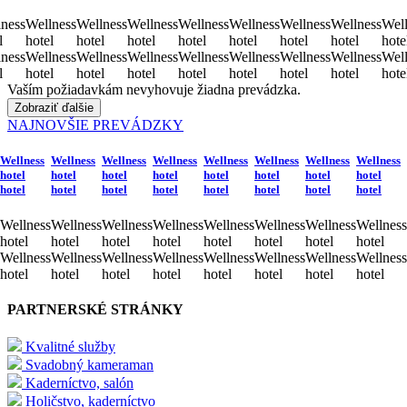
ness
Wellness
Wellness
Wellness
Wellness
Wellness
Wellness
Wellness
Well
l
hotel
hotel
hotel
hotel
hotel
hotel
hotel
hote
ness
Wellness
Wellness
Wellness
Wellness
Wellness
Wellness
Wellness
Well
l
hotel
hotel
hotel
hotel
hotel
hotel
hotel
hote
Vaším požiadavkám nevyhovuje žiadna prevádzka.
Zobraziť ďalšie
NAJNOVŠIE PREVÁDZKY
Wellness
Wellness
Wellness
Wellness
Wellness
Wellness
Wellness
Wellness
hotel
hotel
hotel
hotel
hotel
hotel
hotel
hotel
hotel
hotel
hotel
hotel
hotel
hotel
hotel
hotel
Wellness
Wellness
Wellness
Wellness
Wellness
Wellness
Wellness
Wellness
hotel
hotel
hotel
hotel
hotel
hotel
hotel
hotel
Wellness
Wellness
Wellness
Wellness
Wellness
Wellness
Wellness
Wellness
hotel
hotel
hotel
hotel
hotel
hotel
hotel
hotel
PARTNERSKÉ STRÁNKY
Kvalitné služby
Svadobný kameraman
Kaderníctvo, salón
Holičstvo, kaderníctvo