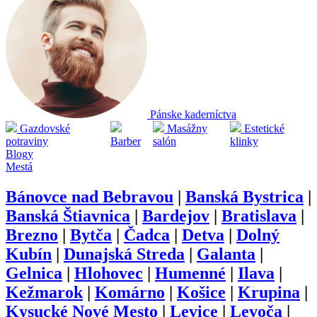
Pánske kaderníctva
Gazdovské
Masážny
Estetické
potraviny
Barber
salón
klinky
Blogy
Mestá
Bánovce nad Bebravou
|
Banská Bystrica
|
Banská Štiavnica
|
Bardejov
|
Bratislava
|
Brezno
|
Bytča
|
Čadca
|
Detva
|
Dolný
Kubín
|
Dunajská Streda
|
Galanta
|
Gelnica
|
Hlohovec
|
Humenné
|
Ilava
|
Kežmarok
|
Komárno
|
Košice
|
Krupina
|
Kysucké Nové Mesto
|
Levice
|
Levoča
|