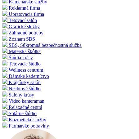
Kamenárske služby
Reklamná firma
Upratovacia firma
Tetovací salón
Grafické služby
Záhradné potreby
Zoznam SBS
SBS, Súkromná bezpečnostná služba
Materská škôlka
Štúdia krásy
Tetovacie štúdio
Wellness centrum
Dámske kaderníctvo
Krajčírsky salón
Nechtové štúdio
Salóny krásy
Video kameraman
Relaxačné centrá
Solárne štúdio
Kozmetické služby
Farmárske potraviny