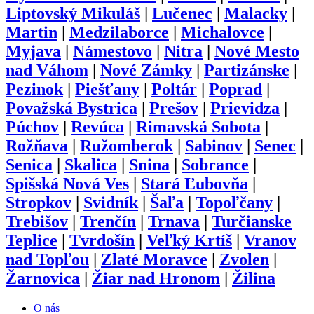
Liptovský Mikuláš
|
Lučenec
|
Malacky
|
Martin
|
Medzilaborce
|
Michalovce
|
Myjava
|
Námestovo
|
Nitra
|
Nové Mesto
nad Váhom
|
Nové Zámky
|
Partizánske
|
Pezinok
|
Piešťany
|
Poltár
|
Poprad
|
Považská Bystrica
|
Prešov
|
Prievidza
|
Púchov
|
Revúca
|
Rimavská Sobota
|
Rožňava
|
Ružomberok
|
Sabinov
|
Senec
|
Senica
|
Skalica
|
Snina
|
Sobrance
|
Spišská Nová Ves
|
Stará Ľubovňa
|
Stropkov
|
Svidník
|
Šaľa
|
Topoľčany
|
Trebišov
|
Trenčín
|
Trnava
|
Turčianske
Teplice
|
Tvrdošín
|
Veľký Krtíš
|
Vranov
nad Topľou
|
Zlaté Moravce
|
Zvolen
|
Žarnovica
|
Žiar nad Hronom
|
Žilina
O nás