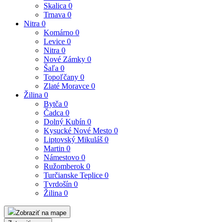
Skalica
0
Trnava
0
Nitra
0
Komárno
0
Levice
0
Nitra
0
Nové Zámky
0
Šaľa
0
Topoľčany
0
Zlaté Moravce
0
Žilina
0
Bytča
0
Čadca
0
Dolný Kubín
0
Kysucké Nové Mesto
0
Liptovský Mikuláš
0
Martin
0
Námestovo
0
Ružomberok
0
Turčianske Teplice
0
Tvrdošín
0
Žilina
0
Zobraziť na mape