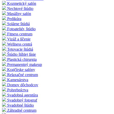
Kozmetický salón
Nechtové štúdio
Masážny salón
Pedikúra
Solárne štúdiá
Fotoateliér, štúdio
Fitness centrum
Vizáž a líčenie
Wellness centrá
Tetovacie štúdiá
Štúdio štíhlej línie
Plastická chirurgia
Permanentný makeup
Krajčírske salóny
Relaxačné centrum
Kamenárstva
Domov dôchodcov
Pohrebníctva
Svadobná agentúra
Svadobný fotograf
Svadobné štúdio
Záhradné centrum